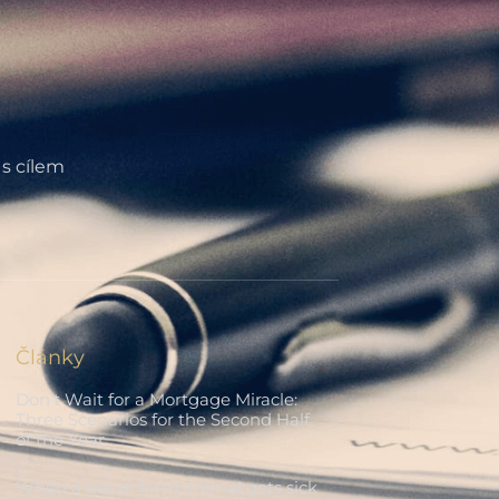
 s cílem
Články
Don’t Wait for a Mortgage Miracle:
Three Scenarios for the Second Half
of the Year
When a pet or farm animal gets sick