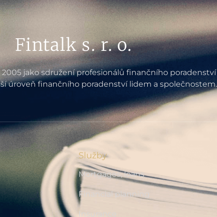
Fintalk s. r. o.
e 2005 jako sdružení profesionálů finančního poradenství
ší úroveň finančního poradenství lidem a společnostem.
Služby
Mortgages, loans
Financial planning
Insurance