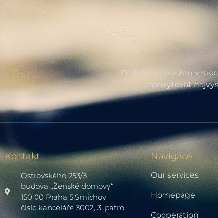
FinTalk byl založen v roc
poskytovat nejvyš
Kontakt
Navigace
Our services
Ostrovského 253/3
budova „Ženské domovy“
Homepage
150 00 Praha 5 Smíchov
číslo kanceláře 3002, 3. patro
Cooperation