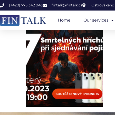
(+420) 775 342 943
fintalk@fintalk.cz
Ostrovského 
Home
Our services