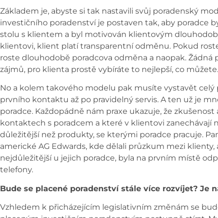
Základem je, abyste si tak nastavili svůj poradenský m
investičního poradenství je postaven tak, aby poradce b
stolu s klientem a byl motivován klientovým dlouhodo
klientovi, klient platí transparentní odměnu. Pokud ro
roste dlouhodobě poradcova odměna a naopak. Žádná po
zájmů, pro klienta prostě vybíráte to nejlepší, co můžete
No a kolem takového modelu pak musíte vystavět celý p
prvního kontaktu až po pravidelný servis. A ten už je m
poradce. Každopádně nám praxe ukazuje, že zkušenost a 
kontaktech s poradcem a které v klientovi zanechávají 
důležitější než produkty, se kterými poradce pracuje. Pa
americké AG Edwards, kde dělali průzkum mezi klienty, a
nejdůležitější u jejich poradce, byla na prvním místě od
telefony.
Bude se placené poradenství stále více rozvíjet?
Je n
Vzhledem k přicházejícím legislativním změnám se budo