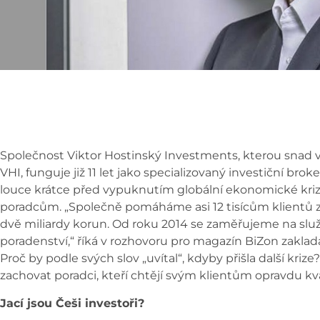
Společnost Viktor Hostinský Investments, kterou snad v
VHI, funguje již 11 let jako specializovaný investiční brok
louce krátce před vypuknutím globální ekonomické kriz
poradcům. „Společně pomáháme asi 12 tisícům klientů 
dvě miliardy korun. Od roku 2014 se zaměřujeme na slu
poradenství,“ říká v rozhovoru pro magazín BiZon zaklada
Proč by podle svých slov „uvítal“, kdyby přišla další kriz
zachovat poradci, kteří chtějí svým klientům opravdu k
Jací jsou Češi investoři?