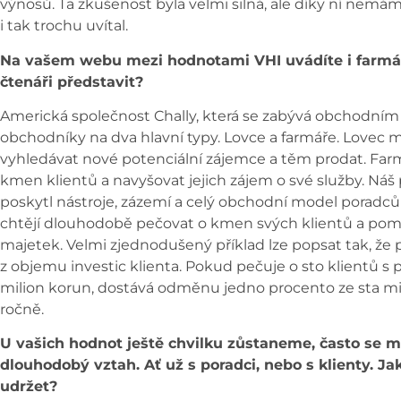
výnosů. Ta zkušenost byla velmi silná, ale díky ní nemám 
i tak trochu uvítal.
Na vašem webu mezi hodnotami VHI uvádíte i farmářs
čtenáři představit?
Americká společnost Chally, která se zabývá obchodním 
obchodníky na dva hlavní typy. Lovce a farmáře. Lovec má
vyhledávat nové potenciální zájemce a těm prodat. Farmář
kmen klientů a navyšovat jejich zájem o své služby. Náš 
poskytl nástroje, zázemí a celý obchodní model poradcům
chtějí dlouhodobě pečovat o kmen svých klientů a pomáh
majetek. Velmi zjednodušený příklad lze popsat tak, že
z objemu investic klienta. Pokud pečuje o sto klientů 
milion korun, dostává odměnu jedno procento ze sta mili
ročně.
U vašich hodnot ještě chvilku zůstaneme, často se m
dlouhodobý vztah. Ať už s poradci, nebo s klienty. J
udržet?