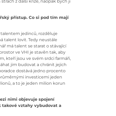
strach z další krize, naopak bych ji
ký přístup. Co si pod tím mají
talentem jedinců, rozděluje
 talent lovit. Tedy neustále
 má talent se starat o stávající
prostor ve VHI je stavěn tak, aby
, kteří jsou ve svém srdci farmáři,
at jim budovat a chránit jejich
 poradce dostává jedno procento
s průměrnými investicemi jeden
onů, a to je jeden milion korun
ezi nimi objevuje spojení
ak takové vztahy vybudovat a