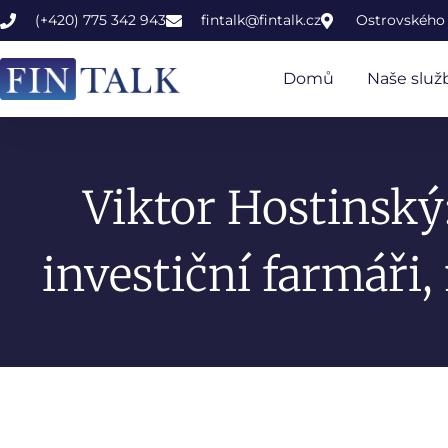
(+420) 775 342 943
fintalk@fintalk.cz
Ostrovského 
Domů
Naše služ
Viktor Hostinský
investiční farmáři, 