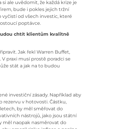
 si ale uvědomit, že každá krize je
irem, bude i pokles jejich tržní
 vyčistí od všech investic, které
rostoucí poptávce.
 budou
chtít klientům kvalitně
pravit. Jak řekl Warren Buffet,
 V praxi musí prostě poradci se
může stát a jak na to budou
é investiční zásady. Například aby
ko rezervu v hotovosti. Částku,
i letech, by měl směřovat do
ivních nástrojů, jako jsou státní
, by měl naopak nasměrovat do