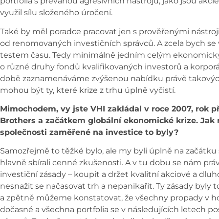
portfolia s převahou agresivních nástrojů, jako jsou akcie
využil sílu složeného úročení.
Také by měl poradce pracovat jen s prověřenými nástroji
od renomovaných investičních správců. A zcela bych se 
testem času. Tedy minimálně jedním celým ekonomick
o různé druhy fondů kvalifikovaných investorů a korporá
době zaznamenáváme zvýšenou nabídku právě takových n
mohou být ty, které krize z trhu úplně vyčistí.
Mimochodem, vy jste VHI zakládal v roce 2007, rok
Brothers a začátkem globální ekonomické krize. Jak
společnosti zaměřené na investice to byly?
Samozřejmě to těžké bylo, ale my byli úplně na začátku 
hlavně sbírali cenné zkušenosti. A v tu dobu se nám prá
investiční zásady – koupit a držet kvalitní akciové a dluho
nesnažit se načasovat trh a nepanikařit. Ty zásady byly t
a zpětně můžeme konstatovat, že všechny propady v hodn
dočasné a všechna portfolia se v následujících letech p