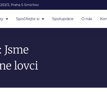
253/3, Praha 5 Smíchov
by
Spočítejte si
Spolupráce
O nás
Kon
: Jsme
ne lovci