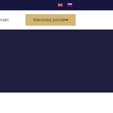
takt
Klientský portál