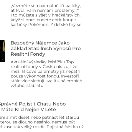
„Vezměte si maximálně tři balíčky,
ať kvůli vám nemám problémy…“
I to můžete slyšet v hračkářstvích,
když si dnes budete chtít koupit
kartičky Pokémon. Z dětské hry se
Bezpečný Nájemce Jako
Základ Stabilních Výnosů Pro
Realitní Fondy
Aktuální výsledky žebříčku Top
realitní fondy v Česku ukazují, že
mezi klíčové parametry již nepatří
pouze výkonnost fondu. Investoři
stále více sledují kvalitu nájemních
vztahů, stabilitu
 Správně Pojistit Chatu Nebo
 Máte Klid Nejen V Létě
ění a mít deset nebo patnáct let starou
terou se dlouho nesáhlo, nemusí být
l zase tak velký rozdíl. Pojistná částka už