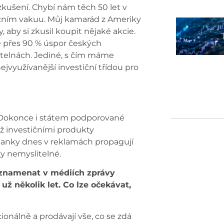
ezkušení. Chybí nám těch 50 let v
stičním vakuu. Můj kamarád z Ameriky
, aby si zkusil koupit nějaké akcie.
že přes 90 % úspor českých
itelnách. Jediné, s čím máme
nejvyužívanější investiční třídou pro
á. Dokonce i státem podporované
iž investičními produkty
. Banky dnes v reklamách propagují
ty nemyslitelné.
zaznamenat v médiích zprávy
 už několik let. Co lze očekávat,
cionálně a prodávají vše, co se zdá