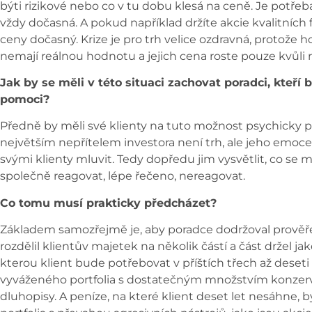
býti rizikové nebo co v tu dobu klesá na ceně. Je potřeba
vždy dočasná. A pokud například držíte akcie kvalitních f
ceny dočasný. Krize je pro trh velice ozdravná, protože ho
nemají reálnou hodnotu a jejich cena roste pouze kvůli 
Jak by se měli v této situaci zachovat poradci, kteří
pomoci?
Předně by měli své klienty na tuto možnost psychicky při
největším nepřítelem investora není trh, ale jeho emoce.
svými klienty mluvit. Tedy dopředu jim vysvětlit, co se 
společně reagovat, lépe řečeno, nereagovat.
Co tomu musí prakticky předcházet?
Základem samozřejmě je, aby poradce dodržoval prověřen
rozdělil klientův majetek na několik částí a část držel ja
kterou klient bude potřebovat v příštích třech až deset
vyváženého portfolia s dostatečným množstvím konzervat
dluhopisy. A peníze, na které klient deset let nesáhne