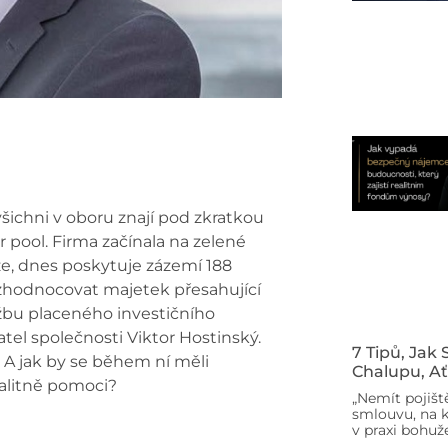
šichni v oboru znají pod zkratkou
er pool. Firma začínala na zelené
e, dnes poskytuje zázemí 188
zhodnocovat majetek přesahující
žbu placeného investičního
tel společnosti Viktor Hostinský.
7 Tipů, Jak
e? A jak by se během ní měli
Chalupu, Ať
valitně pomoci?
„Nemít pojišt
smlouvu, na k
v praxi bohuže