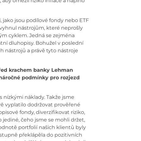
, aby omezil riziko inflace a naplno
, jako jsou podílové fondy nebo ETF
vyhnul nástrojům, které neprošly
ým cyklem. Jedná se zejména
tní dluhopisy. Bohužel v poslední
ástrojů a právě tyto nástroje
 před krachem banky Lehman
 náročné podmínky pro rozjezd
s nízkými náklady. Takže jsme
vě vyplatilo dodržovat prověřené
pisové fondy, diverzifikovat riziko,
o jediné, čeho jsme se mohli držet,
otě portfolií našich klientů byly
ostupně překlápěla do pozitivních