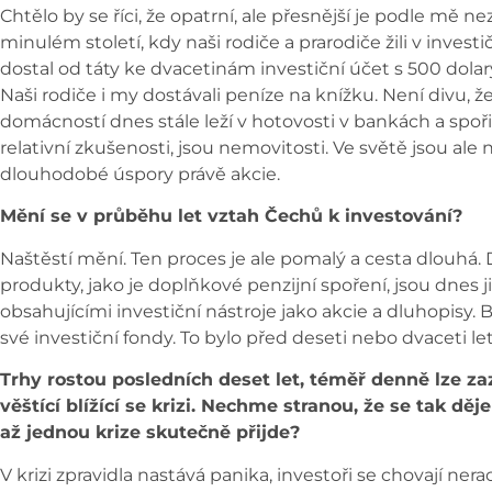
Chtělo by se říci, že opatrní, ale přesnější je podle mě n
minulém století, kdy naši rodiče a prarodiče žili v inve
dostal od táty ke dvacetinám investiční účet s 500 dolary
Naši rodiče i my dostávali peníze na knížku. Není divu, 
domácností dnes stále leží v hotovosti v bankách a spoř
relativní zkušenosti, jsou nemovitosti. Ve světě jsou ale 
dlouhodobé úspory právě akcie.
Mění se v průběhu let vztah Čechů k investování?
Naštěstí mění. Ten proces je ale pomalý a cesta dlouh
produkty, jako je doplňkové penzijní spoření, jsou dnes j
obsahujícími investiční nástroje jako akcie a dluhopisy
své investiční fondy. To bylo před deseti nebo dvaceti le
Trhy rostou posledních deset let, téměř denně lze 
věštící blížící se krizi. Nechme stranou, že se tak děje
až jednou krize skutečně přijde?
V krizi zpravidla nastává panika, investoři se chovají nera