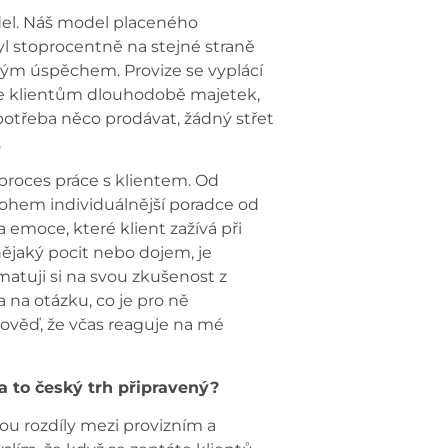
odel. Náš model placeného
yl stoprocentně na stejné straně
bým úspěchem. Provize se vyplácí
ste klientům dlouhodobě majetek,
třeba něco prodávat, žádný střet
.
roces práce s klientem. Od
nohem individuálnější poradce od
emoce, které klient zažívá při
nějaký pocit nebo dojem, je
matuji si na svou zkušenost z
 na otázku, co je pro ně
pověď, že včas reaguje na mé
a to český trh připravený?
u rozdíly mezi provizním a