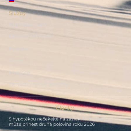
Služby
Hypotéky, úvěry
Finanční plánování
Pojištění
Penze
Investice
Zaměstnanecké benefity
Články
S hypotékou nečekejte na zázrak. Tři scénáře, co
může přinést druhá polovina roku 2026