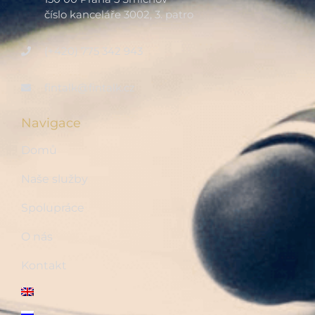
číslo kanceláře 3002, 3. patro
(+420) 775 342 943
fintalk@fintalk.cz
Navigace
Domů
Naše služby
Spolupráce
O nás
Kontakt