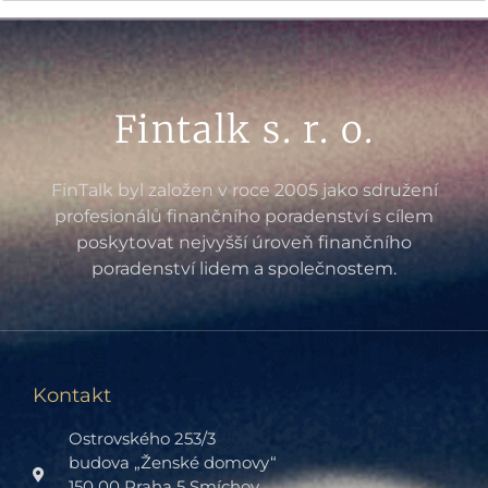
Fintalk s. r. o.
FinTalk byl založen v roce 2005 jako sdružení
profesionálů finančního poradenství s cílem
poskytovat nejvyšší úroveň finančního
poradenství lidem a společnostem.
Kontakt
Ostrovského 253/3
budova „Ženské domovy“
150 00 Praha 5 Smíchov