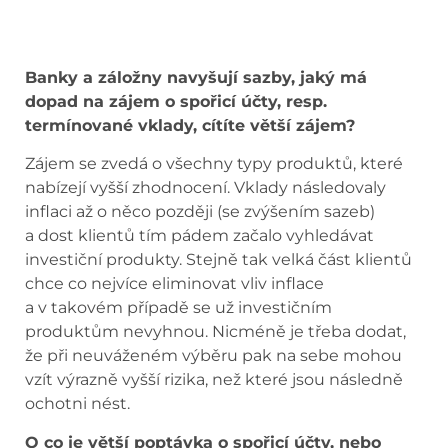
Banky a záložny navyšují sazby, jaký má
dopad na zájem o spořicí účty, resp.
termínované vklady, cítíte větší zájem?
Zájem se zvedá o všechny typy produktů, které
nabízejí vyšší zhodnocení. Vklady následovaly
inflaci až o něco později (se zvýšením sazeb)
a dost klientů tím pádem začalo vyhledávat
investiční produkty. Stejně tak velká část klientů
chce co nejvíce eliminovat vliv inflace
a v takovém případě se už investičním
produktům nevyhnou. Nicméně je třeba dodat,
že při neuváženém výběru pak na sebe mohou
vzít výrazně vyšší rizika, než které jsou následně
ochotni nést.
O co je větší poptávka o spořicí účty, nebo