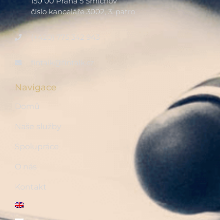
150 00 Praha 5 Smíchov
číslo kanceláře 3002, 3. patro
(+420) 775 342 943
fintalk@fintalk.cz
Navigace
Domů
Naše služby
Spolupráce
O nás
Kontakt