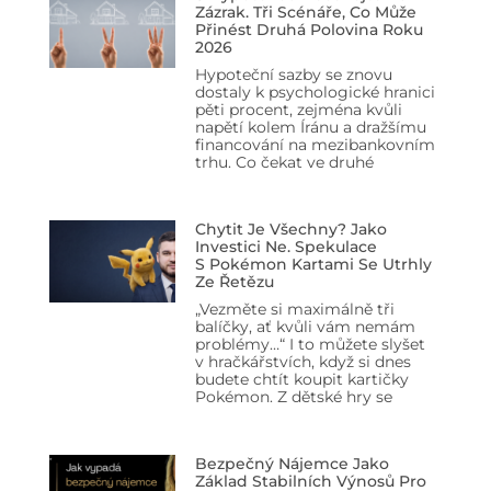
Zázrak. Tři Scénáře, Co Může
Přinést Druhá Polovina Roku
2026
Hypoteční sazby se znovu
dostaly k psychologické hranici
pěti procent, zejména kvůli
napětí kolem Íránu a dražšímu
financování na mezibankovním
trhu. Co čekat ve druhé
Chytit Je Všechny? Jako
Investici Ne. Spekulace
S Pokémon Kartami Se Utrhly
Ze Řetězu
„Vezměte si maximálně tři
balíčky, ať kvůli vám nemám
problémy…“ I to můžete slyšet
v hračkářstvích, když si dnes
budete chtít koupit kartičky
Pokémon. Z dětské hry se
Bezpečný Nájemce Jako
Základ Stabilních Výnosů Pro