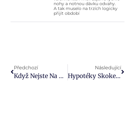
nohy a notnou dávku odvahy.
A tak muselo na trzích logicky
přijít období
Předchozí
Následující
Když Nejste Na Řešení Pojistných Událostí Sami
Hypotéky Skokem Překonaly 5procentní Hranici A Nyní Čekají Na Čtvrteční Rozhodnutí ČNB (analýza Golem Finance)