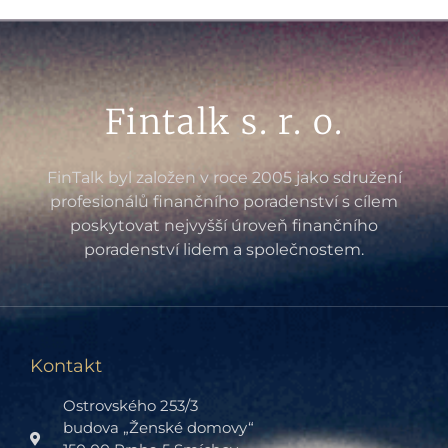
Fintalk s. r. o.
FinTalk byl založen v roce 2005 jako sdružení
profesionálů finančního poradenství s cílem
poskytovat nejvyšší úroveň finančního
poradenství lidem a společnostem.
Kontakt
Ostrovského 253/3
budova „Ženské domovy“