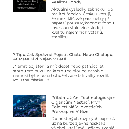
Realitní Fondy
Aktuální výsledky žebříčku Top
realitní fondy v Česku ukazují,
že mezi klíčové parametry již
nepatří pouze výkonnost fondu.
Investoři stále více sledují
kvalitu nájemních vztahů,
stabilitu
7 Tipů, Jak Správně Pojistit Chatu Nebo Chalupu,
Ať Máte Klid Nejen V Létě
„Nemít pojištění a mít deset nebo patnáct let
starou smlouvu, na kterou se dlouho nesáhlo,
nemusí být v praxi bohužel zase tak velký rozdíl.
Pojistná částka už
Příběh Už Ani Technologickým
Gigantům Nestačí. První
Pololetí Má V Investicích
Překvapivé Vítěze
Do některých rozjetých expresů
už na burze zjevně naskákali
všichni, kteří měli zájem, rychlé