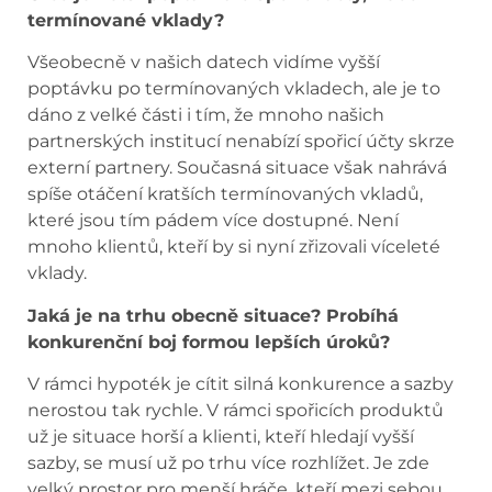
termínované vklady?
Všeobecně v našich datech vidíme vyšší
poptávku po termínovaných vkladech, ale je to
dáno z velké části i tím, že mnoho našich
partnerských institucí nenabízí spořicí účty skrze
externí partnery. Současná situace však nahrává
spíše otáčení kratších termínovaných vkladů,
které jsou tím pádem více dostupné. Není
mnoho klientů, kteří by si nyní zřizovali víceleté
vklady.
Jaká je na trhu obecně situace? Probíhá
konkurenční boj formou lepších úroků?
V rámci hypoték je cítit silná konkurence a sazby
nerostou tak rychle. V rámci spořicích produktů
už je situace horší a klienti, kteří hledají vyšší
sazby, se musí už po trhu více rozhlížet. Je zde
velký prostor pro menší hráče, kteří mezi sebou