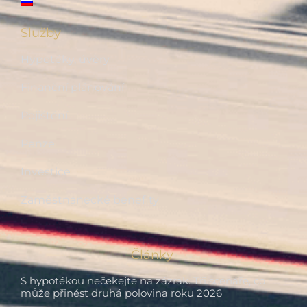
Služby
Hypotéky, úvěry
Finanční plánování
Pojištění
Penze
Investice
Zaměstnanecké benefity
Články
S hypotékou nečekejte na zázrak. Tři scénáře, co
může přinést druhá polovina roku 2026