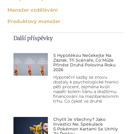
Manažer vzdělávání
Produktový manažer
Další příspěvky
S Hypotékou Nečekejte Na
Zázrak. Tři Scénáře, Co Může
Přinést Druhá Polovina Roku
2026
Hypoteční sazby se znovu
dostaly k psychologické hranici
pěti procent, zejména kvůli
napětí kolem Íránu a dražšímu
financování na mezibankovním
trhu. Co čekat ve druhé
Chytit Je Všechny? Jako
Investici Ne. Spekulace
S Pokémon Kartami Se Utrhly
Ze Řetězu