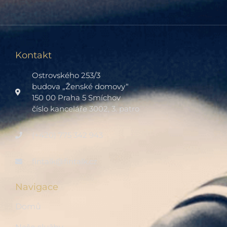
Kontakt
Ostrovského 253/3
budova „Ženské domovy“
150 00 Praha 5 Smíchov
číslo kanceláře 3002, 3. patro
(+420) 775 342 943
fintalk@fintalk.cz
Navigace
Domů