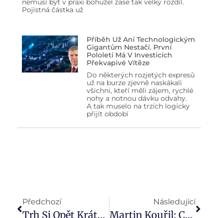
nemusí být v praxi bohužel zase tak velký rozdíl.
Pojistná částka už
Příběh Už Ani Technologickým
Gigantům Nestačí. První
Pololetí Má V Investicích
Překvapivé Vítěze
Do některých rozjetých expresů
už na burze zjevně naskákali
všichni, kteří měli zájem, rychlé
nohy a notnou dávku odvahy.
A tak muselo na trzích logicky
přijít období
Předchozí
Následující
Trh Si Opět Krátce Sáhl Na Maxima (Týden 32)
Martin Kouřil: Chci Být Jako Pohlreich