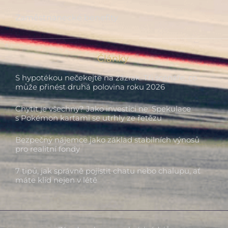
Zaměstnanecké benefity
Články
S hypotékou nečekejte na zázrak. Tři scénáře, co
může přinést druhá polovina roku 2026
Chytit je všechny? Jako investici ne. Spekulace
s Pokémon kartami se utrhly ze řetězu
Bezpečný nájemce jako základ stabilních výnosů
pro realitní fondy
7 tipů, jak správně pojistit chatu nebo chalupu, ať
máte klid nejen v létě