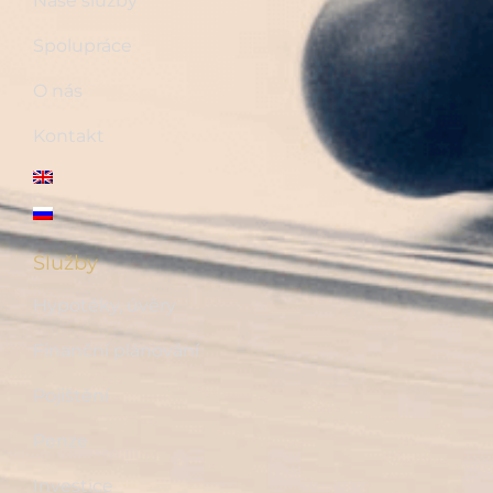
Naše služby
Spolupráce
O nás
Kontakt
Služby
Hypotéky, úvěry
Finanční plánování
Pojištění
Penze
Investice