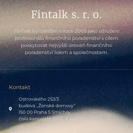
Fintalk s. r. o.
FinTalk byl založen v roce 2005 jako sdružení
profesionálů finančního poradenství s cílem
poskytovat nejvyšší úroveň finančního
poradenství lidem a společnostem.
Kontakt
Ostrovského 253/3
budova „Ženské domovy“
150 00 Praha 5 Smíchov
číslo kanceláře 3002, 3. patro