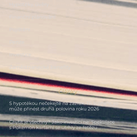
Hypotéky, úvěry
Finanční plánování
Pojištění
Penze
Investice
Zaměstnanecké benefity
Články
S hypotékou nečekejte na zázrak. Tři scénáře, co
může přinést druhá polovina roku 2026
Chytit je všechny? Jako investici ne. Spekulace
s Pokémon kartami se utrhly ze řetězu