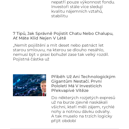
nepatří pouze výkonnost fondu.
Investoři stále více sledují
kvalitu nájemních vztahů,
stabilitu
7 Tipů, Jak Správně Pojistit Chatu Nebo Chalupu,
Ať Máte Klid Nejen V Létě
„Nemít pojištění a mít deset nebo patnáct let
starou smlouvu, na kterou se dlouho nesáhlo,
nemusí být v praxi bohužel zase tak velký rozdíl.
Pojistná částka už
Příběh Už Ani Technologickým
Gigantům Nestačí. První
Pololetí Má V Investicích
Překvapivé Vítěze
Do některých rozjetých expresů
už na burze zjevně naskákali
všichni, kteří měli zájem, rychlé
nohy a notnou dávku odvahy.
A tak muselo na trzích logicky
přijít období