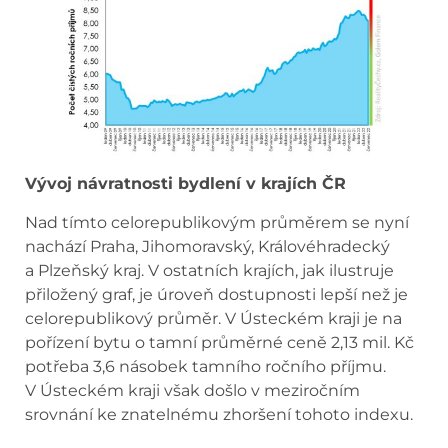
Vývoj návratnosti bydlení v
krajích ČR
Nad tímto celorepublikovým průměrem se nyní
nachází Praha, Jihomoravský, Královéhradecký
a Plzeňský kraj. V ostatních krajích, jak ilustruje
přiložený graf, je úroveň dostupnosti lepší než je
celorepublikový průměr. V Ústeckém kraji je na
pořízení bytu o tamní průměrné ceně 2,13 mil. Kč
potřeba 3,6 násobek tamního ročního příjmu.
V Ústeckém kraji však došlo v meziročním
srovnání ke znatelnému zhoršení tohoto indexu.