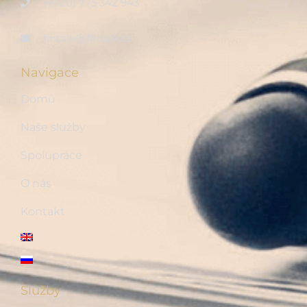
(+420) 775 342 943
fintalk@fintalk.cz
Navigace
Domů
Naše služby
Spolupráce
O nás
Kontakt
Služby