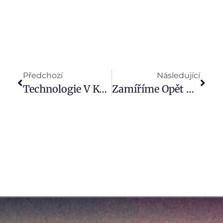
Předchozí
Následující
Technologie V Kurzu (Videokomentář: Týden 31)
Zamíříme Opět Do Býčího Trhu? (Videokomentář: Týden 32)