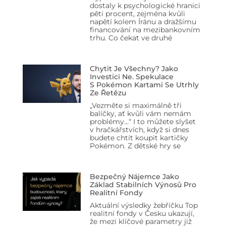
dostaly k psychologické hranici
pěti procent, zejména kvůli
napětí kolem Íránu a dražšímu
financování na mezibankovním
trhu. Co čekat ve druhé
Chytit Je Všechny? Jako
Investici Ne. Spekulace
S Pokémon Kartami Se Utrhly
Ze Řetězu
„Vezměte si maximálně tři
balíčky, ať kvůli vám nemám
problémy…“ I to můžete slyšet
v hračkářstvích, když si dnes
budete chtít koupit kartičky
Pokémon. Z dětské hry se
Bezpečný Nájemce Jako
Základ Stabilních Výnosů Pro
Realitní Fondy
Aktuální výsledky žebříčku Top
realitní fondy v Česku ukazují,
že mezi klíčové parametry již