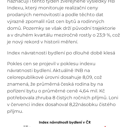
naznačují i tento týden zveřejněné výsledky HB
Indexu, který monitoruje realizační ceny
prodaných nemovitostí a podle těchto dat
výrazně zpomalil růst cen bytů a rodinných
domů. Pozemky se však drží původní trajektorie
a v druhém kvartálu meziročně rostly o 23,9 %, což
je nový rekord v historii měření.
Index návratnosti bydlení po dlouhé době klesá
Pokles cen se projevil v poklesu indexu
návratnosti bydlení. Aktuálně INB na
celorepublikové úrovni dosahuje 8,09, což
znamená, že průměrná česká rodina by na
pořízení bytu o průměrné ceně 4,64 mil. Kč
potřebovala zhruba 8 čistých ročních příjmů. Loni
v červenci index dosahoval 8,22násobku čistého
příjmu.