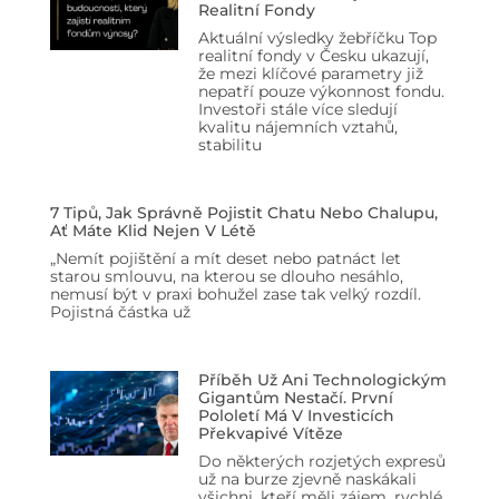
Realitní Fondy
Aktuální výsledky žebříčku Top
realitní fondy v Česku ukazují,
že mezi klíčové parametry již
nepatří pouze výkonnost fondu.
Investoři stále více sledují
kvalitu nájemních vztahů,
stabilitu
7 Tipů, Jak Správně Pojistit Chatu Nebo Chalupu,
Ať Máte Klid Nejen V Létě
„Nemít pojištění a mít deset nebo patnáct let
starou smlouvu, na kterou se dlouho nesáhlo,
nemusí být v praxi bohužel zase tak velký rozdíl.
Pojistná částka už
Příběh Už Ani Technologickým
Gigantům Nestačí. První
Pololetí Má V Investicích
Překvapivé Vítěze
Do některých rozjetých expresů
už na burze zjevně naskákali
všichni, kteří měli zájem, rychlé