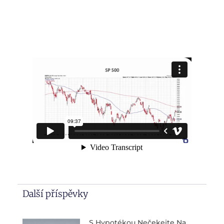
Další příspěvky
S Hypotékou Nečekejte Na