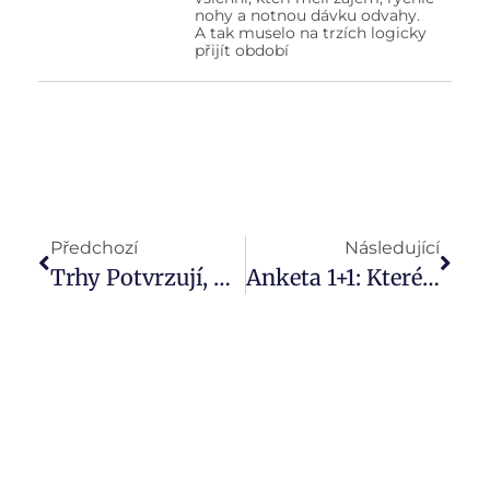
nohy a notnou dávku odvahy.
A tak muselo na trzích logicky
přijít období
Předchozí
Následující
Trhy Potvrzují, Že Síla Diverzifikace Není Pověra Investičních Staříků
Anketa 1+1: Které Nástroje Jsou Největší Pomocníci Při Poradenské Práci?