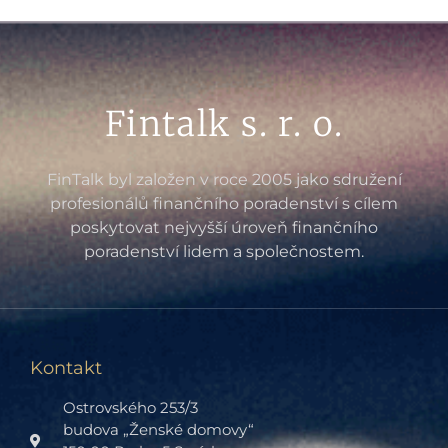
Fintalk s. r. o.
FinTalk byl založen v roce 2005 jako sdružení
profesionálů finančního poradenství s cílem
poskytovat nejvyšší úroveň finančního
poradenství lidem a společnostem.
Kontakt
Ostrovského 253/3
budova „Ženské domovy“