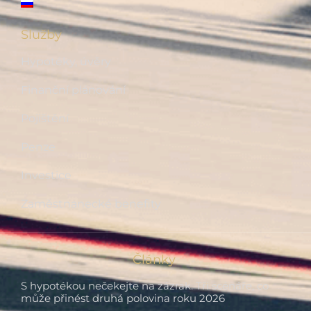
Služby
Hypotéky, úvěry
Finanční plánování
Pojištění
Penze
Investice
Zaměstnanecké benefity
Články
S hypotékou nečekejte na zázrak. Tři scénáře, co
může přinést druhá polovina roku 2026