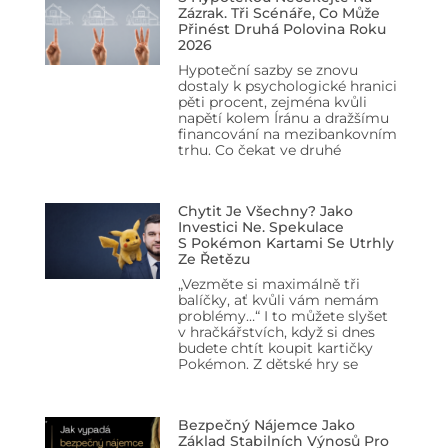
Zázrak. Tři Scénáře, Co Může
Přinést Druhá Polovina Roku
2026
Hypoteční sazby se znovu
dostaly k psychologické hranici
pěti procent, zejména kvůli
napětí kolem Íránu a dražšímu
financování na mezibankovním
trhu. Co čekat ve druhé
Chytit Je Všechny? Jako
Investici Ne. Spekulace
S Pokémon Kartami Se Utrhly
Ze Řetězu
„Vezměte si maximálně tři
balíčky, ať kvůli vám nemám
problémy…“ I to můžete slyšet
v hračkářstvích, když si dnes
budete chtít koupit kartičky
Pokémon. Z dětské hry se
Bezpečný Nájemce Jako
Základ Stabilních Výnosů Pro