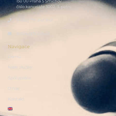
150 00 Praha 5 Smíchov
číslo kanceláře 3002, 3. patro
(+420) 775 342 943
fintalk@fintalk.cz
Navigace
Domů
Naše služby
Spolupráce
O nás
Kontakt