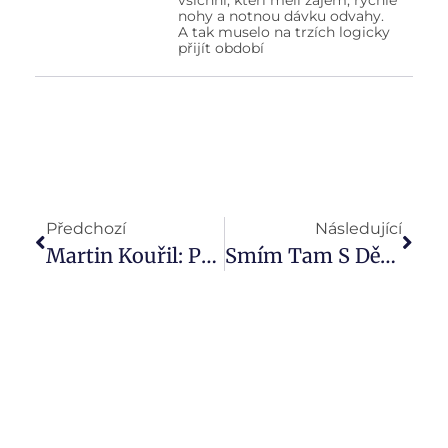
nohy a notnou dávku odvahy.
A tak muselo na trzích logicky
přijít období
Předchozí
Následující
Martin Kouřil: Poradenství Není Povolání, Ale Diagnóza. Nemá Smysl Házet Flintu Do Žita Kvůli Úvěrům, Potenciál Na Trhu Je Obrovský
Smím Tam S Dětmi? Do Světa Financí Určitě. A Čím Dříve, Tím Lépe