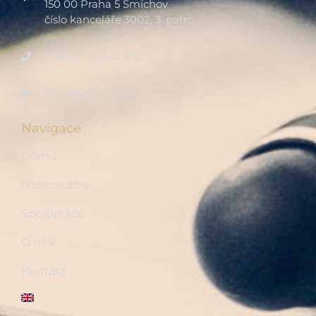
150 00 Praha 5 Smíchov
číslo kanceláře 3002, 3. patro
(+420) 775 342 943
fintalk@fintalk.cz
Navigace
Domů
Naše služby
Spolupráce
O nás
Kontakt