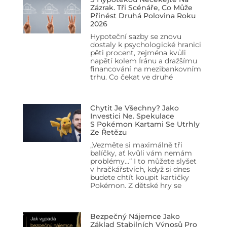
Zázrak. Tři Scénáře, Co Může
Přinést Druhá Polovina Roku
2026
Hypoteční sazby se znovu
dostaly k psychologické hranici
pěti procent, zejména kvůli
napětí kolem Íránu a dražšímu
financování na mezibankovním
trhu. Co čekat ve druhé
Chytit Je Všechny? Jako
Investici Ne. Spekulace
S Pokémon Kartami Se Utrhly
Ze Řetězu
„Vezměte si maximálně tři
balíčky, ať kvůli vám nemám
problémy…“ I to můžete slyšet
v hračkářstvích, když si dnes
budete chtít koupit kartičky
Pokémon. Z dětské hry se
Bezpečný Nájemce Jako
Základ Stabilních Výnosů Pro