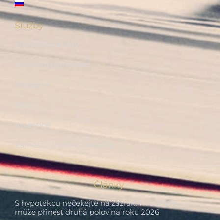
Služby
Hypotéky, úvěry
Finanční plánování
Pojištění
Penze
Investice
Zaměstnanecké benefity
Články
S hypotékou nečekejte na zázrak. Tři scénáře, co
může přinést druhá polovina roku 2026