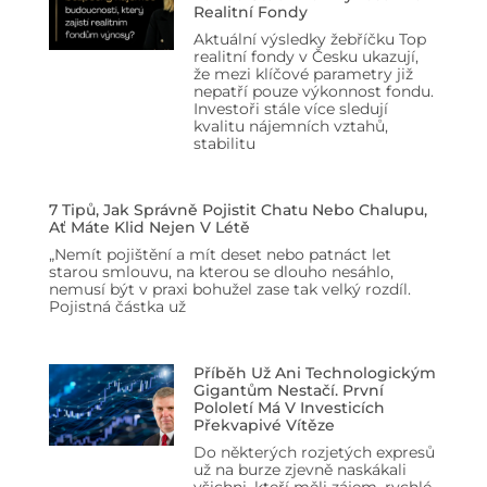
Realitní Fondy
Aktuální výsledky žebříčku Top
realitní fondy v Česku ukazují,
že mezi klíčové parametry již
nepatří pouze výkonnost fondu.
Investoři stále více sledují
kvalitu nájemních vztahů,
stabilitu
7 Tipů, Jak Správně Pojistit Chatu Nebo Chalupu,
Ať Máte Klid Nejen V Létě
„Nemít pojištění a mít deset nebo patnáct let
starou smlouvu, na kterou se dlouho nesáhlo,
nemusí být v praxi bohužel zase tak velký rozdíl.
Pojistná částka už
Příběh Už Ani Technologickým
Gigantům Nestačí. První
Pololetí Má V Investicích
Překvapivé Vítěze
Do některých rozjetých expresů
už na burze zjevně naskákali
všichni, kteří měli zájem, rychlé