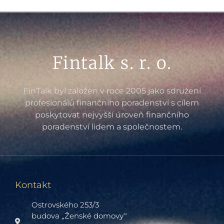
Fintalk s. r. o.
FinTalk byl založen v roce 2005 jako sdružení
profesionálů finančního poradenství s cílem
poskytovat nejvyšší úroveň finančního
poradenství lidem a společnostem.
Kontakt
Ostrovského 253/3
budova „Ženské domovy“