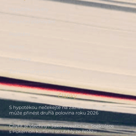
Hypotéky, úvěry
Finanční plánování
Pojištění
Penze
Investice
Zaměstnanecké benefity
Články
S hypotékou nečekejte na zázrak. Tři scénáře, co
může přinést druhá polovina roku 2026
Chytit je všechny? Jako investici ne. Spekulace
s Pokémon kartami se utrhly ze řetězu