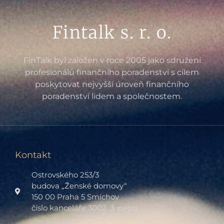
Fintalk s. r. o.
FinTalk byl založen v roce 2005 jako sdružení
profesionálů finančního poradenství s cílem
poskytovat nejvyšší úroveň finančního
poradenství lidem a společnostem.
Kontakt
Ostrovského 253/3
budova „Ženské domovy“
150 00 Praha 5 Smíchov
číslo kanceláře 3002, 3. patro