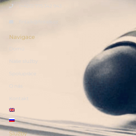
(+420) 775 342 943
fintalk@fintalk.cz
Navigace
Domů
Naše služby
Spolupráce
O nás
Kontakt
Služby