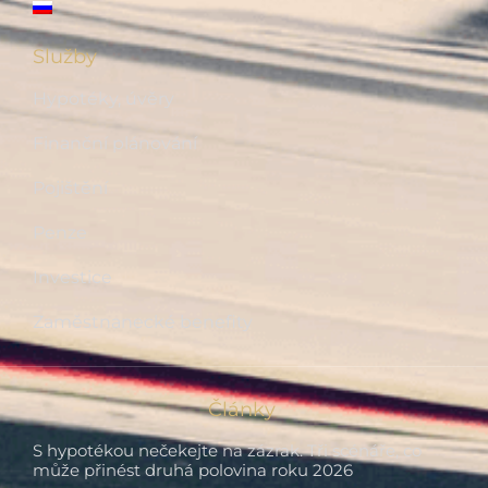
Služby
Hypotéky, úvěry
Finanční plánování
Pojištění
Penze
Investice
Zaměstnanecké benefity
Články
S hypotékou nečekejte na zázrak. Tři scénáře, co
může přinést druhá polovina roku 2026