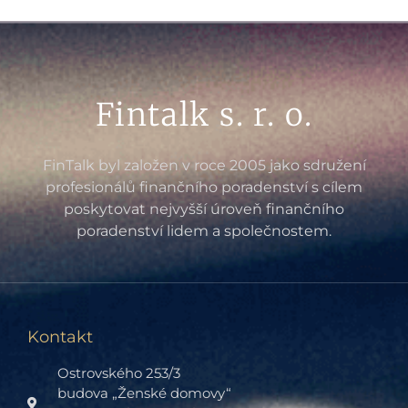
Fintalk s. r. o.
FinTalk byl založen v roce 2005 jako sdružení
profesionálů finančního poradenství s cílem
poskytovat nejvyšší úroveň finančního
poradenství lidem a společnostem.
Kontakt
Ostrovského 253/3
budova „Ženské domovy“