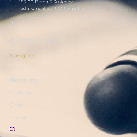
150 00 Praha 5 Smíchov
číslo kanceláře 3002, 3. patro
(+420) 775 342 943
fintalk@fintalk.cz
Navigace
Domů
Naše služby
Spolupráce
O nás
Kontakt