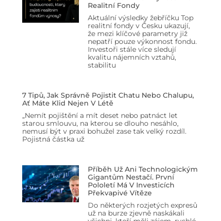
Realitní Fondy
Aktuální výsledky žebříčku Top
realitní fondy v Česku ukazují,
že mezi klíčové parametry již
nepatří pouze výkonnost fondu.
Investoři stále více sledují
kvalitu nájemních vztahů,
stabilitu
7 Tipů, Jak Správně Pojistit Chatu Nebo Chalupu,
Ať Máte Klid Nejen V Létě
„Nemít pojištění a mít deset nebo patnáct let
starou smlouvu, na kterou se dlouho nesáhlo,
nemusí být v praxi bohužel zase tak velký rozdíl.
Pojistná částka už
Příběh Už Ani Technologickým
Gigantům Nestačí. První
Pololetí Má V Investicích
Překvapivé Vítěze
Do některých rozjetých expresů
už na burze zjevně naskákali
všichni, kteří měli zájem, rychlé