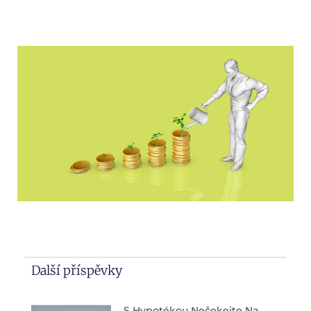
Další příspěvky
S Hypotékou Nečekejte Na