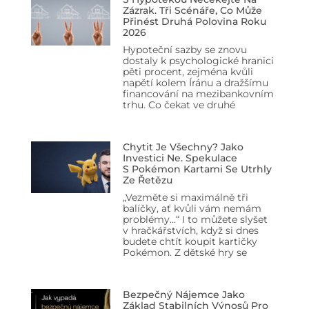
Zázrak. Tři Scénáře, Co Může
Přinést Druhá Polovina Roku
2026
Hypoteční sazby se znovu
dostaly k psychologické hranici
pěti procent, zejména kvůli
napětí kolem Íránu a dražšímu
financování na mezibankovním
trhu. Co čekat ve druhé
Chytit Je Všechny? Jako
Investici Ne. Spekulace
S Pokémon Kartami Se Utrhly
Ze Řetězu
„Vezměte si maximálně tři
balíčky, ať kvůli vám nemám
problémy…“ I to můžete slyšet
v hračkářstvích, když si dnes
budete chtít koupit kartičky
Pokémon. Z dětské hry se
Bezpečný Nájemce Jako
Základ Stabilních Výnosů Pro