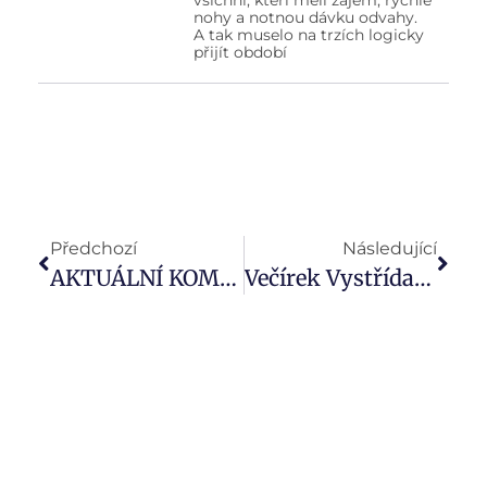
nohy a notnou dávku odvahy.
A tak muselo na trzích logicky
přijít období
Předchozí
Následující
AKTUÁLNÍ KOMENTÁŘ: Hypotéky Budou Dostupnější. ČNB Od Července Deaktivuje Jeden Z Limitů Pro Přidělení Úvěru￼
Večírek Vystřídala Kocovina. Jaký Koktejl Namíchá FED Nyní?￼