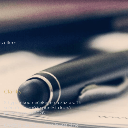
 s cílem
Články
S hypotékou nečekejte na zázrak. Tři
scénáře, co může přinést druhá
polovina roku 2026
Chytit je všechny? Jako investici ne.