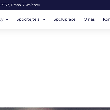
253/3, Praha 5 Smíchov
by
Spočítejte si
Spolupráce
O nás
Kon