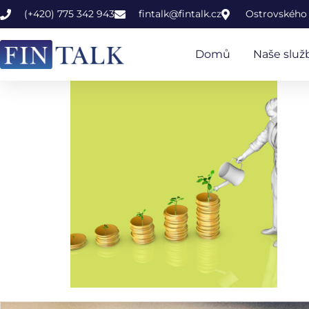
(+420) 775 342 943
fintalk@fintalk.cz
Ostrovského 
Domů
Naše služ