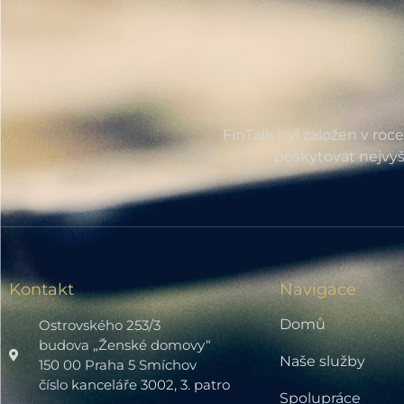
FinTalk byl založen v roc
poskytovat nejvyš
Kontakt
Navigace
Domů
Ostrovského 253/3
budova „Ženské domovy“
Naše služby
150 00 Praha 5 Smíchov
číslo kanceláře 3002, 3. patro
Spolupráce