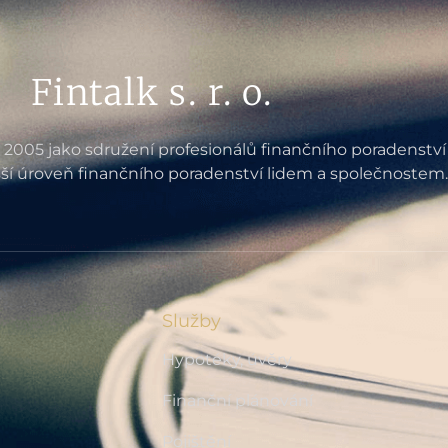
Fintalk s. r. o.
e 2005 jako sdružení profesionálů finančního poradenství
ší úroveň finančního poradenství lidem a společnostem.
Služby
Hypotéky, úvěry
Finanční plánování
Pojištění