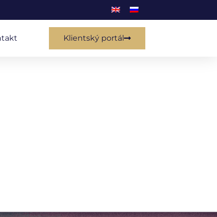
takt
Klientský portál