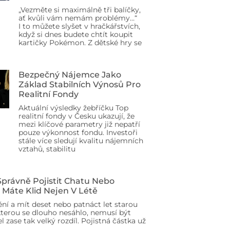
„Vezměte si maximálně tři balíčky,
ať kvůli vám nemám problémy…“
I to můžete slyšet v hračkářstvích,
když si dnes budete chtít koupit
kartičky Pokémon. Z dětské hry se
Bezpečný Nájemce Jako
Základ Stabilních Výnosů Pro
Realitní Fondy
Aktuální výsledky žebříčku Top
realitní fondy v Česku ukazují, že
mezi klíčové parametry již nepatří
pouze výkonnost fondu. Investoři
stále více sledují kvalitu nájemních
vztahů, stabilitu
 Správně Pojistit Chatu Nebo
 Máte Klid Nejen V Létě
ění a mít deset nebo patnáct let starou
terou se dlouho nesáhlo, nemusí být
l zase tak velký rozdíl. Pojistná částka už