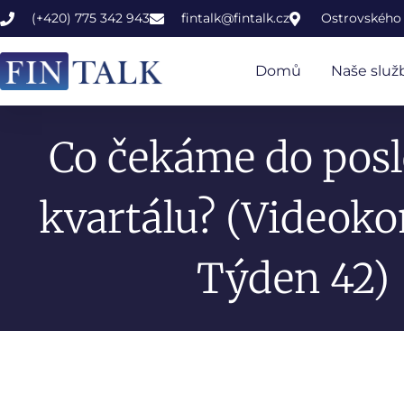
(+420) 775 342 943
fintalk@fintalk.cz
Ostrovského 
Domů
Naše služ
Co čekáme do pos
kvartálu? (Videok
Týden 42)