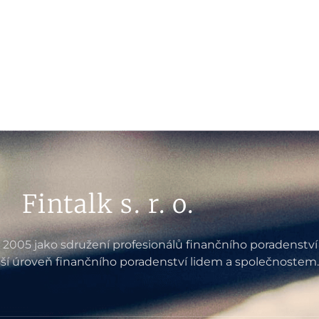
Fintalk s. r. o.
e 2005 jako sdružení profesionálů finančního poradenství
ší úroveň finančního poradenství lidem a společnostem.