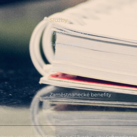
Služby
Hypotéky, úvěry
Finanční plánování
Pojištění
Penze
Investice
Zaměstnanecké benefity