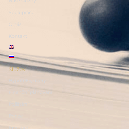
Naše služby
Spolupráce
O nás
Kontakt
Služby
Hypotéky, úvěry
Finanční plánování
Pojištění
Penze
Investice