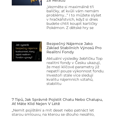
Ze Řetězu
„Vezměte si maximálně tři
balíčky, ať kvůli vám nemám
problémy…“ I to můžete slyšet
v hračkářstvích, když si dnes
budete chtít koupit kartičky
Pokémon. Z dětské hry se
Bezpečný Nájemce Jako
Základ Stabilních Výnosů Pro
Realitní Fondy
Aktuální výsledky žebříčku Top
realitní fondy v Česku ukazují,
že mezi klíčové parametry již
nepatří pouze výkonnost fondu.
Investoři stále více sledují
kvalitu nájemních vztahů,
stabilitu
7 Tipů, Jak Správně Pojistit Chatu Nebo Chalupu,
Ať Máte Klid Nejen V Létě
„Nemít pojištění a mít deset nebo patnáct let
starou smlouvu, na kterou se dlouho nesáhlo,