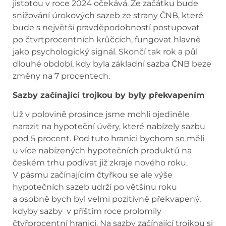
jistotou v roce 2024 očekává. Ze začátku bude
snižování úrokových sazeb ze strany ČNB, které
bude s největší pravděpodobností postupovat
po čtvrtprocentních krůčcích, fungovat hlavně
jako psychologický signál. Skončí tak rok a půl
dlouhé období, kdy byla základní sazba ČNB beze
změny na 7 procentech.
Sazby začínající trojkou by byly překvapením
Už v polovině prosince jsme mohli ojediněle
narazit na hypoteční úvěry, které nabízely sazbu
pod 5 procent. Pod tuto hranici bychom se měli
u více nabízených hypotečních produktů na
českém trhu podívat již zkraje nového roku.
V pásmu začínajícím čtyřkou se ale výše
hypotečních sazeb udrží po většinu roku
a osobně bych byl velmi pozitivně překvapený,
kdyby sazby v příštím roce prolomily
čtyřprocentní hranici. Na sazby začínající trojkou si