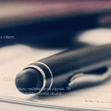
 s cílem
Články
S hypotékou nečekejte na zázrak. Tři
scénáře, co může přinést druhá
polovina roku 2026
Chytit je všechny? Jako investici ne.