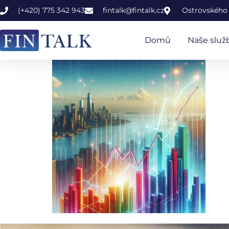
(+420) 775 342 943
fintalk@fintalk.cz
Ostrovského 
Domů
Naše služ