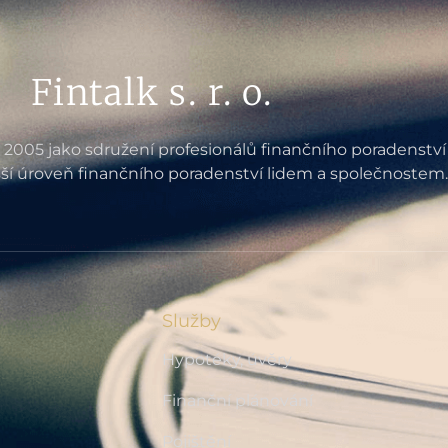
Fintalk s. r. o.
e 2005 jako sdružení profesionálů finančního poradenství
ší úroveň finančního poradenství lidem a společnostem.
Služby
Hypotéky, úvěry
Finanční plánování
Pojištění