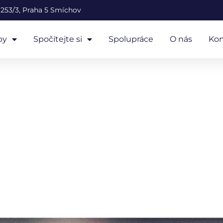
253/3, Praha 5 Smíchov
by
Spočítejte si
Spolupráce
O nás
Kon