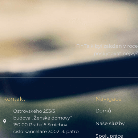
FinTalk byl založen v roc
poskytovat nejvyš
Kontakt
Navigace
Domů
Ostrovského 253/3
budova „Ženské domovy“
Naše služby
150 00 Praha 5 Smíchov
číslo kanceláře 3002, 3. patro
Spolupráce