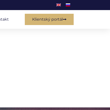
takt
Klientský portál