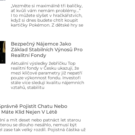
„Vezměte si maximálně tři balíčky,
ať kvůli vám nemám problémy…“
I to můžete slyšet v hračkářstvích,
když si dnes budete chtít koupit
kartičky Pokémon. Z dětské hry se
Bezpečný Nájemce Jako
Základ Stabilních Výnosů Pro
Realitní Fondy
Aktuální výsledky žebříčku Top
realitní fondy v Česku ukazují, že
mezi klíčové parametry již nepatří
pouze výkonnost fondu. Investoři
stále více sledují kvalitu nájemních
vztahů, stabilitu
 Správně Pojistit Chatu Nebo
 Máte Klid Nejen V Létě
ění a mít deset nebo patnáct let starou
terou se dlouho nesáhlo, nemusí být
l zase tak velký rozdíl. Pojistná částka už