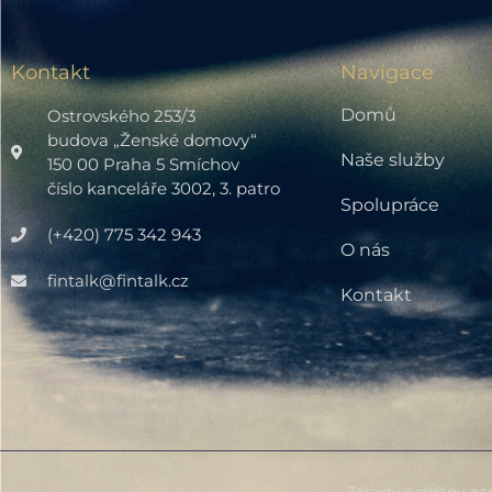
Kontakt
Navigace
Domů
Ostrovského 253/3
budova „Ženské domovy“
Naše služby
150 00 Praha 5 Smíchov
číslo kanceláře 3002, 3. patro
Spolupráce
(+420) 775 342 943
O nás
fintalk@fintalk.cz
Kontakt