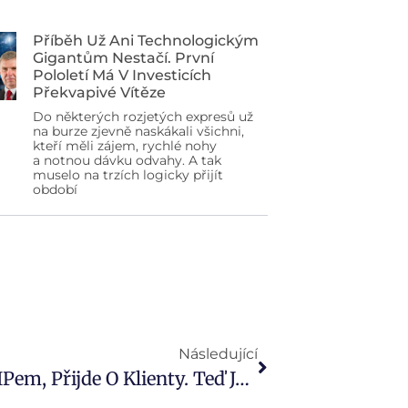
Příběh Už Ani Technologickým
Gigantům Nestačí. První
Pololetí Má V Investicích
Překvapivé Vítěze
Do některých rozjetých expresů už
na burze zjevně naskákali všichni,
kteří měli zájem, rychlé nohy
a notnou dávku odvahy. A tak
muselo na trzích logicky přijít
období
Následující
Martin Pleštil: Kdo Zaváhá S DIPem, Přijde O Klienty. Teď Je Správný Čas Pustit Se Do Penzí Naplno