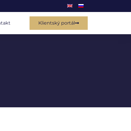
takt
Klientský portál