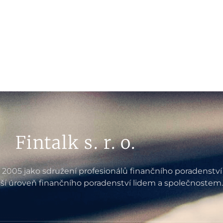
Fintalk s. r. o.
e 2005 jako sdružení profesionálů finančního poradenství
ší úroveň finančního poradenství lidem a společnostem.