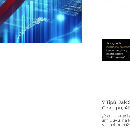
7 Tipů, Jak
Chalupu, Ať
„Nemít pojišt
smlouvu, na k
v praxi bohuže