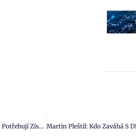
Když Klienti Nedosáhnou Na Hypotéku Nebo Potřebují Získat Za Svou Nemovitost Férovou Částku, Pomůže Jim MOOY