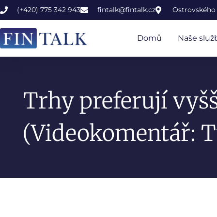
(+420) 775 342 943
fintalk@fintalk.cz
Ostrovského 
Domů
Naše služ
Trhy preferují vyšš
(Videokomentář: T