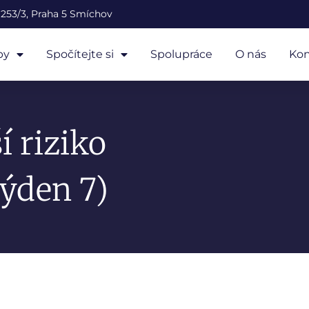
253/3, Praha 5 Smíchov
by
Spočítejte si
Spolupráce
O nás
Kon
í riziko
ýden 7)