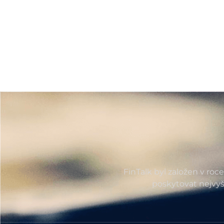
FinTalk byl založen v roc
poskytovat nejvyš