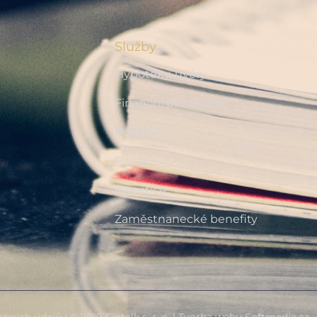
Služby
Hypotéky, úvěry
Finanční plánování
Pojištění
Penze
Investice
Zaměstnanecké benefity