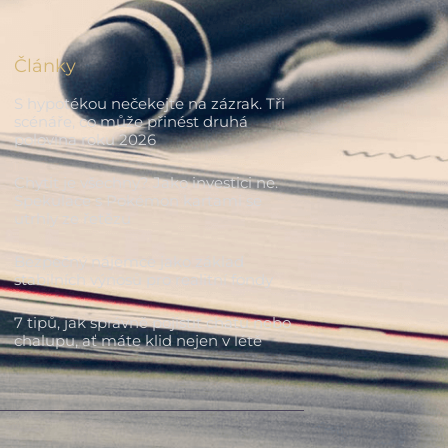
Články
S hypotékou nečekejte na zázrak. Tři
scénáře, co může přinést druhá
polovina roku 2026
Chytit je všechny? Jako investici ne.
Spekulace s Pokémon kartami se
utrhly ze řetězu
Bezpečný nájemce jako základ
stabilních výnosů pro realitní fondy
7 tipů, jak správně pojistit chatu nebo
chalupu, ať máte klid nejen v létě