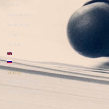
Domů
Naše služby
Spolupráce
O nás
Kontakt
Služby
Hypotéky, úvěry
Finanční plánování
Pojištění