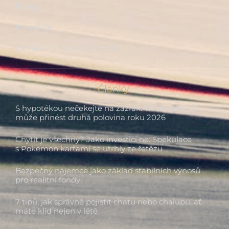
Penze
Investice
Zaměstnanecké benefity
Články
S hypotékou nečekejte na zázrak. Tři scénáře, co
může přinést druhá polovina roku 2026
Chytit je všechny? Jako investici ne. Spekulace
s Pokémon kartami se utrhly ze řetězu
Bezpečný nájemce jako základ stabilních výnosů
pro realitní fondy
7 tipů, jak správně pojistit chatu nebo chalupu, ať
máte klid nejen v létě