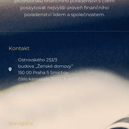
profesionálů finančního poradenství s cílem
poskytovat nejvyšší úroveň finančního
poradenství lidem a společnostem.
Kontakt
Ostrovského 253/3
budova „Ženské domovy“
150 00 Praha 5 Smíchov
číslo kanceláře 3002, 3. patro
(+420) 775 342 943
fintalk@fintalk.cz
Navigace