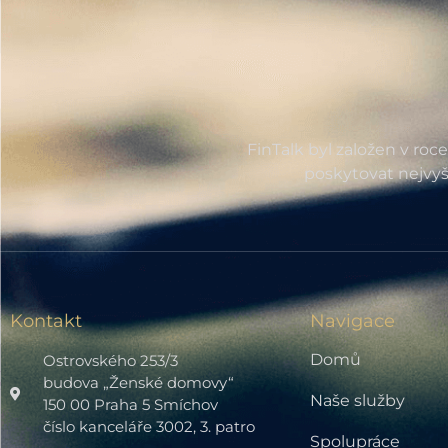
FinTalk byl založen v roc
poskytovat nejvyš
Kontakt
Navigace
Domů
Ostrovského 253/3
budova „Ženské domovy“
Naše služby
150 00 Praha 5 Smíchov
číslo kanceláře 3002, 3. patro
Spolupráce