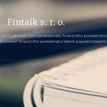
Fintalk s. r. o.
e 2005 jako sdružení profesionálů finančního poradenství
ší úroveň finančního poradenství lidem a společnostem.
Služby
Hypotéky, úvěry
Finanční plánování
Pojištění