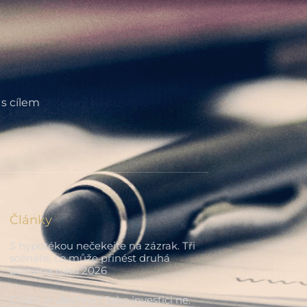
 s cílem
Články
S hypotékou nečekejte na zázrak. Tři
scénáře, co může přinést druhá
polovina roku 2026
Chytit je všechny? Jako investici ne.