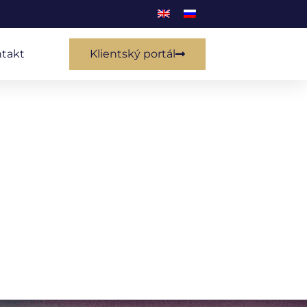
takt
Klientský portál