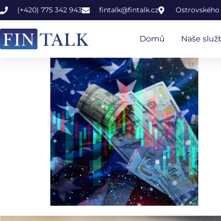
(+420) 775 342 943
fintalk@fintalk.cz
Ostrovského 
Domů
Naše služ