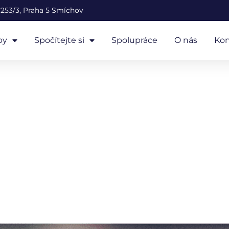
253/3, Praha 5 Smíchov
by
Spočítejte si
Spolupráce
O nás
Kon