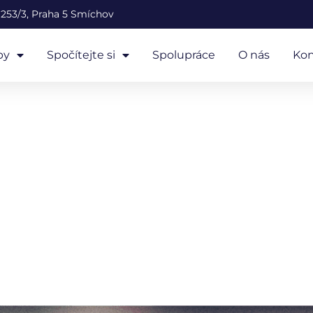
253/3, Praha 5 Smíchov
by
Spočítejte si
Spolupráce
O nás
Kon