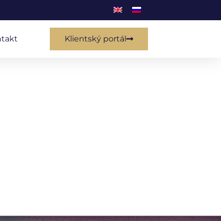
takt
Klientský portál