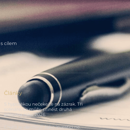
 s cílem
Články
S hypotékou nečekejte na zázrak. Tři
scénáře, co může přinést druhá
polovina roku 2026
Chytit je všechny? Jako investici ne.