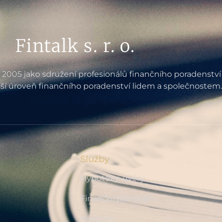
Fintalk s. r. o.
e 2005 jako sdružení profesionálů finančního poradenství
ší úroveň finančního poradenství lidem a společnostem.
Služby
Hypotéky, úvěry
Finanční plánování
Pojištění