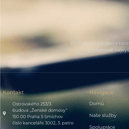
FinTalk byl založen v roc
poskytovat nejvyš
Kontakt
Navigace
Domů
Ostrovského 253/3
budova „Ženské domovy“
Naše služby
150 00 Praha 5 Smíchov
číslo kanceláře 3002, 3. patro
Spolupráce