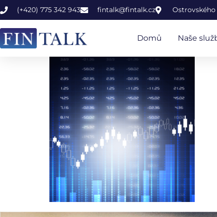
(+420) 775 342 943
fintalk@fintalk.cz
Ostrovského 
Domů
Naše služ