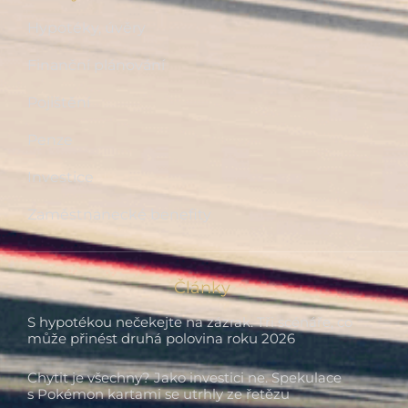
Hypotéky, úvěry
Finanční plánování
Pojištění
Penze
Investice
Zaměstnanecké benefity
Články
S hypotékou nečekejte na zázrak. Tři scénáře, co
může přinést druhá polovina roku 2026
Chytit je všechny? Jako investici ne. Spekulace
s Pokémon kartami se utrhly ze řetězu