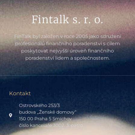
Fintalk s. r. o.
FinTalk byl založen v roce 2005 jako sdružení
profesionálů finančního poradenství s cílem
poskytovat nejvyšší úroveň finančního
poradenství lidem a společnostem.
Kontakt
Ostrovského 253/3
budova „Ženské domovy“
150 00 Praha 5 Smíchov
číslo kanceláře 3002, 3. patro