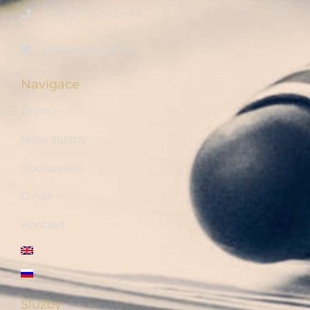
(+420) 775 342 943
fintalk@fintalk.cz
Navigace
Domů
Naše služby
Spolupráce
O nás
Kontakt
Služby