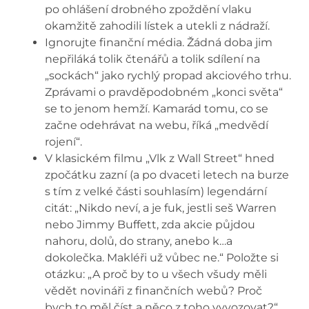
po ohlášení drobného zpoždění vlaku
okamžitě zahodili lístek a utekli z nádraží.
Ignorujte finanční média. Žádná doba jim
nepřiláká tolik čtenářů a tolik sdílení na
„sockách“ jako rychlý propad akciového trhu.
Zprávami o pravděpodobném „konci světa“
se to jenom hemží. Kamarád tomu, co se
začne odehrávat na webu, říká „medvědí
rojení“.
V klasickém filmu „Vlk z Wall Street“ hned
zpočátku zazní (a po dvaceti letech na burze
s tím z velké části souhlasím) legendární
citát: „Nikdo neví, a je fuk, jestli seš Warren
nebo Jimmy Buffett, zda akcie půjdou
nahoru, dolů, do strany, anebo k…a
dokolečka. Makléři už vůbec ne.“ Položte si
otázku: „A proč by to u všech všudy měli
vědět novináři z finančních webů? Proč
bych to měl číst a něco z toho vyvozovat?“