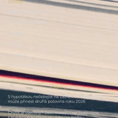
Služby
Hypotéky, úvěry
Finanční plánování
Pojištění
Penze
Investice
Zaměstnanecké benefity
Články
S hypotékou nečekejte na zázrak. Tři scénáře, co
může přinést druhá polovina roku 2026
Chytit je všechny? Jako investici ne. Spekulace
s Pokémon kartami se utrhly ze řetězu