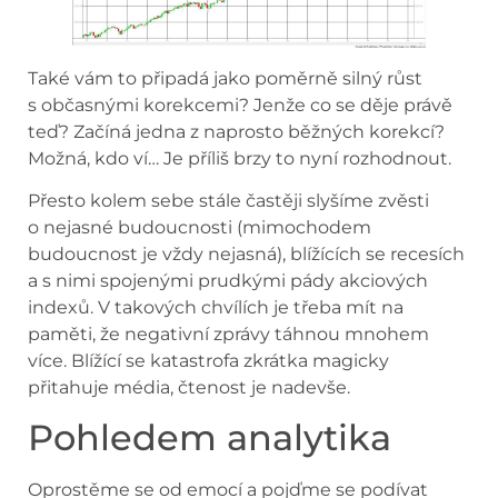
Také vám to připadá jako poměrně silný růst
s občasnými korekcemi? Jenže co se děje právě
teď? Začíná jedna z naprosto běžných korekcí?
Možná, kdo ví… Je příliš brzy to nyní rozhodnout.
Přesto kolem sebe stále častěji slyšíme zvěsti
o nejasné budoucnosti (mimochodem
budoucnost je vždy nejasná), blížících se recesích
a s nimi spojenými prudkými pády akciových
indexů. V takových chvílích je třeba mít na
paměti, že negativní zprávy táhnou mnohem
více. Blížící se katastrofa zkrátka magicky
přitahuje média, čtenost je nadevše.
Pohledem analytika
Oprostěme se od emocí a pojďme se podívat