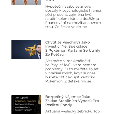
Hypoteční sazby se znovu
dostaly k psychologické hranici
pěti procent, zejména kvůli
napětí kolem Íránu a dražšímu
financování na mezibankovním
trhu. Co čekat ve druhé
Chytit Je Všechny? Jako
Investici Ne. Spekulace
S Pokémon Kartami Se Utrhly
Ze Řetězu
„Vezměte si maximálně tři
balíčky, ať kvůli vám nemám
problémy…“ I to můžete slyšet
v hračkářstvích, když si dnes
budete chtít koupit kartičky
Pokémon. Z dětské hry se
Bezpečný Nájemce Jako
Základ Stabilních Výnosů Pro
Realitní Fondy
Aktuální výsledky žebříčku Top