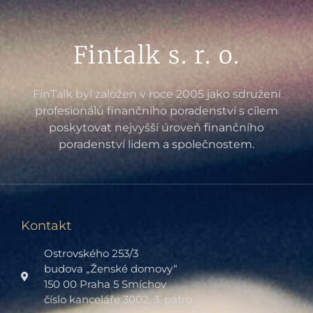
Fintalk s. r. o.
FinTalk byl založen v roce 2005 jako sdružení
profesionálů finančního poradenství s cílem
poskytovat nejvyšší úroveň finančního
poradenství lidem a společnostem.
Kontakt
Ostrovského 253/3
budova „Ženské domovy“
150 00 Praha 5 Smíchov
číslo kanceláře 3002, 3. patro