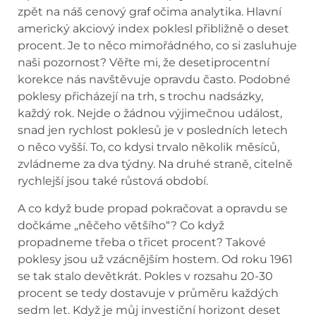
zpět na náš cenový graf očima analytika. Hlavní
americký akciový index poklesl přibližně o deset
procent. Je to něco mimořádného, co si zasluhuje
naši pozornost? Věřte mi, že desetiprocentní
korekce nás navštěvuje opravdu často. Podobné
poklesy přicházejí na trh, s trochu nadsázky,
každý rok. Nejde o žádnou výjimečnou událost,
snad jen rychlost poklesů je v posledních letech
o něco vyšší. To, co kdysi trvalo několik měsíců,
zvládneme za dva týdny. Na druhé straně, citelně
rychlejší jsou také růstová období.
A co když bude propad pokračovat a opravdu se
dočkáme „něčeho většího“? Co když
propadneme třeba o třicet procent? Takové
poklesy jsou už vzácnějším hostem. Od roku 1961
se tak stalo devětkrát. Pokles v rozsahu 20-30
procent se tedy dostavuje v průměru každých
sedm let. Když je můj investiční horizont deset