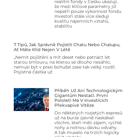
realitní fondy v Česku ukazují,
že mezi klíčové parametry již
nepatří pouze výkonnost fondu.
Investoři stále více sledují
kvalitu nájemních vztahů,
stabilitu
7 Tipů, Jak Správně Pojistit Chatu Nebo Chalupu,
Ať Máte Klid Nejen V Létě
„Nemít pojištění a mít deset nebo patnáct let
starou smlouvu, na kterou se dlouho nesáhlo,
nemusí být v praxi bohužel zase tak velký rozdíl.
Pojistná částka už
Příběh Už Ani Technologickým
Gigantům Nestačí. První
Pololetí Má V Investicích
Překvapivé Vítěze
Do některých rozjetých expresů
už na burze zjevně naskákali
všichni, kteří měli zájem, rychlé
nohy a notnou dávku odvahy.
A tak muselo na trzích logicky