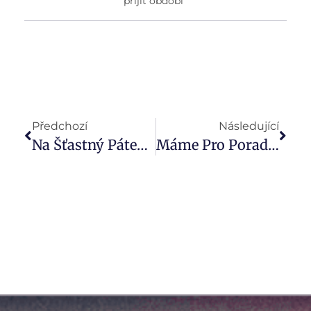
přijít období
Předchozí
Následující
Na Šťastný Pátek 13. Září Odstartuje Akademie Podnikatelských Rizik.
Máme Pro Poradce Tipy V Investicích, Pojištění I Úvěrech. Kde Jsou Příležitosti Nejen Teď O Prázdninách?