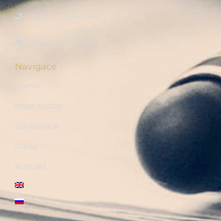
(+420) 775 342 943
fintalk@fintalk.cz
Navigace
Domů
Naše služby
Spolupráce
O nás
Kontakt