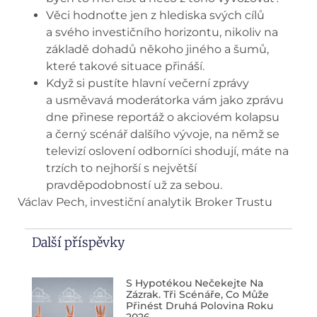
Věci hodnoťte jen z hlediska svých cílů
a svého investičního horizontu, nikoliv na
základě dohadů někoho jiného a šumů,
které takové situace přináší.
Když si pustíte hlavní večerní zprávy
a usměvavá moderátorka vám jako zprávu
dne přinese reportáž o akciovém kolapsu
a černý scénář dalšího vývoje, na němž se
televizí oslovení odborníci shodují, máte na
trzích to nejhorší s největší
pravděpodobností už za sebou.
Václav Pech, investiční analytik Broker Trustu
Další příspěvky
S Hypotékou Nečekejte Na
Zázrak. Tři Scénáře, Co Může
Přinést Druhá Polovina Roku
2026