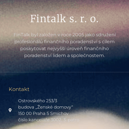
Fintalk s. r. o.
FinTalk byl založen v roce 2005 jako sdružení
profesionálů finančního poradenství s cílem
poskytovat nejvyšší úroveň finančního
poradenství lidem a společnostem.
Kontakt
Ostrovského 253/3
budova „Ženské domovy“
150 00 Praha 5 Smíchov
číslo kanceláře 3002, 3. patro