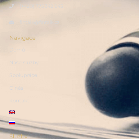
(+420) 775 342 943
fintalk@fintalk.cz
Navigace
Domů
Naše služby
Spolupráce
O nás
Kontakt
Služby