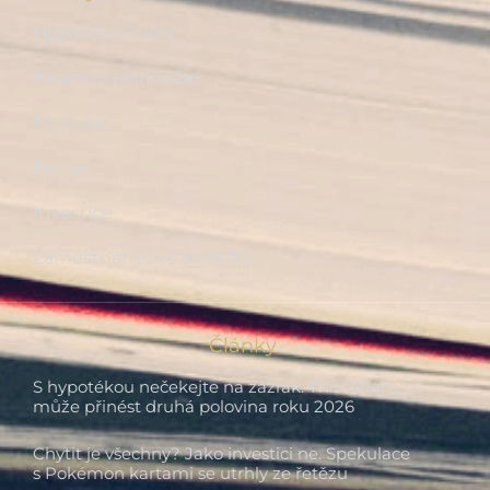
Hypotéky, úvěry
Finanční plánování
Pojištění
Penze
Investice
Zaměstnanecké benefity
Články
S hypotékou nečekejte na zázrak. Tři scénáře, co
může přinést druhá polovina roku 2026
Chytit je všechny? Jako investici ne. Spekulace
s Pokémon kartami se utrhly ze řetězu