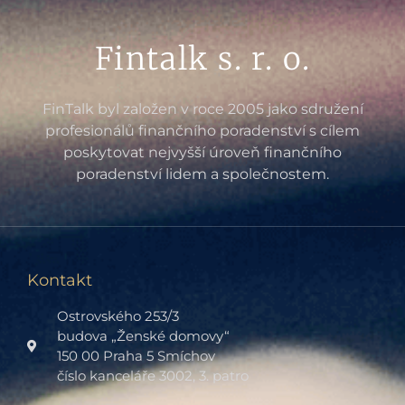
Fintalk s. r. o.
FinTalk byl založen v roce 2005 jako sdružení
profesionálů finančního poradenství s cílem
poskytovat nejvyšší úroveň finančního
poradenství lidem a společnostem.
Kontakt
Ostrovského 253/3
budova „Ženské domovy“
150 00 Praha 5 Smíchov
číslo kanceláře 3002, 3. patro