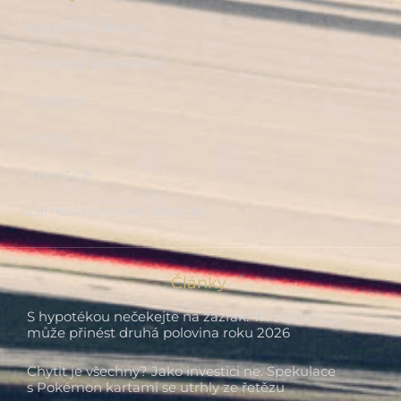
Hypotéky, úvěry
Finanční plánování
Pojištění
Penze
Investice
Zaměstnanecké benefity
Články
S hypotékou nečekejte na zázrak. Tři scénáře, co
může přinést druhá polovina roku 2026
Chytit je všechny? Jako investici ne. Spekulace
s Pokémon kartami se utrhly ze řetězu