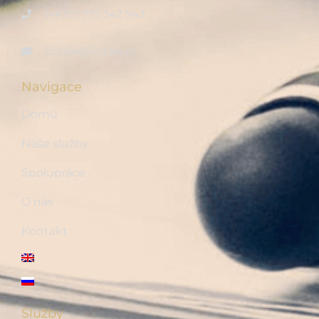
(+420) 775 342 943
fintalk@fintalk.cz
Navigace
Domů
Naše služby
Spolupráce
O nás
Kontakt
Služby