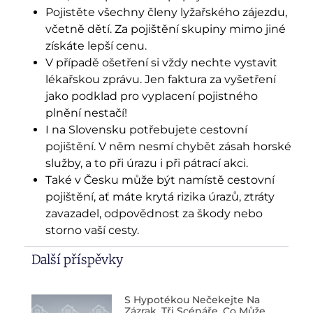
Pojistěte všechny členy lyžařského zájezdu,
včetně dětí. Za pojištění skupiny mimo jiné
získáte lepší cenu.
V případě ošetření si vždy nechte vystavit
lékařskou zprávu. Jen faktura za vyšetření
jako podklad pro vyplacení pojistného
plnění nestačí!
I na Slovensku potřebujete cestovní
pojištění. V něm nesmí chybět zásah horské
služby, a to při úrazu i při pátrací akci.
Také v Česku může být namístě cestovní
pojištění, ať máte krytá rizika úrazů, ztráty
zavazadel, odpovědnost za škody nebo
storno vaší cesty.
Další příspěvky
S Hypotékou Nečekejte Na
Zázrak. Tři Scénáře, Co Může