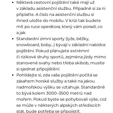
Některá cestovní pojištění také mají už
v základu asistenční službu. Případně si za ni
připlaťte. A číslo na asistenční službu si
ihned uložte do mobilu. V krizi tak budete
mít po ruce operátora, který vám poradí, co
a jak.
Standardní zimní sporty (lyže, běžky,
snowboard, boby…) bývají v základní nabídce
pojištění. Pokud plánujete extrémní
či rizikové druhy sportů, zejména jízdy mimo
stanovené svahy nebo třeba skibob, musíte
si sjednat připojištění.
Pohlídejte si, zda vaše pojištění počítá se
zásahem horské služby a také na jakou
nadmořskou výšku se vztahuje. Standardně
to bývá kolem 3000–3500 metrů nad
mořem. Pokud byste se pohybovali výše, což
se může v některých alpských střediscích
stát, bude potřeba se připojistit.