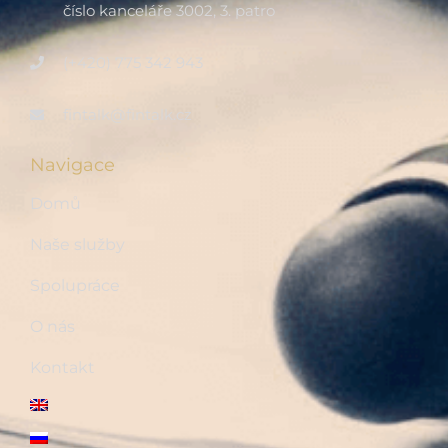
číslo kanceláře 3002, 3. patro
(+420) 775 342 943
fintalk@fintalk.cz
Navigace
Domů
Naše služby
Spolupráce
O nás
Kontakt