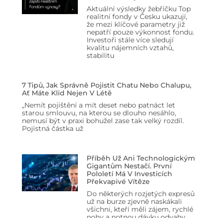
Aktuální výsledky žebříčku Top
realitní fondy v Česku ukazují,
že mezi klíčové parametry již
nepatří pouze výkonnost fondu.
Investoři stále více sledují
kvalitu nájemních vztahů,
stabilitu
7 Tipů, Jak Správně Pojistit Chatu Nebo Chalupu,
Ať Máte Klid Nejen V Létě
„Nemít pojištění a mít deset nebo patnáct let
starou smlouvu, na kterou se dlouho nesáhlo,
nemusí být v praxi bohužel zase tak velký rozdíl.
Pojistná částka už
Příběh Už Ani Technologickým
Gigantům Nestačí. První
Pololetí Má V Investicích
Překvapivé Vítěze
Do některých rozjetých expresů
už na burze zjevně naskákali
všichni, kteří měli zájem, rychlé
nohy a notnou dávku odvahy.