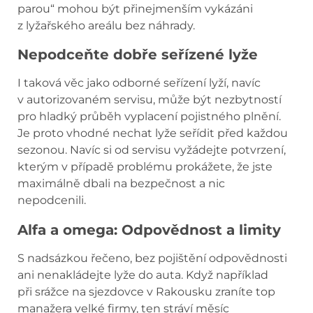
parou“ mohou být přinejmenším vykázáni
z lyžařského areálu bez náhrady.
Nepodceňte dobře seřízené lyže
I taková věc jako odborné seřízení lyží, navíc
v autorizovaném servisu, může být nezbytností
pro hladký průběh vyplacení pojistného plnění.
Je proto vhodné nechat lyže seřídit před každou
sezonou. Navíc si od servisu vyžádejte potvrzení,
kterým v případě problému prokážete, že jste
maximálně dbali na bezpečnost a nic
nepodcenili.
Alfa a omega: Odpovědnost a limity
S nadsázkou řečeno, bez pojištění odpovědnosti
ani nenakládejte lyže do auta. Když například
při srážce na sjezdovce v Rakousku zraníte top
manažera velké firmy, ten stráví měsíc