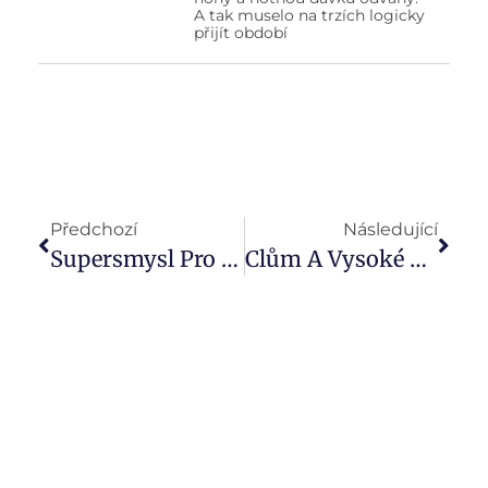
A tak muselo na trzích logicky
přijít období
Předchozí
Následující
Supersmysl Pro Detail. Investiční Tým Broker Trustu Posílil Petr Šimána
Clům A Vysoké Ceně Navzdory? Akciové Trhy Za Oceánem Dle Statistik Pokukují Po Ziskovém Roce I Letos