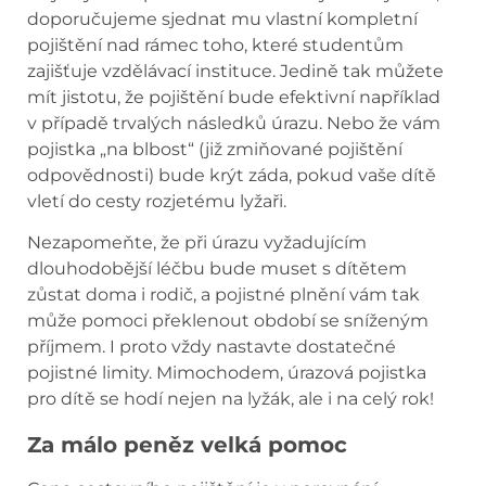
doporučujeme sjednat mu vlastní kompletní
pojištění nad rámec toho, které studentům
zajišťuje vzdělávací instituce. Jedině tak můžete
mít jistotu, že pojištění bude efektivní například
v případě trvalých následků úrazu. Nebo že vám
pojistka „na blbost“ (již zmiňované pojištění
odpovědnosti) bude krýt záda, pokud vaše dítě
vletí do cesty rozjetému lyžaři.
Nezapomeňte, že při úrazu vyžadujícím
dlouhodobější léčbu bude muset s dítětem
zůstat doma i rodič, a pojistné plnění vám tak
může pomoci překlenout období se sníženým
příjmem. I proto vždy nastavte dostatečné
pojistné limity. Mimochodem, úrazová pojistka
pro dítě se hodí nejen na lyžák, ale i na celý rok!
Za málo peněz velká pomoc