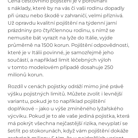
Cena cestovního pojištění je v porovnání
s náklady, které by na vás či vaši rodinu dopadly
při úrazu nebo škodě v zahraničí, velmi příznivá.
Už opravdu kvalitní pojištění na týdenní jarní
prázdniny pro čtyřčlennou rodinu, s nímž se
nemusíte bát vyrazit na lyže do Itálie, vyjde
průměrně na 1500 korun. Pojištění odpovědnosti,
které je v Itálii povinné, je samozřejmě jeho
součástí, a například limit léčebných výloh
v tomto modelovém případě dosahuje 250
milionů korun.
Rozdíl v cenách pojistky odráží mimo jiné právě
výšku pojistných limitů. Můžete zvolit i levnější
variantu, pokud je to například pojištění
doplňkové – jako u výše zmíněného lyžařského
výcviku. Pokud je to ale vaše jediná pojistka, která
má pokrýt všechna nejčastější rizika, nevyplatí se
šetřit po stokorunách, když vám pojištění dokáže