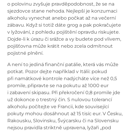
o polovinu zvyšuje pravděpodobnost, že se na
sjezdovce stane nehoda. Nejlepší je konzumaci
alkoholu vynechat anebo počkat až na večerní
zábavu. Když si totiž dáte grog a pak pokračujete
v lyžování, z pohledu pojištění opravdu riskujete.
Dojde-li k úrazu či srážce a vy budete pod vlivem,
pojišťovna může krátit nebo zcela odmítnout
pojistné plnění.
A není to jediná finanční patálie, která vás může
potkat. Pozor dejte například v Itálii: pokud
při namátkové kontrole nadýcháte více než 0,5
promile, připravte se na pokutu až 1000 eur
i zabavení skipasu. Při překročení 0,8 promile jde
už dokonce o trestný čin. S nulovou tolerancí
alkoholu počítejte ve Francii, kde související
pokuty mohou dosáhnout až 15 tisíc eur. V Česku,
Rakousku, Slovinsku, Švýcarsku či na Slovensku
nejsou pravidla striktně upravena, lyžaři „pod