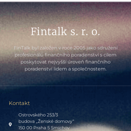
Fintalk s. r. o.
FinTalk byl založen v roce 2005 jako sdružení
profesionálů finančního poradenství s cílem
poskytovat nejvyšší úroveň finančního
poradenství lidem a společnostem.
Kontakt
Ostrovského 253/3
budova „Ženské domovy“
150 00 Praha 5 Smíchov