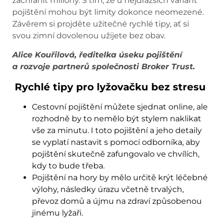
zachránit miliony. S tím, že u nejdražších variant
pojištění mohou být limity dokonce neomezené.
Závěrem si projděte užitečné rychlé tipy, ať si
svou zimní dovolenou užijete bez obav.
Alice Kouřilová, ředitelka úseku pojištění
a rozvoje partnerů společnosti Broker Trust.
Rychlé tipy pro lyžovačku bez stresu
Cestovní pojištění můžete sjednat online, ale
rozhodně by to nemělo být stylem naklikat
vše za minutu. I toto pojištění a jeho detaily
se vyplatí nastavit s pomocí odborníka, aby
pojištění skutečně zafungovalo ve chvílích,
kdy to bude třeba.
Pojištění na hory by mělo určitě krýt léčebné
výlohy, následky úrazu včetně trvalých,
převoz domů a újmu na zdraví způsobenou
jinému lyžaři.