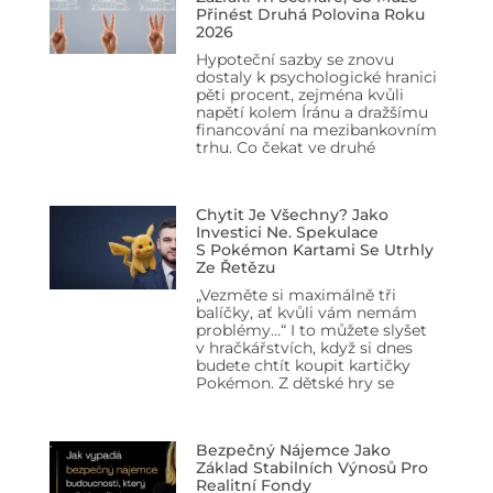
Přinést Druhá Polovina Roku
2026
Hypoteční sazby se znovu
dostaly k psychologické hranici
pěti procent, zejména kvůli
napětí kolem Íránu a dražšímu
financování na mezibankovním
trhu. Co čekat ve druhé
Chytit Je Všechny? Jako
Investici Ne. Spekulace
S Pokémon Kartami Se Utrhly
Ze Řetězu
„Vezměte si maximálně tři
balíčky, ať kvůli vám nemám
problémy…“ I to můžete slyšet
v hračkářstvích, když si dnes
budete chtít koupit kartičky
Pokémon. Z dětské hry se
Bezpečný Nájemce Jako
Základ Stabilních Výnosů Pro
Realitní Fondy