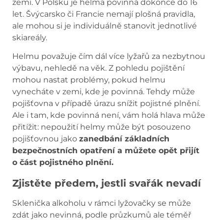
zemí. V Polsku je helma povinná dokonce do 16
let. Švýcarsko či Francie nemají plošná pravidla,
ale mohou si je individuálně stanovit jednotlivé
skiareály.
Helmu považuje čím dál více lyžařů za nezbytnou
výbavu, nehledě na věk. Z pohledu pojištění
mohou nastat problémy, pokud helmu
vynecháte v zemi, kde je povinná. Tehdy může
pojišťovna v případě úrazu snížit pojistné plnění.
Ale i tam, kde povinná není, vám holá hlava může
přitížit: nepoužití helmy může být posouzeno
pojišťovnou jako
zanedbání základních
bezpečnostních opatření a můžete opět přijít
o část pojistného plnění.
Zjistěte předem, jestli svařák nevadí
Sklenička alkoholu v rámci lyžovačky se může
zdát jako nevinná, podle průzkumů ale téměř