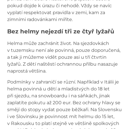
pokud dojde k úrazu či nehodě. Vždy se navíc
vyplatí respektovat pravidla v zemi, kam za
zimními radovánkami míříte.
Bez helmy nejezdí tři ze čtyř lyžařů
Helma může zachránit život. Na sjezdovkách
v tuzemsku není ale povinná, pouze doporučená,
a tak ji můžeme vidět pouze asi u tří čtvrtin
lyžařů. Z dětí naštěstí ochrannou přilbu nasazuje
naprostá většina.
Podmínky v zahraničí se různí. Například v Itálii je
helma povinná u dětí a mladistvých do 18 let
při sjezdu, na snowboardu i na sáňkách, jinak
zaplatíte pokutu až 200 eur. Bez ochrany hlavy se
smějí do stopy vydat pouze běžkaři. Na Slovensku
i ve Slovinsku je povinnost mít helmu do 15 let,
v Rakousku to platí stejně ve většině spolkových