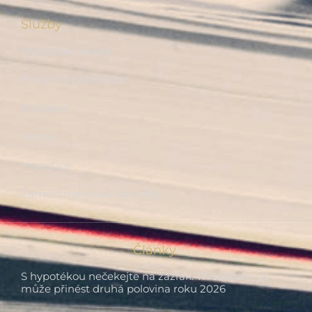
Služby
Hypotéky, úvěry
Finanční plánování
Pojištění
Penze
Investice
Zaměstnanecké benefity
Články
S hypotékou nečekejte na zázrak. Tři scénáře, co
může přinést druhá polovina roku 2026