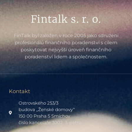
Fintalk s. r. o.
FinTalk byl založen v roce 2005 jako sdružení
profesionálů finančního poradenství s cílem
poskytovat nejvyšší úroveň finančního
poradenství lidem a společnostem.
Kontakt
Ostrovského 253/3
budova „Ženské domovy“
150 00 Praha 5 Smíchov
číslo kanceláře 3002, 3. patro