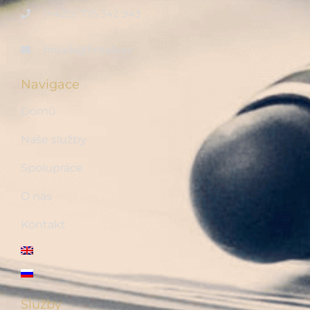
(+420) 775 342 943
fintalk@fintalk.cz
Navigace
Domů
Naše služby
Spolupráce
O nás
Kontakt
Služby