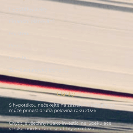
Hypotéky, úvěry
Finanční plánování
Pojištění
Penze
Investice
Zaměstnanecké benefity
Články
S hypotékou nečekejte na zázrak. Tři scénáře, co
může přinést druhá polovina roku 2026
Chytit je všechny? Jako investici ne. Spekulace
s Pokémon kartami se utrhly ze řetězu