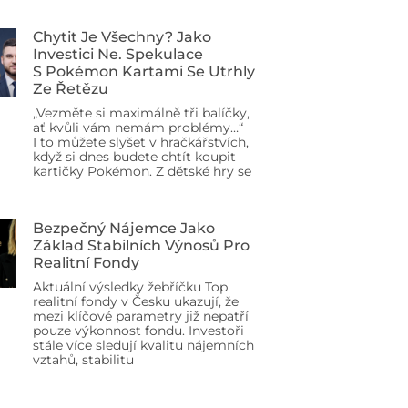
Chytit Je Všechny? Jako
Investici Ne. Spekulace
S Pokémon Kartami Se Utrhly
Ze Řetězu
„Vezměte si maximálně tři balíčky,
ať kvůli vám nemám problémy…“
I to můžete slyšet v hračkářstvích,
když si dnes budete chtít koupit
kartičky Pokémon. Z dětské hry se
Bezpečný Nájemce Jako
Základ Stabilních Výnosů Pro
Realitní Fondy
Aktuální výsledky žebříčku Top
realitní fondy v Česku ukazují, že
mezi klíčové parametry již nepatří
pouze výkonnost fondu. Investoři
stále více sledují kvalitu nájemních
vztahů, stabilitu