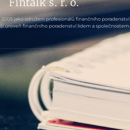
Fintalk s. r. o.
e 2005 jako sdružení profesionálů finančního poradenství
ší úroveň finančního poradenství lidem a společnostem.
Služby
Hypotéky, úvěry
Finanční plánování
Pojištění
Penze
Investice