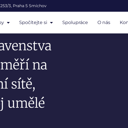
253/3, Praha 5 Smíchov
by
Spočítejte si
Spolupráce
O nás
Kon
tavenstva
aměří na
 sítě,
oj umělé