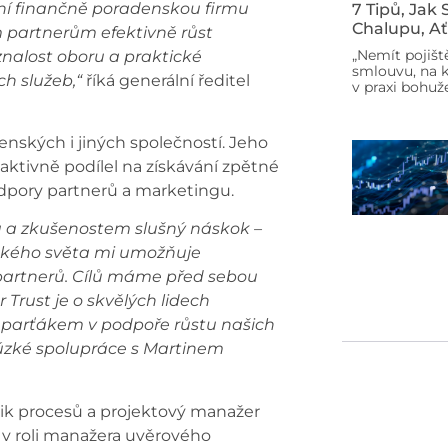
ní finančně poradenskou firmu
7 Tipů, Jak
Chalupu, Ať
 partnerům efektivně růst
„Nemít pojišt
znalost oboru a praktické
smlouvu, na k
ch služeb,“
říká generální ředitel
v praxi bohuže
nských i jiných společností. Jeho
 aktivně podílel na získávání zpětné
dpory partnerů a marketingu.
lu a zkušenostem slušný náskok –
nského světa mi umožňuje
partnerů. Cílů máme před sebou
Trust je o skvělých lidech
 parťákem v podpoře růstu našich
 úzké spolupráce s Martinem
ytik procesů a projektový manažer
 v roli manažera uvěrového