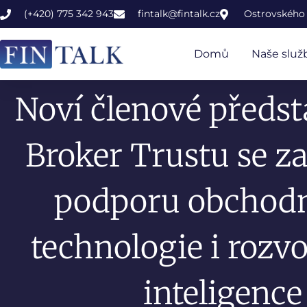
(+420) 775 342 943
fintalk@fintalk.cz
Ostrovského 
Domů
Naše služ
Noví členové předs
Broker Trustu se z
podporu obchodní
technologie i rozv
inteligence