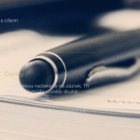
 s cílem
Články
S hypotékou nečekejte na zázrak. Tři
scénáře, co může přinést druhá
polovina roku 2026
Chytit je všechny? Jako investici ne.
Spekulace s Pokémon kartami se
utrhly ze řetězu
Bezpečný nájemce jako základ