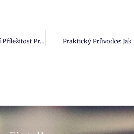
MAGA, Nebo MEGA? Evropské Akcie Nabízejí Příležitost Pro Hodnotové Investory
Praktický Průvodce: Jak 