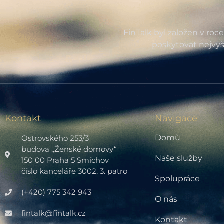
FinTalk byl založen v roc
poskytovat nejvyš
Kontakt
Navigace
Domů
Ostrovského 253/3
budova „Ženské domovy“
Naše služby
150 00 Praha 5 Smíchov
číslo kanceláře 3002, 3. patro
Spolupráce
(+420) 775 342 943
O nás
fintalk@fintalk.cz
Kontakt