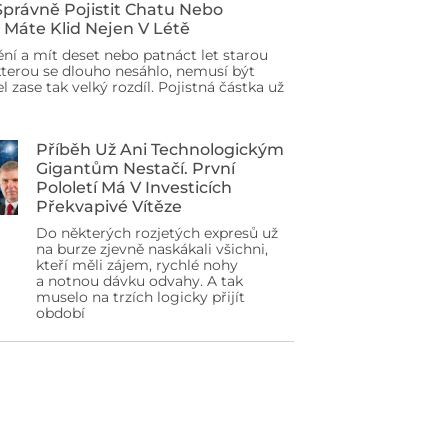
 Správně Pojistit Chatu Nebo
 Máte Klid Nejen V Létě
ění a mít deset nebo patnáct let starou
terou se dlouho nesáhlo, nemusí být
l zase tak velký rozdíl. Pojistná částka už
Příběh Už Ani Technologickým
Gigantům Nestačí. První
Pololetí Má V Investicích
Překvapivé Vítěze
Do některých rozjetých expresů už
na burze zjevně naskákali všichni,
kteří měli zájem, rychlé nohy
a notnou dávku odvahy. A tak
muselo na trzích logicky přijít
období