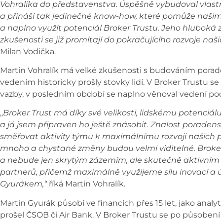
Vohralíka do představenstva. Úspěšně vybudoval vlast
a přináší tak jedinečné know-how, které pomůže našim
a naplno využít potenciál Broker Trustu. Jeho hluboká 
zkušenosti se již promítají do pokračujícího rozvoje naši
Milan Vodička.
Martin Vohralík má velké zkušenosti s budováním porade
vedením historicky prošly stovky lidí. V Broker Trustu se
vazby, v posledním období se naplno věnoval vedení po
„
Broker Trust má díky své velikosti, lidskému potenciá
a já jsem připraven ho ještě znásobit. Znalost porade
směřovat aktivity týmu k maximálnímu rozvoji našich 
mnoho a chystané změny budou velmi viditelné. Broker 
a nebude jen skrytým zázemím, ale skutečně aktivním
partnerů, přičemž maximálně využijeme sílu inovací a
Gyurákem,“
říká Martin Vohralík.
Martin Gyurák působí ve financích přes 15 let, jako anal
prošel ČSOB či Air Bank. V Broker Trustu se po působení