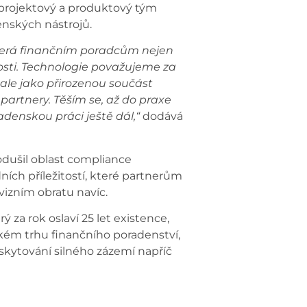
l projektový a produktový tým
nských nástrojů.
která finančním poradcům nejen
nosti. Technologie považujeme za
 ale jako přirozenou součást
 partnery. Těším se, až do praxe
adenskou práci ještě dál,“
dodává
odušil oblast compliance
ích příležitostí, které partnerům
vizním obratu navíc.
 za rok oslaví 25 let existence,
kém trhu finančního poradenství,
skytování silného zázemí napříč