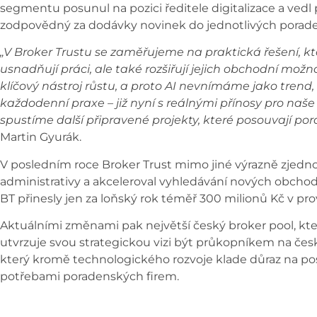
segmentu posunul na pozici ředitele digitalizace a ved
zodpovědný za dodávky novinek do jednotlivých porade
„V Broker Trustu se zaměřujeme na praktická řešení, 
usnadňují práci, ale také rozšiřují jejich obchodní mož
klíčový nástroj růstu, a proto AI nevnímáme jako trend,
každodenní praxe – již nyní s reálnými přínosy pro naše
spustíme další připravené projekty, které posouvají por
Martin Gyurák.
V posledním roce Broker Trust mimo jiné výrazně zjedn
administrativy a akceleroval vyhledávání nových obchodn
BT přinesly jen za loňský rok téměř 300 milionů Kč v pro
Aktuálními změnami pak největší český broker pool, který
utvrzuje svou strategickou vizi být průkopníkem na čes
který kromě technologického rozvoje klade důraz na po
potřebami poradenských firem.