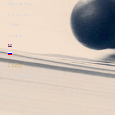
Naše služby
Spolupráce
O nás
Kontakt
Služby
Hypotéky, úvěry
Finanční plánování
Pojištění
Penze