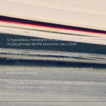
Investice
Zaměstnanecké benefity
Články
S hypotékou nečekejte na zázrak. Tři scénáře, co
může přinést druhá polovina roku 2026
Chytit je všechny? Jako investici ne. Spekulace
s Pokémon kartami se utrhly ze řetězu
Bezpečný nájemce jako základ stabilních výnosů
pro realitní fondy
7 tipů, jak správně pojistit chatu nebo chalupu, ať
máte klid nejen v létě