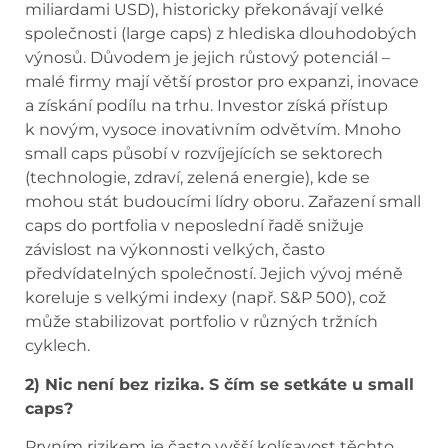
miliardami USD), historicky překonávají velké
společnosti (large caps) z hlediska dlouhodobých
výnosů. Důvodem je jejich růstový potenciál –
malé firmy mají větší prostor pro expanzi, inovace
a získání podílu na trhu. Investor získá přístup
k novým, vysoce inovativním odvětvím. Mnoho
small caps působí v rozvíjejících se sektorech
(technologie, zdraví, zelená energie), kde se
mohou stát budoucími lídry oboru. Zařazení small
caps do portfolia v neposlední řadě snižuje
závislost na výkonnosti velkých, často
předvídatelných společností. Jejich vývoj méně
koreluje s velkými indexy (např. S&P 500), což
může stabilizovat portfolio v různých tržních
cyklech.
2) Nic není bez rizika. S čím se setkáte u small
caps?
Prvním rizikem je často vyšší kolísavost těchto