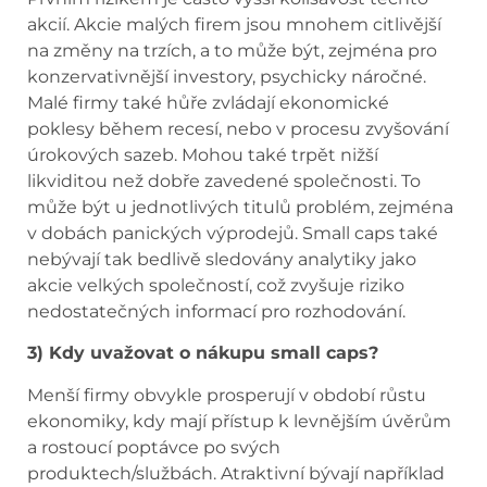
akcií. Akcie malých firem jsou mnohem citlivější
na změny na trzích, a to může být, zejména pro
konzervativnější investory, psychicky náročné.
Malé firmy také hůře zvládají ekonomické
poklesy během recesí, nebo v procesu zvyšování
úrokových sazeb. Mohou také trpět nižší
likviditou než dobře zavedené společnosti. To
může být u jednotlivých titulů problém, zejména
v dobách panických výprodejů. Small caps také
nebývají tak bedlivě sledovány analytiky jako
akcie velkých společností, což zvyšuje riziko
nedostatečných informací pro rozhodování.
3) Kdy uvažovat o nákupu small caps?
Menší firmy obvykle prosperují v období růstu
ekonomiky, kdy mají přístup k levnějším úvěrům
a rostoucí poptávce po svých
produktech/službách. Atraktivní bývají například