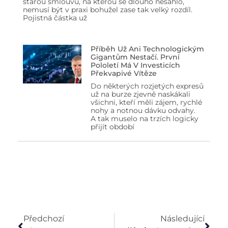
starou smlouvu, na kterou se dlouho nesáhlo,
nemusí být v praxi bohužel zase tak velký rozdíl.
Pojistná částka už
Příběh Už Ani Technologickým
Gigantům Nestačí. První
Pololetí Má V Investicích
Překvapivé Vítěze
Do některých rozjetých expresů
už na burze zjevně naskákali
všichni, kteří měli zájem, rychlé
nohy a notnou dávku odvahy.
A tak muselo na trzích logicky
přijít období
Předchozí
Následující