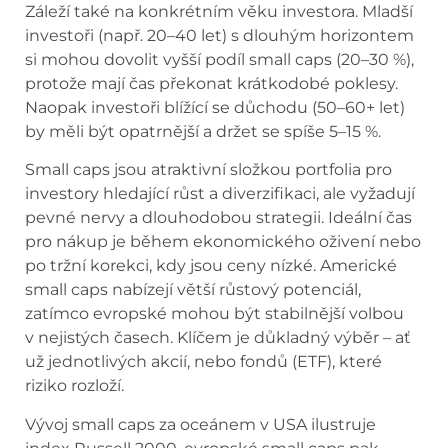
Záleží také na konkrétním věku investora. Mladší
investoři (např. 20–40 let) s dlouhým horizontem
si mohou dovolit vyšší podíl small caps (20–30 %),
protože mají čas překonat krátkodobé poklesy.
Naopak investoři blížící se důchodu (50–60+ let)
by měli být opatrnější a držet se spíše 5–15 %.
Small caps jsou atraktivní složkou portfolia pro
investory hledající růst a diverzifikaci, ale vyžadují
pevné nervy a dlouhodobou strategii. Ideální čas
pro nákup je během ekonomického oživení nebo
po tržní korekci, kdy jsou ceny nízké. Americké
small caps nabízejí větší růstový potenciál,
zatímco evropské mohou být stabilnější volbou
v nejistých časech. Klíčem je důkladný výběr – ať
už jednotlivých akcií, nebo fondů (ETF), které
riziko rozloží.
Vývoj small caps za oceánem v USA ilustruje