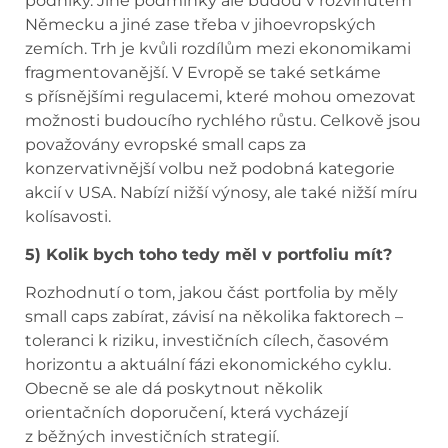
podniky. Jiné podmínky ale budou v rozvinutém
Německu a jiné zase třeba v jihoevropských
zemích. Trh je kvůli rozdílům mezi ekonomikami
fragmentovanější. V Evropě se také setkáme
s přísnějšími regulacemi, které mohou omezovat
možnosti budoucího rychlého růstu. Celkově jsou
považovány evropské small caps za
konzervativnější volbu než podobná kategorie
akcií v USA. Nabízí nižší výnosy, ale také nižší míru
kolísavosti.
5) Kolik bych toho tedy měl v portfoliu mít?
Rozhodnutí o tom, jakou část portfolia by měly
small caps zabírat, závisí na několika faktorech –
toleranci k riziku, investičních cílech, časovém
horizontu a aktuální fázi ekonomického cyklu.
Obecně se ale dá poskytnout několik
orientačních doporučení, která vycházejí
z běžných investičních strategií.