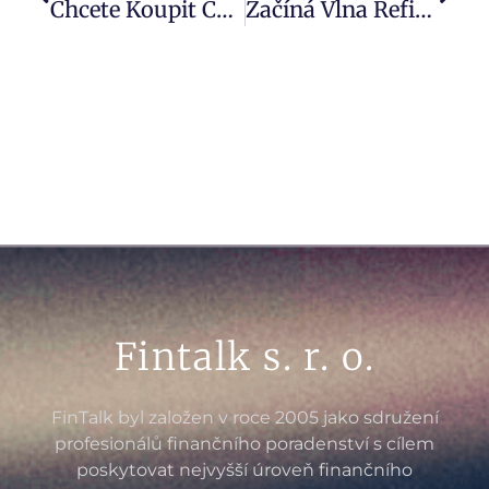
Chcete Koupit Chatu Nebo Chalupu? Na Jaře Nabídka Ožívá A Do Karet Hrají Kupcům I Další Faktory
Začíná Vlna Refixací Koronavirových Hypoték. Co Dělat, Když Banka Nabídne Novou Sazbu?
Fintalk s. r. o.
FinTalk byl založen v roce 2005 jako sdružení
profesionálů finančního poradenství s cílem
poskytovat nejvyšší úroveň finančního