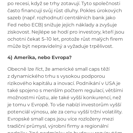
po recesi, když se trhy zotavují. Tyto společnosti
často financují svůj růst dluhy. Pokles úrokových
sazeb (např. rozhodnutí centrálních bank jako
Fed nebo ECB) snižuje jejich náklady a zvyšuje
ziskovost. Nejlépe se hodí pro investory, kteří jsou
ochotni čekat 5–10 let, protože růst malých firem
může být nepravidelný a vyžaduje trpělivost.
4) Amerika, nebo Evropa?
Obecně lze říct, že americké small caps těží
z dynamického trhu s vysokou podporou
rizikového kapitálu a inovací. Podnikání v USA je
také spojeno s menším počtem regulací, většími
možnostmi růstu, ale také vyšší konkurencí, než
je tomu v Evropě. To vše nabízí investorům vyšší
potenciál výnosu, ale za cenu vyšší tržní volatility.
Evropské small caps jsou více rozloženy mezi
tradiční průmysl, výrobní firmy a regionální