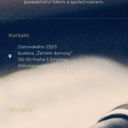
poradenství lidem a společnostem.
Kontakt
Ostrovského 253/3
budova „Ženské domovy“
150 00 Praha 5 Smíchov
číslo kanceláře 3002, 3. patro
(+420) 775 342 943
fintalk@fintalk.cz
Navigace
Domů