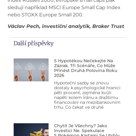
index Russell 2000, evropské small caps pak
sledují například MSCI Europe Small Cap Index
nebo STOXX Europe Small 200.
Václav Pech, investiční analytik, Broker Trust
Další příspěvky
S Hypotékou Nečekejte Na
Zázrak. Tři Scénáře, Co Může
Přinést Druhá Polovina Roku
2026
Hypoteční sazby se znovu
dostaly k psychologické hranici
pěti procent, zejména kvůli
napětí kolem Íránu a dražšímu
financování na mezibankovním
trhu. Co čekat ve druhé
Chytit Je Všechny? Jako
Investici Ne. Spekulace
S Pokémon Kartami Se Utrhly