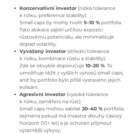
Konzervativní investor
(nízká tolerance
k riziku, preference stability):
Small caps by mohly tvořit
5–10 %
portfolia.
Tato alokace zajistí určitou expozici
růstovému potenciálu, ale minimalizuje
dopad volatility.
Vyvážený investor
(střední tolerance
k riziku, kombinace růstu a stability):
Zde se obvykle doporučuje
10–20 %
. To
umožňuje těžit z vyšších výnosů small caps,
aniž by portfolio bylo příliš vystaveno jejich
kolísání.
Agresivní investor
(vysoká tolerance
k riziku, zaměření na růst):
Small caps mohou zabírat
20–40 %
portfolia,
zejména pokud má investor dlouhý časový
horizont (10+ let) a je ochoten přijmout
výraznější výkyvy.