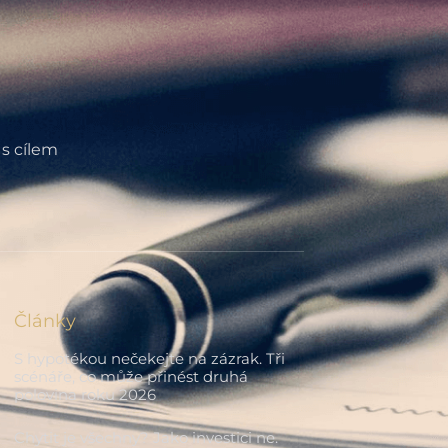
 s cílem
Články
S hypotékou nečekejte na zázrak. Tři
scénáře, co může přinést druhá
polovina roku 2026
Chytit je všechny? Jako investici ne.