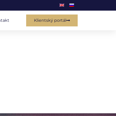
takt
Klientský portál