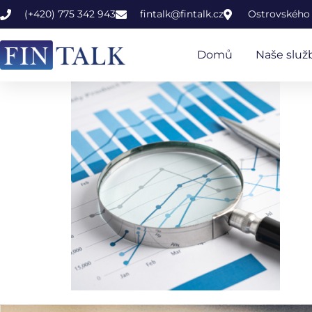
(+420) 775 342 943
fintalk@fintalk.cz
Ostrovského 
Domů
Naše služ