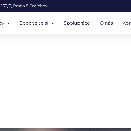
253/3, Praha 5 Smíchov
by
Spočítejte si
Spolupráce
O nás
Kon