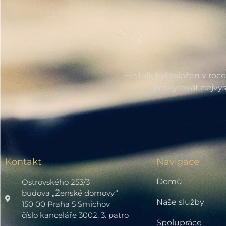
FinTalk byl založen v roc
poskytovat nejvyš
Kontakt
Navigace
Domů
Ostrovského 253/3
budova „Ženské domovy“
Naše služby
150 00 Praha 5 Smíchov
číslo kanceláře 3002, 3. patro
Spolupráce