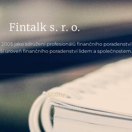
Fintalk s. r. o.
e 2005 jako sdružení profesionálů finančního poradenství
ší úroveň finančního poradenství lidem a společnostem.
Služby
Hypotéky, úvěry
Finanční plánování
Pojištění