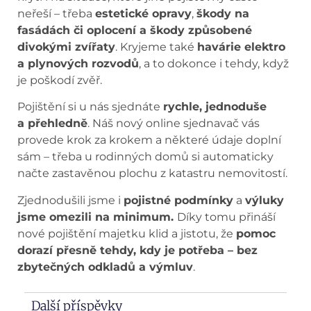
neřeší – třeba
estetické opravy
,
škody na
fasádách či oplocení a škody způsobené
divokými zvířaty
. Kryjeme také
havárie elektro
a plynových rozvodů
, a to dokonce i tehdy, když
je poškodí zvěř.
Pojištění si u nás sjednáte
rychle, jednoduše
a přehledně
. Náš nový online sjednavač vás
provede krok za krokem a některé údaje doplní
sám – třeba u rodinných domů si automaticky
načte zastavěnou plochu z katastru nemovitostí.
Zjednodušili jsme i
pojistné podmínky
a
výluky
jsme omezili na minimum.
Díky tomu přináší
nové pojištění majetku klid a jistotu, že
pomoc
dorazí přesně tehdy, kdy je potřeba – bez
zbytečných odkladů a výmluv
.
Další příspěvky