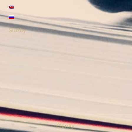
Služby
Hypotéky, úvěry
Finanční plánování
Pojištění
Penze
Investice
Zaměstnanecké benefity
Články