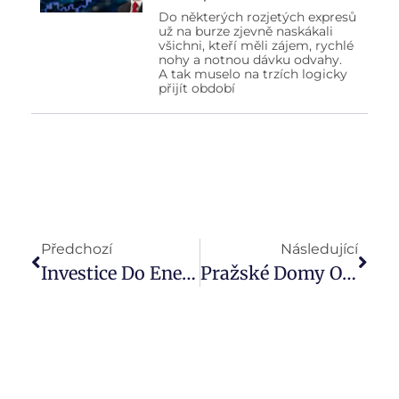
Do některých rozjetých expresů
už na burze zjevně naskákali
všichni, kteří měli zájem, rychlé
nohy a notnou dávku odvahy.
A tak muselo na trzích logicky
přijít období
Předchozí
Následující
Investice Do Energie: Skupina J&T Otevírá Nové Možnosti
Pražské Domy Ožívají: Investice, Co Má Duši