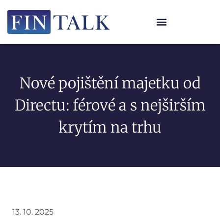
Nové pojištění majetku od
Directu: férové a s nejširším
krytím na trhu
13. 10. 2025