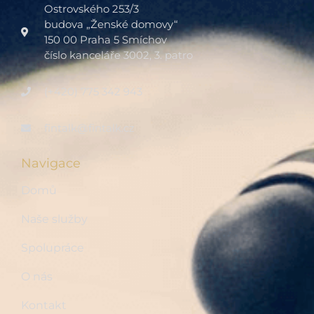
Ostrovského 253/3
budova „Ženské domovy“
150 00 Praha 5 Smíchov
číslo kanceláře 3002, 3. patro
(+420) 775 342 943
fintalk@fintalk.cz
Navigace
Domů
Naše služby
Spolupráce
O nás
Kontakt