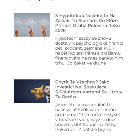
S Hypotékou Nečekejte Na
Zázrak. Tři Scénáře, Co Může
Přinést Druhá Polovina Roku
2026
Hypoteční sazby se znovu
dostaly k psychologické hranici
pěti procent, zejména kvůli
napětí kolem Íránu a dražšímu
financování na mezibankovním
trhu. Co čekat ve druhé
Chytit Je Všechny? Jako
Investici Ne. Spekulace
S Pokémon Kartami Se Utrhly
Ze Řetězu
„Vezměte si maximálně tři
balíčky, ať kvůli vám nemám
problémy…“ I to můžete slyšet
v hračkářstvích, když si dnes
budete chtít koupit kartičky
Pokémon. Z dětské hry se