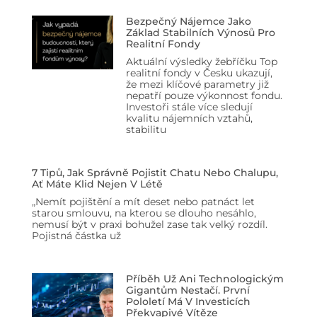
Bezpečný Nájemce Jako
Základ Stabilních Výnosů Pro
Realitní Fondy
Aktuální výsledky žebříčku Top
realitní fondy v Česku ukazují,
že mezi klíčové parametry již
nepatří pouze výkonnost fondu.
Investoři stále více sledují
kvalitu nájemních vztahů,
stabilitu
7 Tipů, Jak Správně Pojistit Chatu Nebo Chalupu,
Ať Máte Klid Nejen V Létě
„Nemít pojištění a mít deset nebo patnáct let
starou smlouvu, na kterou se dlouho nesáhlo,
nemusí být v praxi bohužel zase tak velký rozdíl.
Pojistná částka už
Příběh Už Ani Technologickým
Gigantům Nestačí. První
Pololetí Má V Investicích
Překvapivé Vítěze