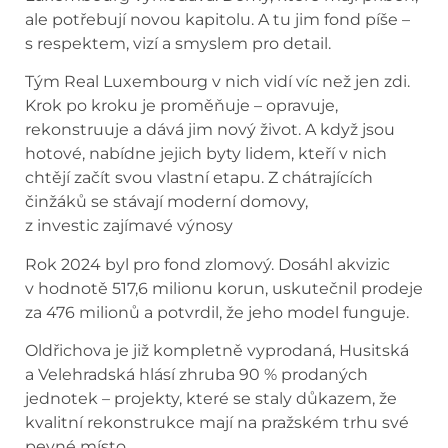
ale potřebují novou kapitolu. A tu jim fond píše –
s respektem, vizí a smyslem pro detail.
Tým Real Luxembourg v nich vidí víc než jen zdi.
Krok po kroku je proměňuje – opravuje,
rekonstruuje a dává jim nový život. A když jsou
hotové, nabídne jejich byty lidem, kteří v nich
chtějí začít svou vlastní etapu. Z chátrajících
činžáků se stávají moderní domovy,
z investic zajímavé výnosy
Rok 2024 byl pro fond zlomový. Dosáhl akvizic
v hodnotě 517,6 milionu korun, uskutečnil prodeje
za 476 milionů a potvrdil, že jeho model funguje.
Oldřichova je již kompletně vyprodaná, Husitská
a Velehradská hlásí zhruba 90 % prodaných
jednotek – projekty, které se staly důkazem, že
kvalitní rekonstrukce mají na pražském trhu své
pevné místo.