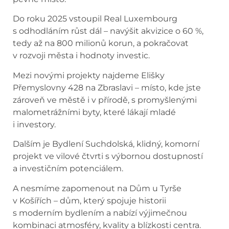
Do roku 2025 vstoupil Real Luxembourg
s odhodláním růst dál – navýšit akvizice o 60 %,
tedy až na 800 milionů korun, a pokračovat
v rozvoji města i hodnoty investic.
Mezi novými projekty najdeme Elišky
Přemyslovny 428 na Zbraslavi – místo, kde jste
zároveň ve městě i v přírodě, s promyšlenými
malometrážními byty, které lákají mladé
i investory.
Dalším je Bydlení Suchdolská, klidný, komorní
projekt ve vilové čtvrti s výbornou dostupností
a investičním potenciálem.
A nesmíme zapomenout na Dům u Tyrše
v Košířích – dům, který spojuje historii
s moderním bydlením a nabízí výjimečnou
kombinaci atmosféry, kvality a blízkosti centra.