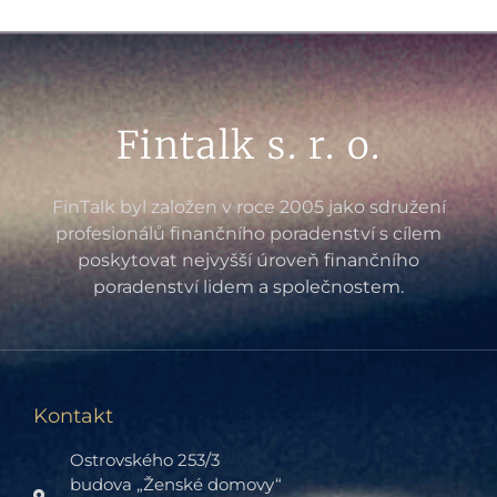
Fintalk s. r. o.
FinTalk byl založen v roce 2005 jako sdružení
profesionálů finančního poradenství s cílem
poskytovat nejvyšší úroveň finančního
poradenství lidem a společnostem.
Kontakt
Ostrovského 253/3
budova „Ženské domovy“