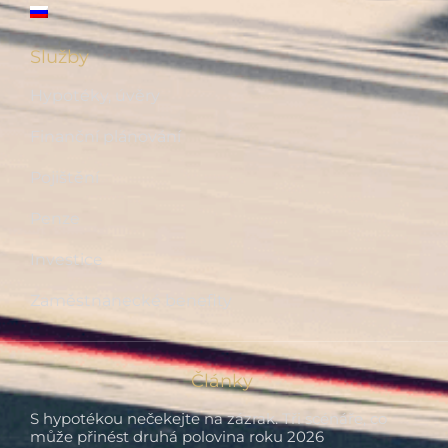
Služby
Hypotéky, úvěry
Finanční plánování
Pojištění
Penze
Investice
Zaměstnanecké benefity
Články
S hypotékou nečekejte na zázrak. Tři scénáře, co
může přinést druhá polovina roku 2026