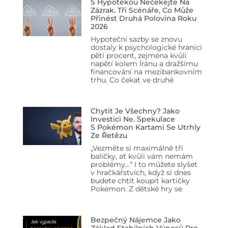
S Hypotékou Nečekejte Na
Zázrak. Tři Scénáře, Co Může
Přinést Druhá Polovina Roku
2026
Hypoteční sazby se znovu
dostaly k psychologické hranici
pěti procent, zejména kvůli
napětí kolem Íránu a dražšímu
financování na mezibankovním
trhu. Co čekat ve druhé
Chytit Je Všechny? Jako
Investici Ne. Spekulace
S Pokémon Kartami Se Utrhly
Ze Řetězu
„Vezměte si maximálně tři
balíčky, ať kvůli vám nemám
problémy…“ I to můžete slyšet
v hračkářstvích, když si dnes
budete chtít koupit kartičky
Pokémon. Z dětské hry se
Bezpečný Nájemce Jako
Základ Stabilních Výnosů Pro