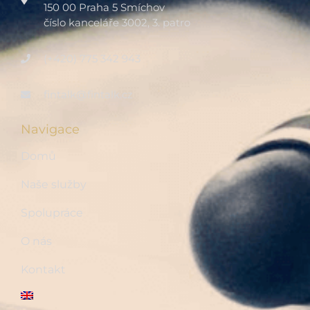
150 00 Praha 5 Smíchov
číslo kanceláře 3002, 3. patro
(+420) 775 342 943
fintalk@fintalk.cz
Navigace
Domů
Naše služby
Spolupráce
O nás
Kontakt