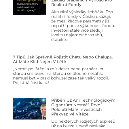
Realitní Fondy
Aktuální výsledky žebříčku Top
realitní fondy v Česku ukazují,
že mezi klíčové parametry již
nepatří pouze výkonnost fondu.
Investoři stále více sledují
kvalitu nájemních vztahů,
stabilitu
7 Tipů, Jak Správně Pojistit Chatu Nebo Chalupu,
Ať Máte Klid Nejen V Létě
„Nemít pojištění a mít deset nebo patnáct let
starou smlouvu, na kterou se dlouho nesáhlo,
nemusí být v praxi bohužel zase tak velký rozdíl.
Pojistná částka už
Příběh Už Ani Technologickým
Gigantům Nestačí. První
Pololetí Má V Investicích
Překvapivé Vítěze
Do některých rozjetých expresů
už na burze zjevně naskákali