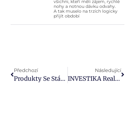
všichni, kteří měli zájem, rychlé
nohy a notnou dávku odvahy.
A tak muselo na trzích logicky
přijít období
Předchozí
Následující
Produkty Se Státní Podporou A Úsporou Na Daních
INVESTIKA Realitní Fond Slaví 10 Let Na Trhu