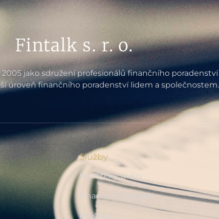
Fintalk s. r. o.
e 2005 jako sdružení profesionálů finančního poradenství
ší úroveň finančního poradenství lidem a společnostem.
Služby
Hypotéky, úvěry
Finanční plánování
Pojištění