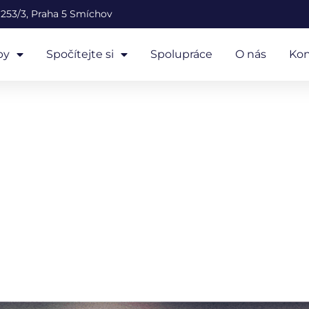
253/3, Praha 5 Smíchov
by
Spočítejte si
Spolupráce
O nás
Kon