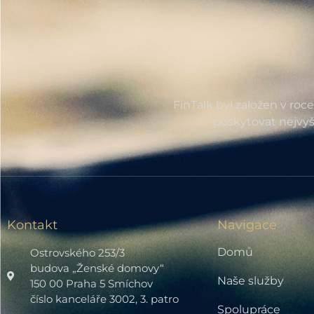
FinTalk byl založen v roc
poskytovat nejvyš
Kontakt
Navigace
Domů
Ostrovského 253/3
budova „Ženské domovy“
Naše služby
150 00 Praha 5 Smíchov
číslo kanceláře 3002, 3. patro
Spolupráce