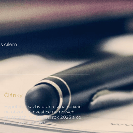
 s cílem
Články
Hypoteční sazby u dna, vlna refixací
na obzoru a investice na nových
rekordech. Co přinesl rok 2025 a co
čekat v roce 2026?