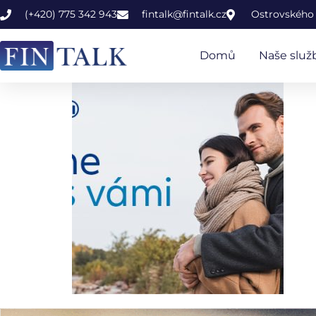
(+420) 775 342 943
fintalk@fintalk.cz
Ostrovského 
Domů
Naše služ