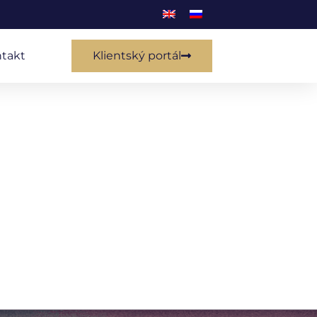
takt
Klientský portál