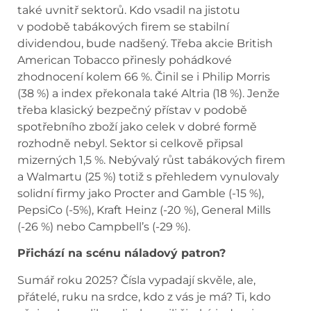
také uvnitř sektorů. Kdo vsadil na jistotu
v podobě tabákových firem se stabilní
dividendou, bude nadšený. Třeba akcie British
American Tobacco přinesly pohádkové
zhodnocení kolem 66 %. Činil se i Philip Morris
(38 %) a index překonala také Altria (18 %). Jenže
třeba klasický bezpečný přístav v podobě
spotřebního zboží jako celek v dobré formě
rozhodně nebyl. Sektor si celkově připsal
mizerných 1,5 %. Nebývalý růst tabákových firem
a Walmartu (25 %) totiž s přehledem vynulovaly
solidní firmy jako Procter and Gamble (-15 %),
PepsiCo (-5%), Kraft Heinz (-20 %), General Mills
(-26 %) nebo Campbell’s (-29 %).
Přichází na scénu náladový patron?
Sumář roku 2025? Čísla vypadají skvěle, ale,
přátelé, ruku na srdce, kdo z vás je má? Ti, kdo