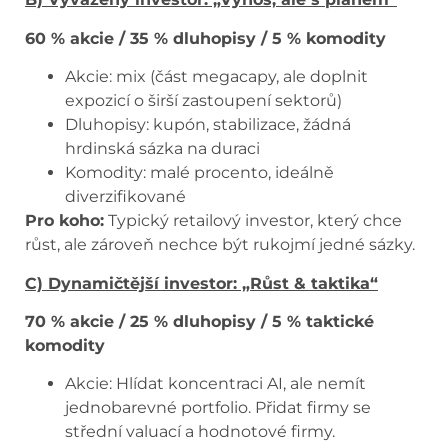
60 % akcie / 35 % dluhopisy / 5 % komodity
Akcie: mix (část megacapy, ale doplnit
expozicí o širší zastoupení sektorů)
Dluhopisy: kupón, stabilizace, žádná
hrdinská sázka na duraci
Komodity: malé procento, ideálně
diverzifikované
Pro koho:
Typický retailový investor, který chce
růst, ale zároveň nechce být rukojmí jedné sázky.
C) Dynamičtější investor: „Růst & taktika“
70 % akcie / 25 % dluhopisy / 5 % taktické
komodity
Akcie: Hlídat koncentraci AI, ale nemít
jednobarevné portfolio. Přidat firmy se
střední valuací a hodnotové firmy.