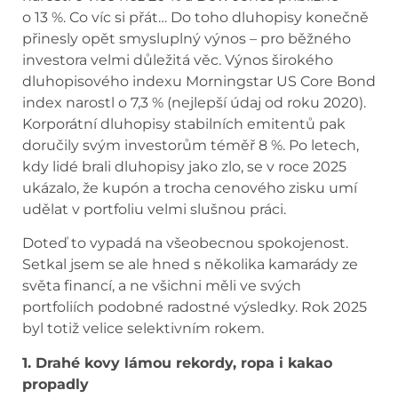
o 13 %. Co víc si přát… Do toho dluhopisy konečně
přinesly opět smysluplný výnos – pro běžného
investora velmi důležitá věc. Výnos širokého
dluhopisového indexu Morningstar US Core Bond
index narostl o 7,3 % (nejlepší údaj od roku 2020).
Korporátní dluhopisy stabilních emitentů pak
doručily svým investorům téměř 8 %. Po letech,
kdy lidé brali dluhopisy jako zlo, se v roce 2025
ukázalo, že kupón a trocha cenového zisku umí
udělat v portfoliu velmi slušnou práci.
Doteď to vypadá na všeobecnou spokojenost.
Setkal jsem se ale hned s několika kamarády ze
světa financí, a ne všichni měli ve svých
portfoliích podobné radostné výsledky. Rok 2025
byl totiž velice selektivním rokem.
1. Drahé kovy lámou rekordy, ropa i kakao
propadly