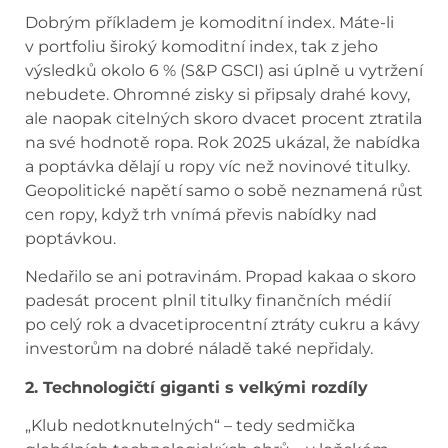
Dobrým příkladem je komoditní index. Máte-li
v portfoliu široký komoditní index, tak z jeho
výsledků okolo 6 % (S&P GSCI) asi úplně u vytržení
nebudete. Ohromné zisky si připsaly drahé kovy,
ale naopak citelných skoro dvacet procent ztratila
na své hodnotě ropa. Rok 2025 ukázal, že nabídka
a poptávka dělají u ropy víc než novinové titulky.
Geopolitické napětí samo o sobě neznamená růst
cen ropy, když trh vnímá převis nabídky nad
poptávkou.
Nedařilo se ani potravinám. Propad kakaa o skoro
padesát procent plnil titulky finančních médií
po celý rok a dvacetiprocentní ztráty cukru a kávy
investorům na dobré náladě také nepřidaly.
2. Technologičtí giganti s velkými rozdíly
„Klub nedotknutelných“ – tedy sedmička