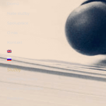
Domů
Naše služby
Spolupráce
O nás
Kontakt
Služby
Hypotéky, úvěry
Finanční plánování
Pojištění