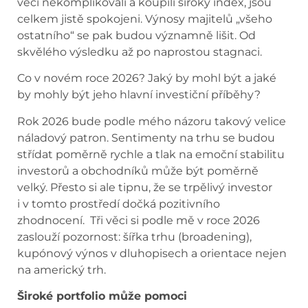
věci nekomplikovali a koupili široký index, jsou
celkem jistě spokojeni. Výnosy majitelů „všeho
ostatního“ se pak budou významně lišit. Od
skvělého výsledku až po naprostou stagnaci.
Co v novém roce 2026? Jaký by mohl být a jaké
by mohly být jeho hlavní investiční příběhy?
Rok 2026 bude podle mého názoru takový velice
náladový patron. Sentimenty na trhu se budou
střídat poměrně rychle a tlak na emoční stabilitu
investorů a obchodníků může být poměrně
velký. Přesto si ale tipnu, že se trpělivý investor
i v tomto prostředí dočká pozitivního
zhodnocení. Tři věci si podle mě v roce 2026
zaslouží pozornost: šířka trhu (broadening),
kupónový výnos v dluhopisech a orientace nejen
na americký trh.
Široké portfolio může pomoci