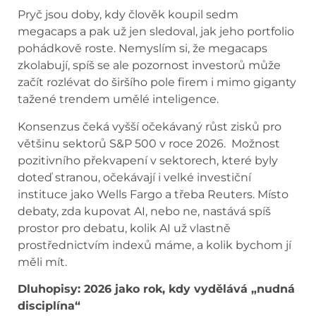
Pryč jsou doby, kdy člověk koupil sedm
megacaps a pak už jen sledoval, jak jeho portfolio
pohádkově roste. Nemyslím si, že megacaps
zkolabují, spíš se ale pozornost investorů může
začít rozlévat do širšího pole firem i mimo giganty
tažené trendem umělé inteligence.
Konsenzus čeká vyšší očekávaný růst zisků pro
většinu sektorů S&P 500 v roce 2026. Možnost
pozitivního překvapení v sektorech, které byly
doteď stranou, očekávají i velké investiční
instituce jako Wells Fargo a třeba Reuters. Místo
debaty, zda kupovat AI, nebo ne, nastává spíš
prostor pro debatu, kolik AI už vlastně
prostřednictvím indexů máme, a kolik bychom jí
měli mít.
Dluhopisy: 2026 jako rok, kdy vydělává „nudná
disciplína“