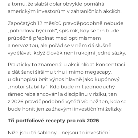
a tomu, že slabší dolar obvykle pomáhá
americkým investorům v zahraničních akciích.
Započatých 12 měsíců pravděpodobně nebude
„pohodový býčí rok“, spíš rok, kdy se trh bude
průběžně přepínat mezi optimismem
a nervozitou, ale pořád se v něm dá slušně
vydělávat, když člověk není rukojmí jedné sázky.
Prakticky to znamená: u akcií hlídat koncentraci
a dát šanci širšímu trhu i mimo megacapy,
u dluhopisů brát výnos hlavně jako kupónový
„motor stability“. Kdo bude mít jednoduchý
rámec rebalancování a disciplínu v riziku, ten
z 2026 pravděpodobně vytěží víc než ten, kdo se
bude honit jen za žhavými investičními želízky.
Tři portfoliové recepty pro rok 2026
Níže jsou tři šablony – nejsou to investiční