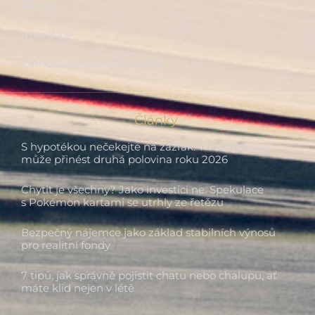
Penze
Investice
Zaměstnanecké benefity
Články
S hypotékou nečekejte na zázrak. Tři scénáře, co
může přinést druhá polovina roku 2026
Chytit je všechny? Jako investici ne. Spekulace
s Pokémon kartami se utrhly ze řetězu
Bezpečný nájemce jako základ stabilních výnosů
pro realitní fondy
7 tipů, jak správně pojistit chatu nebo chalupu, ať
máte klid nejen v létě