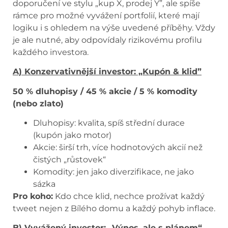
doporučení ve stylu „kup X, prodej Y”, ale spíše
rámce pro možné vyvážení portfolií, které mají
logiku i s ohledem na výše uvedené příběhy. Vždy
je ale nutné, aby odpovídaly rizikovému profilu
každého investora.
A) Konzervativnější investor: „Kupón & klid”
50 % dluhopisy / 45 % akcie / 5 % komodity
(nebo zlato)
Dluhopisy: kvalita, spíš střední durace
(kupón jako motor)
Akcie: širší trh, více hodnotových akcií než
čistých „růstovek“
Komodity: jen jako diverzifikace, ne jako
sázka
Pro koho:
Kdo chce klid, nechce prožívat každý
tweet nejen z Bílého domu a každý pohyb inflace.
B) Vyvážený investor: „Výnos, ale s plánem“