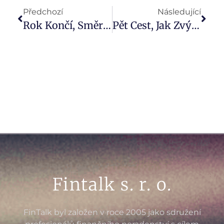
Předchozí
Následující
Rok Končí, Směr Vzhůru Zůstává. Krásné Vánoce!
Pět Cest, Jak Zvýšit Šanci Na Hypotéku I V Době Drahého Bydlení
Fintalk s. r. o.
FinTalk byl založen v roce 2005 jako sdružení