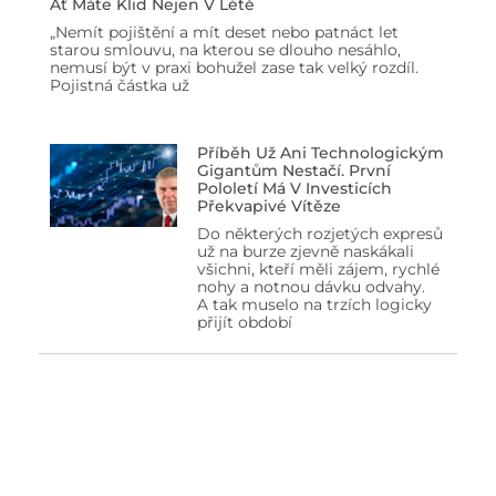
Ať Máte Klid Nejen V Létě
„Nemít pojištění a mít deset nebo patnáct let
starou smlouvu, na kterou se dlouho nesáhlo,
nemusí být v praxi bohužel zase tak velký rozdíl.
Pojistná částka už
Příběh Už Ani Technologickým
Gigantům Nestačí. První
Pololetí Má V Investicích
Překvapivé Vítěze
Do některých rozjetých expresů
už na burze zjevně naskákali
všichni, kteří měli zájem, rychlé
nohy a notnou dávku odvahy.
A tak muselo na trzích logicky
přijít období