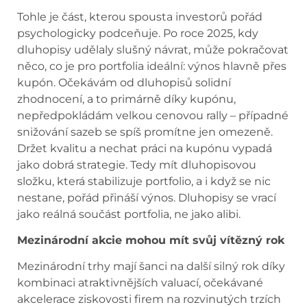
Tohle je část, kterou spousta investorů pořád
psychologicky podceňuje. Po roce 2025, kdy
dluhopisy udělaly slušný návrat, může pokračovat
něco, co je pro portfolia ideální: výnos hlavně přes
kupón. Očekávám od dluhopisů solidní
zhodnocení, a to primárně díky kupónu,
nepředpokládám velkou cenovou rally – případné
snižování sazeb se spíš promítne jen omezeně.
Držet kvalitu a nechat práci na kupónu vypadá
jako dobrá strategie. Tedy mít dluhopisovou
složku, která stabilizuje portfolio, a i když se nic
nestane, pořád přináší výnos. Dluhopisy se vrací
jako reálná součást portfolia, ne jako alibi.
Mezinárodní akcie mohou mít svůj vítězný rok
Mezinárodní trhy mají šanci na další silný rok díky
kombinaci atraktivnějších valuací, očekávané
akcelerace ziskovosti firem na rozvinutých trzích