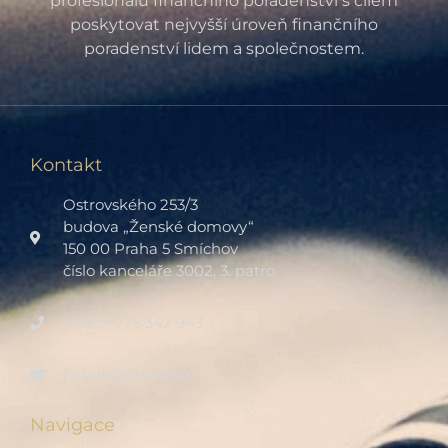
profesionálů finančního poradenství s cílem
poskytovat nejvyšší úroveň finančního
poradenství lidem a společnostem.
Kontakt
Ostrovského 253/3
budova „Ženské domovy“
150 00 Praha 5 Smíchov
číslo kanceláře 3002, 3. patro
(+420) 775 342 943
fintalk@fintalk.cz
Navigace