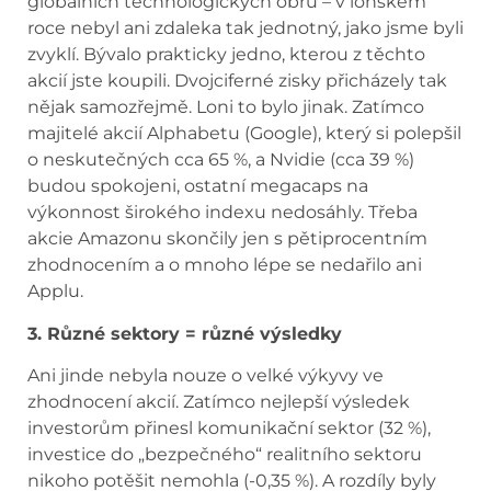
globálních technologických obrů – v loňském
roce nebyl ani zdaleka tak jednotný, jako jsme byli
zvyklí. Bývalo prakticky jedno, kterou z těchto
akcií jste koupili. Dvojciferné zisky přicházely tak
nějak samozřejmě. Loni to bylo jinak. Zatímco
majitelé akcií Alphabetu (Google), který si polepšil
o neskutečných cca 65 %, a Nvidie (cca 39 %)
budou spokojeni, ostatní megacaps na
výkonnost širokého indexu nedosáhly. Třeba
akcie Amazonu skončily jen s pětiprocentním
zhodnocením a o mnoho lépe se nedařilo ani
Applu.
3. Různé sektory = různé výsledky
Ani jinde nebyla nouze o velké výkyvy ve
zhodnocení akcií. Zatímco nejlepší výsledek
investorům přinesl komunikační sektor (32 %),
investice do „bezpečného“ realitního sektoru
nikoho potěšit nemohla (-0,35 %). A rozdíly byly