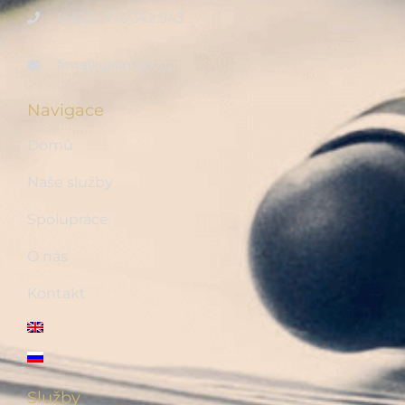
(+420) 775 342 943
fintalk@fintalk.cz
Navigace
Domů
Naše služby
Spolupráce
O nás
Kontakt
Služby