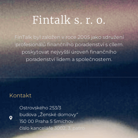
Fintalk s. r. o.
FinTalk byl založen v roce 2005 jako sdružení
profesionálů finančního poradenství s cílem
poskytovat nejvyšší úroveň finančního
poradenství lidem a společnostem.
Kontakt
Ostrovského 253/3
budova „Ženské domovy“
150 00 Praha 5 Smíchov
číslo kanceláře 3002, 3. patro