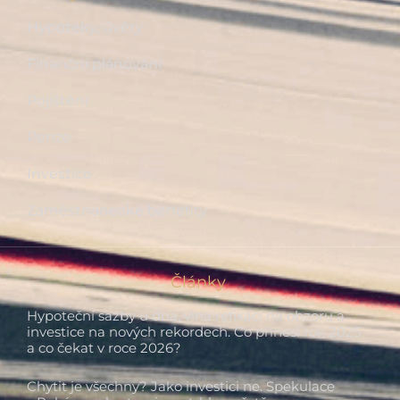
Hypotéky, úvěry
Finanční plánování
Pojištění
Penze
Investice
Zaměstnanecké benefity
Články
Hypoteční sazby u dna, vlna refixací na obzoru a
investice na nových rekordech. Co přinesl rok 2025
a co čekat v roce 2026?
Chytit je všechny? Jako investici ne. Spekulace