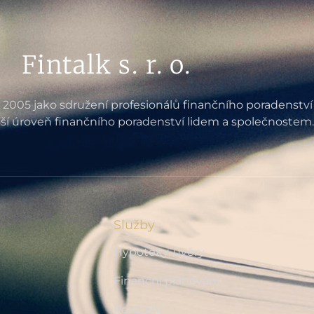
Fintalk s. r. o.
e 2005 jako sdružení profesionálů finančního poradenství
ší úroveň finančního poradenství lidem a společnostem.
Služby
Hypotéky, úvěry
Finanční plánování
Pojištění