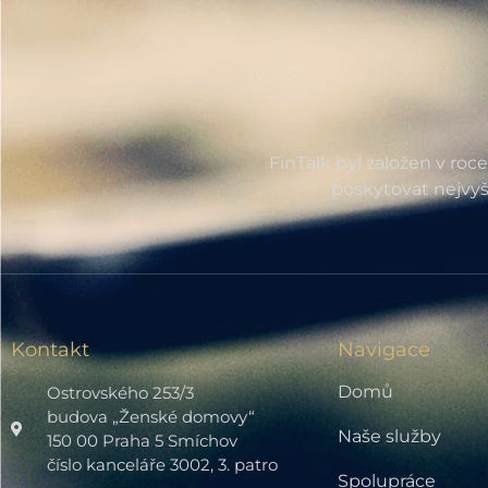
FinTalk byl založen v roc
poskytovat nejvyš
Kontakt
Navigace
Domů
Ostrovského 253/3
budova „Ženské domovy“
Naše služby
150 00 Praha 5 Smíchov
číslo kanceláře 3002, 3. patro
Spolupráce