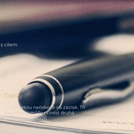
 s cílem
Články
S hypotékou nečekejte na zázrak. Tři
scénáře, co může přinést druhá
polovina roku 2026
Chytit je všechny? Jako investici ne.