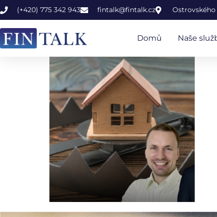
(+420) 775 342 943
fintalk@fintalk.cz
Ostrovského 
Domů
Naše služ