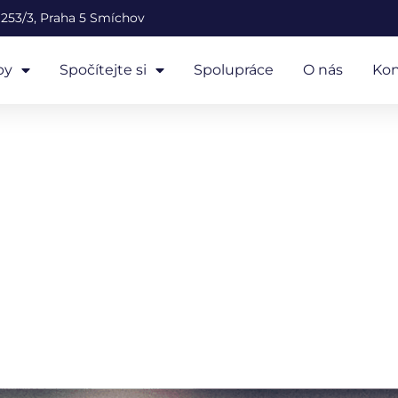
253/3, Praha 5 Smíchov
by
Spočítejte si
Spolupráce
O nás
Kon