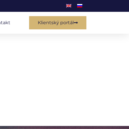
takt
Klientský portál