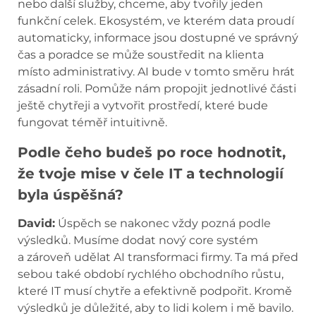
nebo další služby, chceme, aby tvořily jeden
funkční celek. Ekosystém, ve kterém data proudí
automaticky, informace jsou dostupné ve správný
čas a poradce se může soustředit na klienta
místo administrativy. AI bude v tomto směru hrát
zásadní roli. Pomůže nám propojit jednotlivé části
ještě chytřeji a vytvořit prostředí, které bude
fungovat téměř intuitivně.
Podle čeho budeš po roce hodnotit,
že tvoje mise v čele IT a technologií
byla úspěšná?
David:
Úspěch se nakonec vždy pozná podle
výsledků. Musíme dodat nový core systém
a zároveň udělat AI transformaci firmy. Ta má před
sebou také období rychlého obchodního růstu,
které IT musí chytře a efektivně podpořit. Kromě
výsledků je důležité, aby to lidi kolem i mě bavilo.