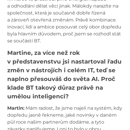
a odhodlání dělat věci jinak. Málokdy narazíte na
společnost, která je současně dobře řízená
a zároveň otevřená změnám. Právě kombinace
inovací, lidí a ambice posouvat celý obor dopředu
byla hlavním důvodem, proč jsem se rozhodl stát
se součástí BT.
Martine, za více než rok
v představenstvu jsi nastartoval řadu
změn v nástrojích i celém IT, teď se
naplno přesouváš do světa AI. Proč
klade BT takový důraz právě na
umělou inteligenci?
Martin:
Mám radost, že jsme najeli na systém, kdy
dopředu jasně řekneme, jaké novinky v daném
půl roce našim partnerům dodáme, a tyto
závazky naplňujeme. Loni to bylo v obou