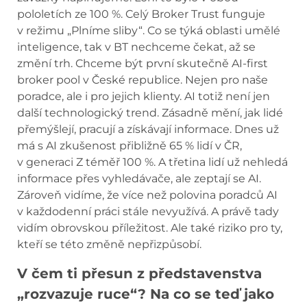
pololetích ze 100 %. Celý Broker Trust funguje
v režimu „Plníme sliby“. Co se týká oblasti umělé
inteligence, tak v BT nechceme čekat, až se
změní trh. Chceme být první skutečně AI-first
broker pool v České republice. Nejen pro naše
poradce, ale i pro jejich klienty. AI totiž není jen
další technologický trend. Zásadně mění, jak lidé
přemýšlejí, pracují a získávají informace. Dnes už
má s AI zkušenost přibližně 65 % lidí v ČR,
v generaci Z téměř 100 %. A třetina lidí už nehledá
informace přes vyhledávače, ale zeptají se AI.
Zároveň vidíme, že více než polovina poradců AI
v každodenní práci stále nevyužívá. A právě tady
vidím obrovskou příležitost. Ale také riziko pro ty,
kteří se této změně nepřizpůsobí.
V čem ti přesun z představenstva
„rozvazuje ruce“? Na co se teď jako