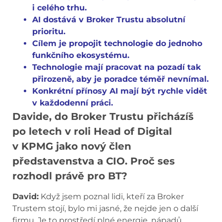
i celého trhu.
AI dostává v Broker Trustu absolutní
prioritu.
Cílem je propojit technologie do jednoho
funkčního ekosystému.
Technologie mají pracovat na pozadí tak
přirozeně, aby je poradce téměř nevnímal.
Konkrétní přínosy AI mají být rychle vidět
v každodenní práci.
Davide, do Broker Trustu přicházíš
po letech v roli Head of Digital
v KPMG jako nový člen
představenstva a CIO. Proč ses
rozhodl právě pro BT?
David:
Když jsem poznal lidi, kteří za Broker
Trustem stojí, bylo mi jasné, že nejde jen o další
firmu. Je to prostředí plné energie, nápadů