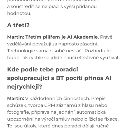
a soustředit se na práci s vyšší přidanou
hodnotou.
A třetí?
Martin:
Třetím pilířem je AI Akademie
.
Právě
vzdělávání považuji za naprosto zásadní.
Technologie sama o sobě nestačí. Rozhodující
bude, jak rychle se ji lidé naučí efektivně využívat.
Kde podle tebe poradci
spolupracující s BT pocítí přínos AI
nejrychleji?
Martin:
V každodenních činnostech. Přepis
schůzek, tvorba CRM záznamů z hlasu nebo
fotografie, příprava na jednání, automatická
upozornění na výročí smluv nebo blížící se fixace.
To jsou úkoly, které dnes poradci dělají ručně