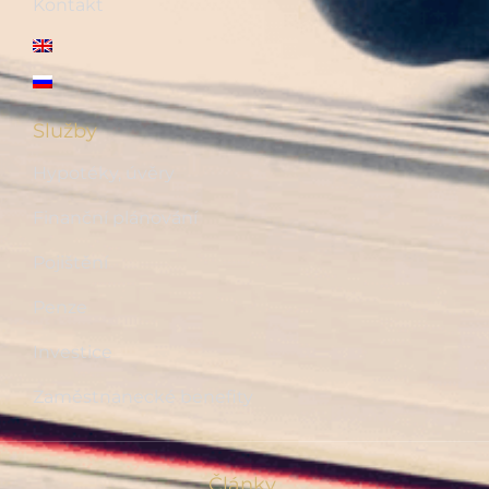
Kontakt
Služby
Hypotéky, úvěry
Finanční plánování
Pojištění
Penze
Investice
Zaměstnanecké benefity
Články