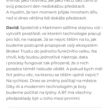
vnímat jako novinku, ale jako něco, bez čeho si
svůj pracovní den nedokážou představit.
A myslím, že ten moment přijde mnohem dřív,
než si dnes většina lidí dokáže představit.
David:
Společně s Martinem sdílíme stejnou vizi –
vytvořit prostředí, ve kterém technologie pracují
pro lidi, ne naopak. Já se nejvíc těším na to, jak
budeme postupně propojovat celý ekosystém
Broker Trustu do jednoho funkčního celku. Na
chvíli, kdy budou jednotlivé nástroje, data
i procesy fungovat tak přirozeně, že o nich
poradce téměř nebude vědět. A pokud bych měl
říct jednu věc, na kterou se těším úplně nejvíc?
Na rychlost. Dnes se změny počítají na měsíce.
Díky AI a moderním technologiím je brzy
budeme počítat na týdny. A BT má všechny
předpoklady být u toho mezi prvními.