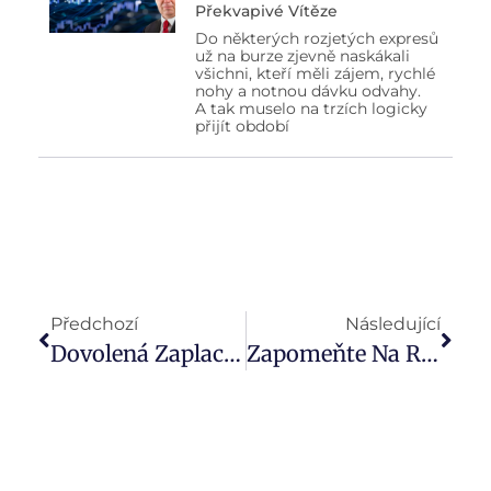
Překvapivé Vítěze
Do některých rozjetých expresů
už na burze zjevně naskákali
všichni, kteří měli zájem, rychlé
nohy a notnou dávku odvahy.
A tak muselo na trzích logicky
přijít období
Předchozí
Následující
Dovolená Zaplacená, Odjezd Zrušený. Kdy Pomůže Pojištění Storna?
Zapomeňte Na Reklamy A Známá Loga: Martin Blecha Z Colonnade Radí, Podle Čeho Vybrat Cestovní Pojištění