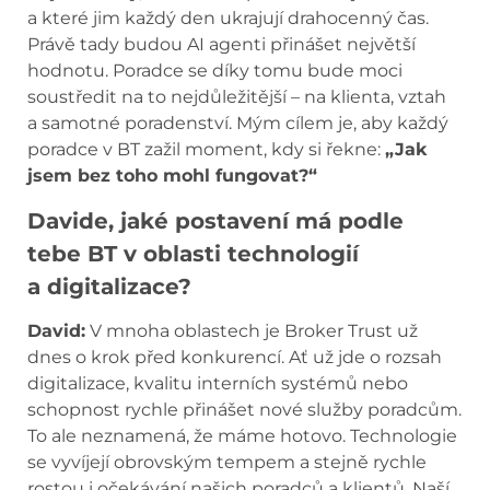
a které jim každý den ukrajují drahocenný čas.
Právě tady budou AI agenti přinášet největší
hodnotu. Poradce se díky tomu bude moci
soustředit na to nejdůležitější – na klienta, vztah
a samotné poradenství. Mým cílem je, aby každý
poradce v BT zažil moment, kdy si řekne:
„Jak
jsem bez toho mohl fungovat?“
Davide,
jaké postavení má podle
tebe BT v oblasti technologií
a digitalizace?
David:
V mnoha oblastech je Broker Trust už
dnes o krok před konkurencí. Ať už jde o rozsah
digitalizace, kvalitu interních systémů nebo
schopnost rychle přinášet nové služby poradcům.
To ale neznamená, že máme hotovo. Technologie
se vyvíjejí obrovským tempem a stejně rychle
rostou i očekávání našich poradců a klientů. Naší