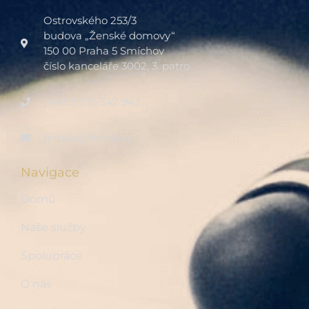
Ostrovského 253/3
budova „Ženské domovy“
150 00 Praha 5 Smíchov
číslo kanceláře 3002, 3. patro
(+420) 775 342 943
fintalk@fintalk.cz
Navigace
Domů
Naše služby
Spolupráce
O nás