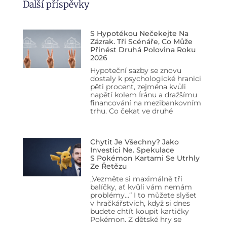
Další příspěvky
S Hypotékou Nečekejte Na
Zázrak. Tři Scénáře, Co Může
Přinést Druhá Polovina Roku
2026
Hypoteční sazby se znovu
dostaly k psychologické hranici
pěti procent, zejména kvůli
napětí kolem Íránu a dražšímu
financování na mezibankovním
trhu. Co čekat ve druhé
Chytit Je Všechny? Jako
Investici Ne. Spekulace
S Pokémon Kartami Se Utrhly
Ze Řetězu
„Vezměte si maximálně tři
balíčky, ať kvůli vám nemám
problémy…“ I to můžete slyšet
v hračkářstvích, když si dnes
budete chtít koupit kartičky
Pokémon. Z dětské hry se