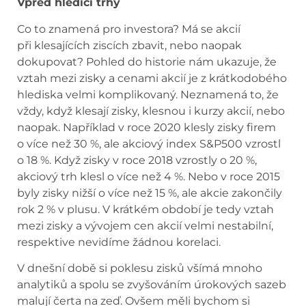
Vpřed hledící trhy
Co to znamená pro investora? Má se akcií
při klesajících ziscích zbavit, nebo naopak
dokupovat? Pohled do historie nám ukazuje, že
vztah mezi zisky a cenami akcií je z krátkodobého
hlediska velmi komplikovaný. Neznamená to, že
vždy, když klesají zisky, klesnou i kurzy akcií, nebo
naopak. Například v roce 2020 klesly zisky firem
o více než 30 %, ale akciový index S&P500 vzrostl
o 18 %. Když zisky v roce 2018 vzrostly o 20 %,
akciový trh klesl o více než 4 %. Nebo v roce 2015
byly zisky nižší o více než 15 %, ale akcie zakončily
rok 2 % v plusu. V krátkém období je tedy vztah
mezi zisky a vývojem cen akcií velmi nestabilní,
respektive nevidíme žádnou korelaci.
V dnešní době si poklesu zisků všímá mnoho
analytiků a spolu se zvyšováním úrokových sazeb
malují čerta na zeď. Ovšem měli bychom si