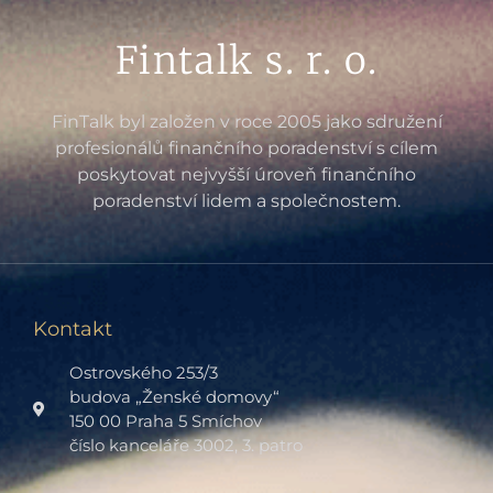
Fintalk s. r. o.
FinTalk byl založen v roce 2005 jako sdružení
profesionálů finančního poradenství s cílem
poskytovat nejvyšší úroveň finančního
poradenství lidem a společnostem.
Kontakt
Ostrovského 253/3
budova „Ženské domovy“
150 00 Praha 5 Smíchov
číslo kanceláře 3002, 3. patro