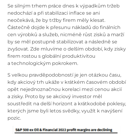
Se silným trhem práce dnes k výpadkům tržeb
nedochází a při stabilizaci inflace se ani
neočekává, že by tržby firem měly klesat.
Částečně dojde k přesunu nákladů do finálních
cen výrobků a služeb, nicméně růst zisků a marží
by se měl postupně stabilizovat a následně se
zvyšovat. Zde mluvíme o delším období, kdy zisky
firem rostou s globální produktivitou
a technologickým pokrokem.
S velkou pravděpodobností je jen otázkou času,
kdy akciový trh ukáže v krátkém časovém období
opět nejednoznačnou korelaci mezi cenou akcií
a zisky. Proto by se akciový investor měl
soustředit na delší horizont a krátkodobé poklesy,
kterých jsme byli letos svědky, využít k navýšení
pozic.