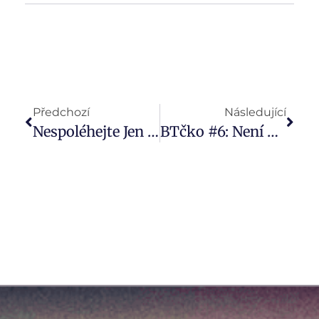
Předchozí
Následující
Nespoléhejte Jen Na Stát Nebo Školu. Dvanáct Finančních Rad, Které By Měly Znát Už Vaše Děti
BTčko #6: Není To Jen O Jedničkách A Nulách. V Investicích Záleží Na Emocích