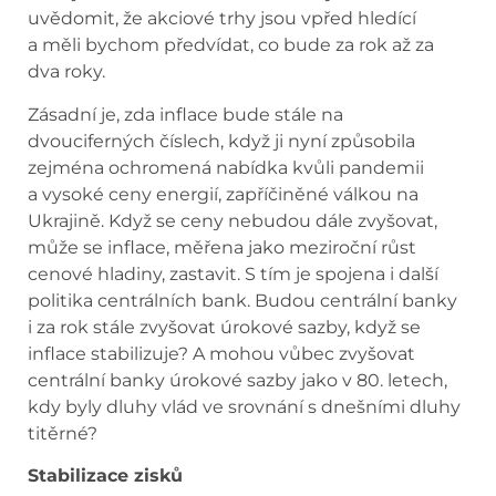
uvědomit, že akciové trhy jsou vpřed hledící
a měli bychom předvídat, co bude za rok až za
dva roky.
Zásadní je, zda inflace bude stále na
dvouciferných číslech, když ji nyní způsobila
zejména ochromená nabídka kvůli pandemii
a vysoké ceny energií, zapříčiněné válkou na
Ukrajině. Když se ceny nebudou dále zvyšovat,
může se inflace, měřena jako meziroční růst
cenové hladiny, zastavit. S tím je spojena i další
politika centrálních bank. Budou centrální banky
i za rok stále zvyšovat úrokové sazby, když se
inflace stabilizuje? A mohou vůbec zvyšovat
centrální banky úrokové sazby jako v 80. letech,
kdy byly dluhy vlád ve srovnání s dnešními dluhy
titěrné?
Stabilizace zisků