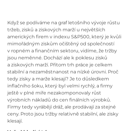
Když se podíváme na graf letošního vývoje růstu
tržeb, zisků a ziskových marží u největších
amerických firem v indexu S&P500, který je kvůli
mimořádným ziskům očištěný od společností
v ropném a finančním sektoru, vidíme, že tržby
jsou neměnné. Dochází ale k poklesu zisků
a ziskových marží. Přitom trh práce je celkem
stabilní a nezaměstnanost na nízké úrovni. Proč
tedy zisky a marže klesají? Je to důsledkem
inflačního šoku, který byl velmi rychlý, a firmy
ještě v plné míře nezakomponovaly růst
výrobních nákladů do cen finálních výrobků.
Firmy tedy vyrábějí dráž, ale prodávají za stejné
ceny. Proto jsou tržby relativně stabilní, ale zisky
klesají.