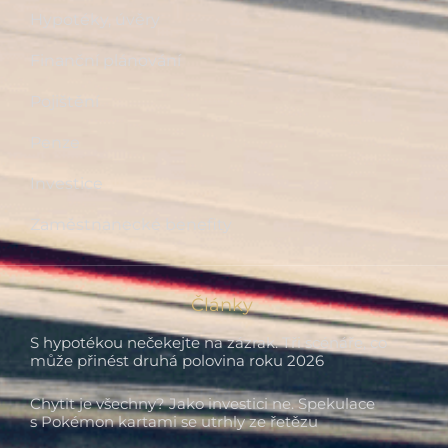
Hypotéky, úvěry
Finanční plánování
Pojištění
Penze
Investice
Zaměstnanecké benefity
Články
S hypotékou nečekejte na zázrak. Tři scénáře, co
může přinést druhá polovina roku 2026
Chytit je všechny? Jako investici ne. Spekulace
s Pokémon kartami se utrhly ze řetězu