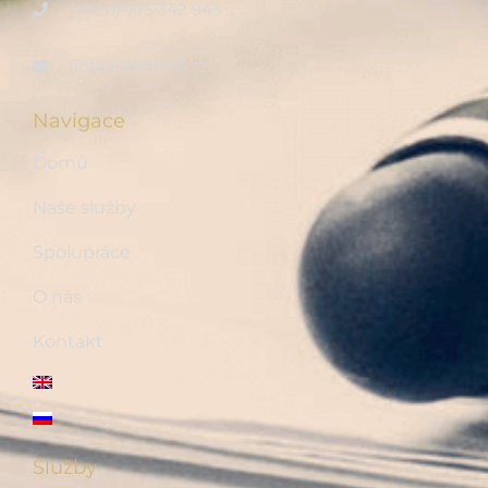
(+420) 775 342 943
fintalk@fintalk.cz
Navigace
Domů
Naše služby
Spolupráce
O nás
Kontakt
Služby