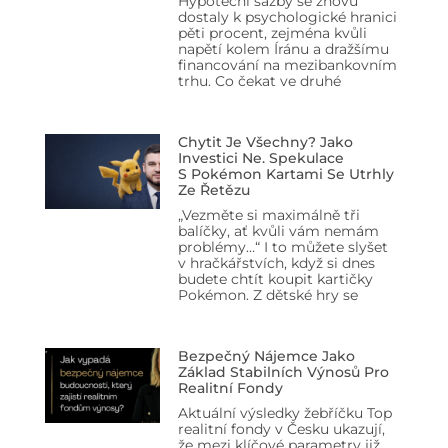
Hypoteční sazby se znovu
dostaly k psychologické hranici
pěti procent, zejména kvůli
napětí kolem Íránu a dražšímu
financování na mezibankovním
trhu. Co čekat ve druhé
Chytit Je Všechny? Jako
Investici Ne. Spekulace
S Pokémon Kartami Se Utrhly
Ze Řetězu
„Vezměte si maximálně tři
balíčky, ať kvůli vám nemám
problémy…“ I to můžete slyšet
v hračkářstvích, když si dnes
budete chtít koupit kartičky
Pokémon. Z dětské hry se
Bezpečný Nájemce Jako
Základ Stabilních Výnosů Pro
Realitní Fondy
Aktuální výsledky žebříčku Top
realitní fondy v Česku ukazují,
že mezi klíčové parametry již