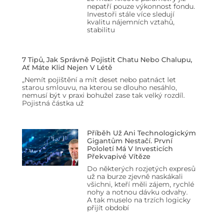
nepatří pouze výkonnost fondu.
Investoři stále více sledují
kvalitu nájemních vztahů,
stabilitu
7 Tipů, Jak Správně Pojistit Chatu Nebo Chalupu,
Ať Máte Klid Nejen V Létě
„Nemít pojištění a mít deset nebo patnáct let
starou smlouvu, na kterou se dlouho nesáhlo,
nemusí být v praxi bohužel zase tak velký rozdíl.
Pojistná částka už
Příběh Už Ani Technologickým
Gigantům Nestačí. První
Pololetí Má V Investicích
Překvapivé Vítěze
Do některých rozjetých expresů
už na burze zjevně naskákali
všichni, kteří měli zájem, rychlé
nohy a notnou dávku odvahy.
A tak muselo na trzích logicky
přijít období