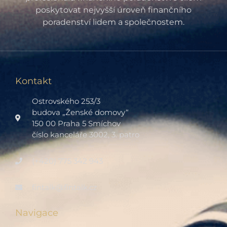
poskytovat nejvyšší úroveň finančního
poradenství lidem a společnostem.
Kontakt
Ostrovského 253/3
budova „Ženské domovy“
150 00 Praha 5 Smíchov
číslo kanceláře 3002, 3. patro
(+420) 775 342 943
fintalk@fintalk.cz
Navigace