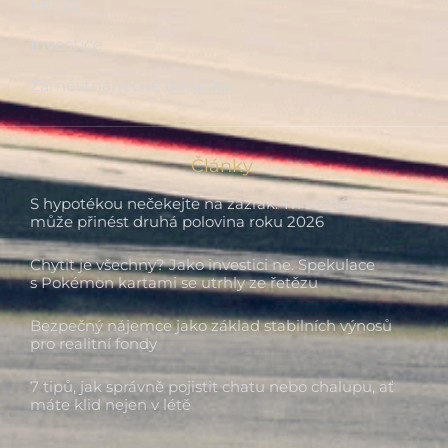
Penze
Investice
Zaměstnanecké benefity
Články
S hypotékou nečekejte na zázrak. Tři scénáře, co
může přinést druhá polovina roku 2026
Chytit je všechny? Jako investici ne. Spekulace
s Pokémon kartami se utrhly ze řetězu
Bezpečný nájemce jako základ stabilních výnosů
pro realitní fondy
7 tipů, jak správně pojistit chatu nebo chalupu, ať
máte klid nejen v létě