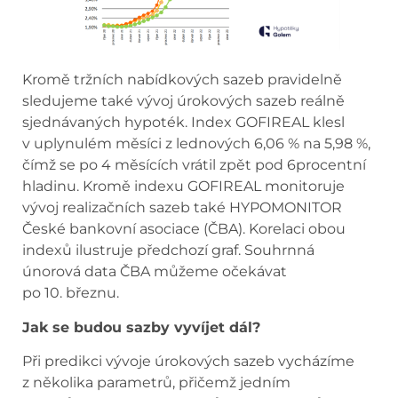
Kromě tržních nabídkových sazeb pravidelně
sledujeme také vývoj úrokových sazeb reálně
sjednávaných hypoték. Index GOFIREAL klesl
v uplynulém měsíci z lednových 6,06 % na 5,98 %,
čímž se po 4 měsících vrátil zpět pod 6procentní
hladinu. Kromě indexu GOFIREAL monitoruje
vývoj realizačních sazeb také HYPOMONITOR
České bankovní asociace (ČBA). Korelaci obou
indexů ilustruje předchozí graf. Souhrnná
únorová data ČBA můžeme očekávat
po 10. březnu.
Jak se budou sazby vyvíjet dál?
Při predikci vývoje úrokových sazeb vycházíme
z několika parametrů, přičemž jedním