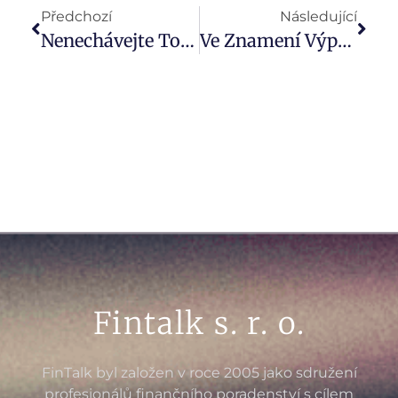
Předchozí
Následující
Nenechávejte To Náhodě. Na Penzi Se Vyplatí Začít Spořit Co Nejdříve
Ve Znamení Výprodejů (Videokomentář: Týden 9)
Fintalk s. r. o.
FinTalk byl založen v roce 2005 jako sdružení
profesionálů finančního poradenství s cílem