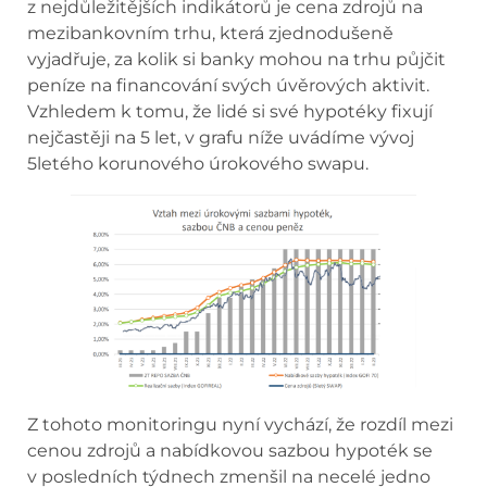
z nejdůležitějších indikátorů je cena zdrojů na
mezibankovním trhu, která zjednodušeně
vyjadřuje, za kolik si banky mohou na trhu půjčit
peníze na financování svých úvěrových aktivit.
Vzhledem k tomu, že lidé si své hypotéky fixují
nejčastěji na 5 let, v grafu níže uvádíme vývoj
5letého korunového úrokového swapu.
Z tohoto monitoringu nyní vychází, že rozdíl mezi
cenou zdrojů a nabídkovou sazbou hypoték se
v posledních týdnech zmenšil na necelé jedno