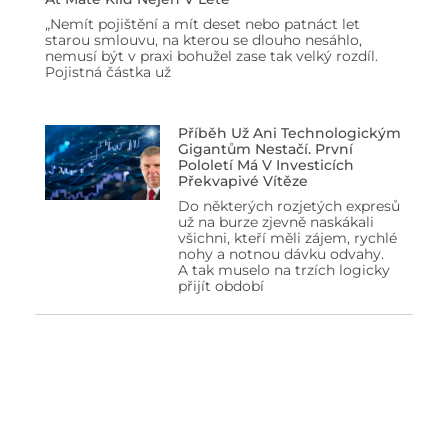
„Nemít pojištění a mít deset nebo patnáct let
starou smlouvu, na kterou se dlouho nesáhlo,
nemusí být v praxi bohužel zase tak velký rozdíl.
Pojistná částka už
Příběh Už Ani Technologickým
Gigantům Nestačí. První
Pololetí Má V Investicích
Překvapivé Vítěze
Do některých rozjetých expresů
už na burze zjevně naskákali
všichni, kteří měli zájem, rychlé
nohy a notnou dávku odvahy.
A tak muselo na trzích logicky
přijít období