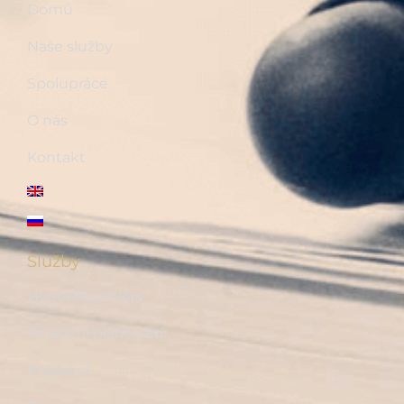
Domů
Naše služby
Spolupráce
O nás
Kontakt
Služby
Hypotéky, úvěry
Finanční plánování
Pojištění