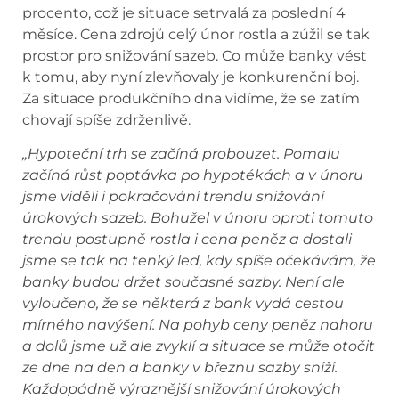
procento, což je situace setrvalá za poslední 4
měsíce. Cena zdrojů celý únor rostla a zúžil se tak
prostor pro snižování sazeb. Co může banky vést
k tomu, aby nyní zlevňovaly je konkurenční boj.
Za situace produkčního dna vidíme, že se zatím
chovají spíše zdrženlivě.
„Hypoteční trh se začíná probouzet. Pomalu
začíná růst poptávka po hypotékách a v únoru
jsme viděli i pokračování trendu snižování
úrokových sazeb. Bohužel v únoru oproti tomuto
trendu postupně rostla i cena peněz a dostali
jsme se tak na tenký led, kdy spíše očekávám, že
banky budou držet současné sazby. Není ale
vyloučeno, že se některá z bank vydá cestou
mírného navýšení. Na pohyb ceny peněz nahoru
a dolů jsme už ale zvyklí a situace se může otočit
ze dne na den a banky v březnu sazby sníží.
Každopádně výraznější snižování úrokových