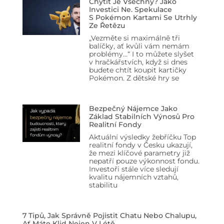
Chytit Je Všechny? Jako
Investici Ne. Spekulace
S Pokémon Kartami Se Utrhly
Ze Řetězu
„Vezměte si maximálně tři
balíčky, ať kvůli vám nemám
problémy…“ I to můžete slyšet
v hračkářstvích, když si dnes
budete chtít koupit kartičky
Pokémon. Z dětské hry se
Bezpečný Nájemce Jako
Základ Stabilních Výnosů Pro
Realitní Fondy
Aktuální výsledky žebříčku Top
realitní fondy v Česku ukazují,
že mezi klíčové parametry již
nepatří pouze výkonnost fondu.
Investoři stále více sledují
kvalitu nájemních vztahů,
stabilitu
7 Tipů, Jak Správně Pojistit Chatu Nebo Chalupu,
Ať Máte Klid Nejen V Létě