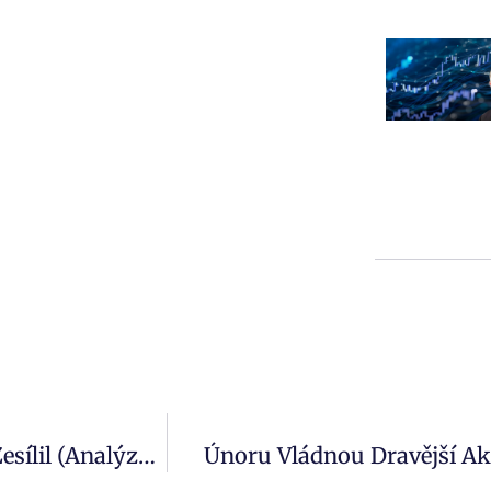
Trend Poklesu Hypotečních Sazeb V Únoru Zesílil (analýza Golem)
Únoru Vládnou Dravější Ak