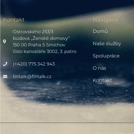
Kontakt
Navigace
Domů
Ostrovského 253/3
budova „Ženské domovy“
Naše služby
150 00 Praha 5 Smíchov
číslo kanceláře 3002, 3. patro
Spolupráce
(+420) 775 342 943
O nás
fintalk@fintalk.cz
Kontakt