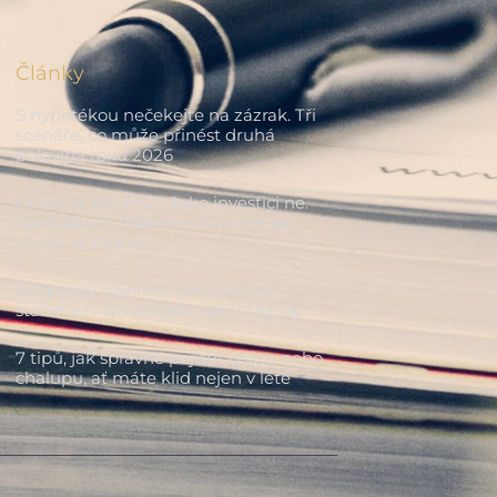
Články
S hypotékou nečekejte na zázrak. Tři
scénáře, co může přinést druhá
polovina roku 2026
Chytit je všechny? Jako investici ne.
Spekulace s Pokémon kartami se
utrhly ze řetězu
Bezpečný nájemce jako základ
stabilních výnosů pro realitní fondy
7 tipů, jak správně pojistit chatu nebo
chalupu, ať máte klid nejen v létě