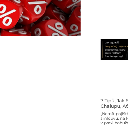
7 Tipů, Jak
Chalupu, Ať
„Nemít pojišt
smlouvu, na k
v praxi bohuže