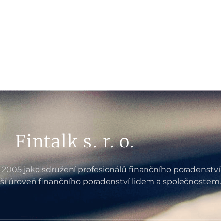
Fintalk s. r. o.
e 2005 jako sdružení profesionálů finančního poradenství
ší úroveň finančního poradenství lidem a společnostem.