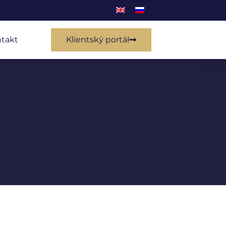
takt
Klientský portál