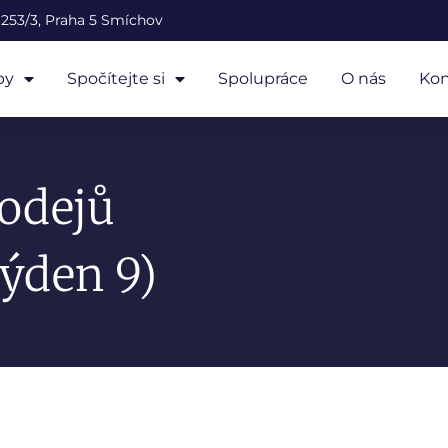
253/3, Praha 5 Smíchov
by
Spočítejte si
Spolupráce
O nás
Kon
odejů
ýden 9)