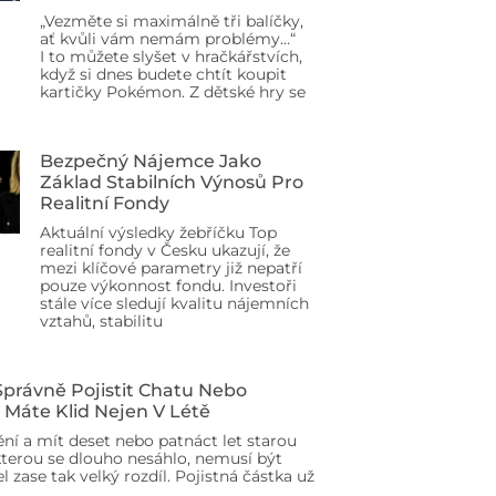
„Vezměte si maximálně tři balíčky,
ať kvůli vám nemám problémy…“
I to můžete slyšet v hračkářstvích,
když si dnes budete chtít koupit
kartičky Pokémon. Z dětské hry se
Bezpečný Nájemce Jako
Základ Stabilních Výnosů Pro
Realitní Fondy
Aktuální výsledky žebříčku Top
realitní fondy v Česku ukazují, že
mezi klíčové parametry již nepatří
pouze výkonnost fondu. Investoři
stále více sledují kvalitu nájemních
vztahů, stabilitu
 Správně Pojistit Chatu Nebo
 Máte Klid Nejen V Létě
ění a mít deset nebo patnáct let starou
terou se dlouho nesáhlo, nemusí být
l zase tak velký rozdíl. Pojistná částka už