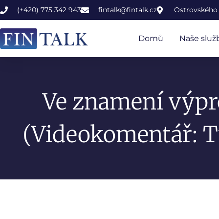
(+420) 775 342 943
fintalk@fintalk.cz
Ostrovského 
Domů
Naše služ
Ve znamení výpr
(Videokomentář: T