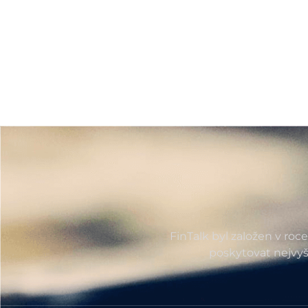
FinTalk byl založen v roc
poskytovat nejvyš