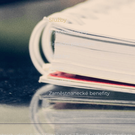
Služby
Hypotéky, úvěry
Finanční plánování
Pojištění
Penze
Investice
Zaměstnanecké benefity