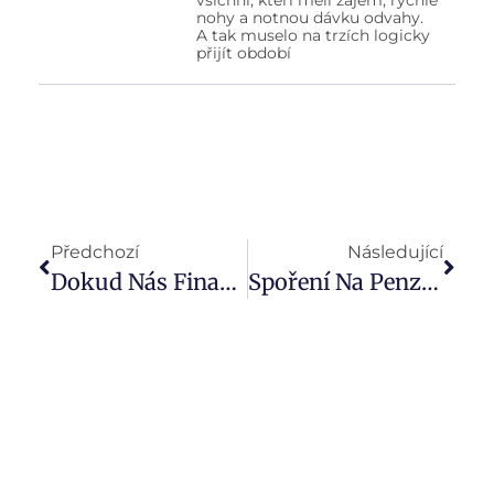
nohy a notnou dávku odvahy.
A tak muselo na trzích logicky
přijít období
Předchozí
Následující
Dokud Nás Finance Nerozdělí: 7 Tipů, Jak Nenechat Peníze Pošlapat Váš Vztah
Spoření Na Penzi A Stavebko V Novém. Co Znamenají Plánované Změny