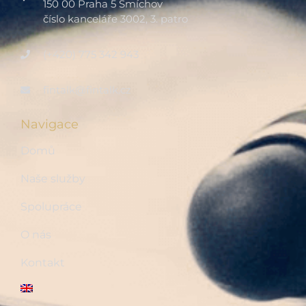
150 00 Praha 5 Smíchov
číslo kanceláře 3002, 3. patro
(+420) 775 342 943
fintalk@fintalk.cz
Navigace
Domů
Naše služby
Spolupráce
O nás
Kontakt