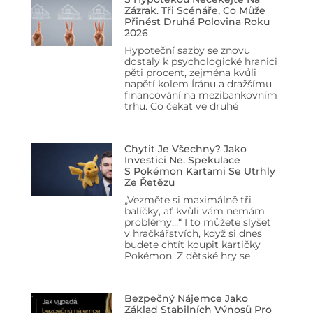
Zázrak. Tři Scénáře, Co Může
Přinést Druhá Polovina Roku
2026
Hypoteční sazby se znovu
dostaly k psychologické hranici
pěti procent, zejména kvůli
napětí kolem Íránu a dražšímu
financování na mezibankovním
trhu. Co čekat ve druhé
Chytit Je Všechny? Jako
Investici Ne. Spekulace
S Pokémon Kartami Se Utrhly
Ze Řetězu
„Vezměte si maximálně tři
balíčky, ať kvůli vám nemám
problémy…“ I to můžete slyšet
v hračkářstvích, když si dnes
budete chtít koupit kartičky
Pokémon. Z dětské hry se
Bezpečný Nájemce Jako
Základ Stabilních Výnosů Pro