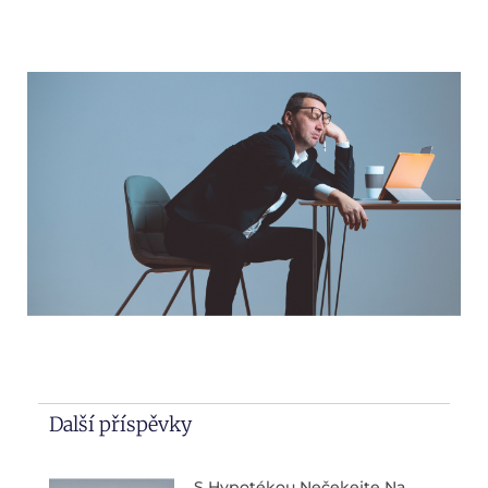
Další příspěvky
S Hypotékou Nečekejte Na