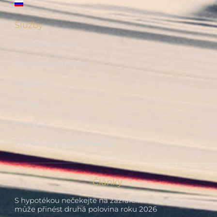
Služby
Hypotéky, úvěry
Finanční plánování
Pojištění
Penze
Investice
Zaměstnanecké benefity
Články
S hypotékou nečekejte na zázrak. Tři scénáře, co
může přinést druhá polovina roku 2026