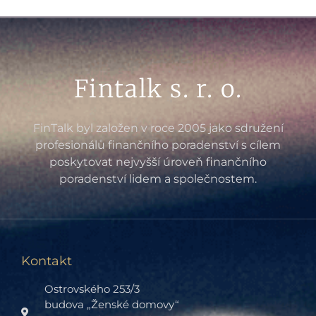
Fintalk s. r. o.
FinTalk byl založen v roce 2005 jako sdružení
profesionálů finančního poradenství s cílem
poskytovat nejvyšší úroveň finančního
poradenství lidem a společnostem.
Kontakt
Ostrovského 253/3
budova „Ženské domovy“