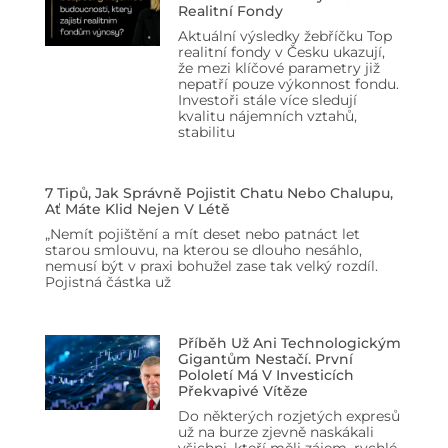
Realitní Fondy
Aktuální výsledky žebříčku Top
realitní fondy v Česku ukazují,
že mezi klíčové parametry již
nepatří pouze výkonnost fondu.
Investoři stále více sledují
kvalitu nájemních vztahů,
stabilitu
7 Tipů, Jak Správně Pojistit Chatu Nebo Chalupu,
Ať Máte Klid Nejen V Létě
„Nemít pojištění a mít deset nebo patnáct let
starou smlouvu, na kterou se dlouho nesáhlo,
nemusí být v praxi bohužel zase tak velký rozdíl.
Pojistná částka už
Příběh Už Ani Technologickým
Gigantům Nestačí. První
Pololetí Má V Investicích
Překvapivé Vítěze
Do některých rozjetých expresů
už na burze zjevně naskákali
všichni, kteří měli zájem, rychlé