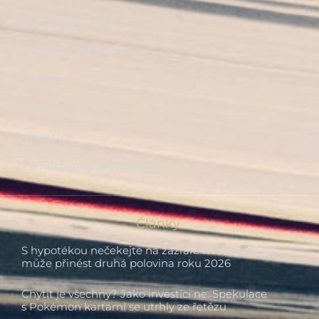
Hypotéky, úvěry
Finanční plánování
Pojištění
Penze
Investice
Zaměstnanecké benefity
Články
S hypotékou nečekejte na zázrak. Tři scénáře, co
může přinést druhá polovina roku 2026
Chytit je všechny? Jako investici ne. Spekulace
s Pokémon kartami se utrhly ze řetězu