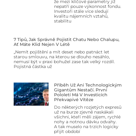
že mezi klíčové parametry již
nepatří pouze výkonnost fondu.
Investoři stále více sledují
kvalitu nájemních vztahů,
stabilitu
7 Tipů, Jak Správně Pojistit Chatu Nebo Chalupu,
Ať Máte Klid Nejen V Létě
„Nemít pojištění a mít deset nebo patnáct let
starou smlouvu, na kterou se dlouho nesáhlo,
nemusí být v praxi bohužel zase tak velký rozdíl.
Pojistná částka už
Příběh Už Ani Technologickým
Gigantům Nestačí. První
Pololetí Má V Investicích
Překvapivé Vítěze
Do některých rozjetých expresů
už na burze zjevně naskákali
všichni, kteří měli zájem, rychlé
nohy a notnou dávku odvahy.
A tak muselo na trzích logicky
přijít období