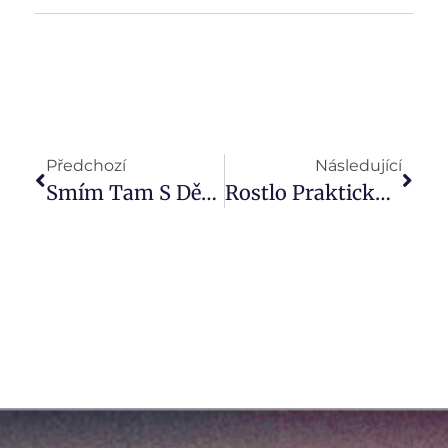
Předchozí
Následující
Smím Tam S Dětmi? Do Světa Financí Určitě. A Čím Dříve, Tím Lépe
Rostlo Prakticky Vše (Videokomentář: Týden 23)