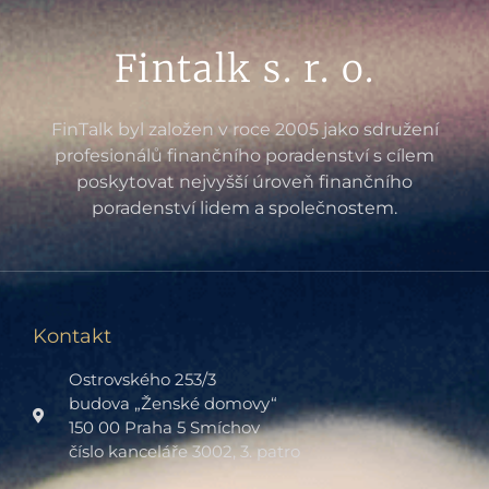
Fintalk s. r. o.
FinTalk byl založen v roce 2005 jako sdružení
profesionálů finančního poradenství s cílem
poskytovat nejvyšší úroveň finančního
poradenství lidem a společnostem.
Kontakt
Ostrovského 253/3
budova „Ženské domovy“
150 00 Praha 5 Smíchov
číslo kanceláře 3002, 3. patro