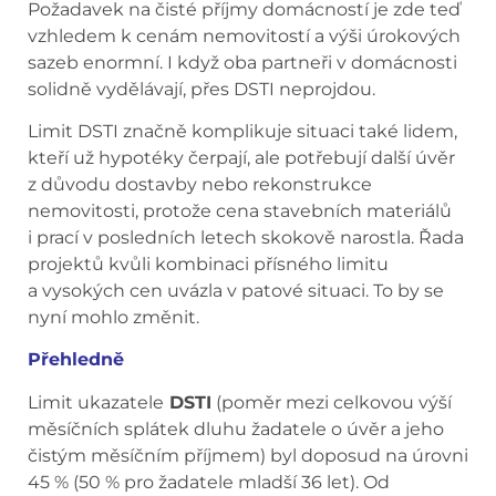
Požadavek na čisté příjmy domácností je zde teď
vzhledem k cenám nemovitostí a výši úrokových
sazeb enormní. I když oba partneři v domácnosti
solidně vydělávají, přes DSTI neprojdou.
Limit DSTI značně komplikuje situaci také lidem,
kteří už hypotéky čerpají, ale potřebují další úvěr
z důvodu dostavby nebo rekonstrukce
nemovitosti, protože cena stavebních materiálů
i prací v posledních letech skokově narostla. Řada
projektů kvůli kombinaci přísného limitu
a vysokých cen uvázla v patové situaci. To by se
nyní mohlo změnit.
Přehledně
Limit ukazatele
DSTI
(poměr mezi celkovou výší
měsíčních splátek dluhu žadatele o úvěr a jeho
čistým měsíčním příjmem) byl doposud na úrovni
45 % (50 % pro žadatele mladší 36 let). Od