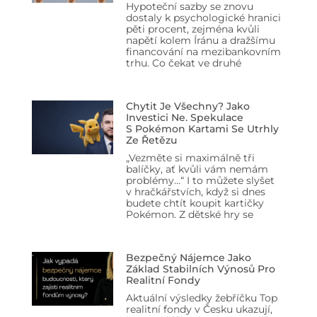
Hypoteční sazby se znovu
dostaly k psychologické hranici
pěti procent, zejména kvůli
napětí kolem Íránu a dražšímu
financování na mezibankovním
trhu. Co čekat ve druhé
Chytit Je Všechny? Jako
Investici Ne. Spekulace
S Pokémon Kartami Se Utrhly
Ze Řetězu
„Vezměte si maximálně tři
balíčky, ať kvůli vám nemám
problémy…“ I to můžete slyšet
v hračkářstvích, když si dnes
budete chtít koupit kartičky
Pokémon. Z dětské hry se
Bezpečný Nájemce Jako
Základ Stabilních Výnosů Pro
Realitní Fondy
Aktuální výsledky žebříčku Top
realitní fondy v Česku ukazují,