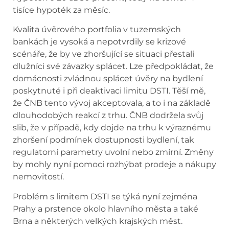
tisíce hypoték za měsíc.
Kvalita úvěrového portfolia v tuzemských
bankách je vysoká a nepotvrdily se krizové
scénáře, že by ve zhoršující se situaci přestali
dlužníci své závazky splácet. Lze předpokládat, že
domácnosti zvládnou splácet úvěry na bydlení
poskytnuté i při deaktivaci limitu DSTI. Těší mě,
že ČNB tento vývoj akceptovala, a to i na základě
dlouhodobých reakcí z trhu. ČNB dodržela svůj
slib, že v případě, kdy dojde na trhu k výraznému
zhoršení podmínek dostupnosti bydlení, tak
regulatorní parametry uvolní nebo zmírní. Změny
by mohly nyní pomoci rozhýbat prodeje a nákupy
nemovitostí.
Problém s limitem DSTI se týká nyní zejména
Prahy a prstence okolo hlavního města a také
Brna a některých velkých krajských měst.