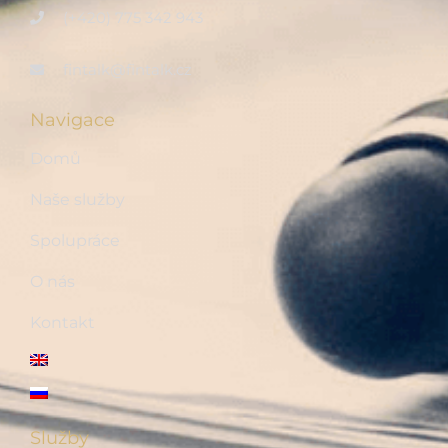
(+420) 775 342 943
fintalk@fintalk.cz
Navigace
Domů
Naše služby
Spolupráce
O nás
Kontakt
Služby