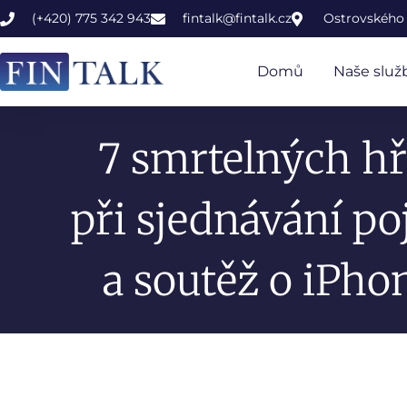
(+420) 775 342 943
fintalk@fintalk.cz
Ostrovského 
Domů
Naše služ
7 smrtelných h
při sjednávání po
a soutěž o iPho