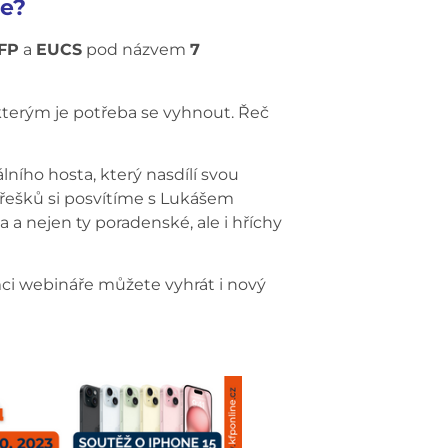
še?
FP
a
EUCS
pod názvem
7
 kterým je potřeba se vyhnout. Řeč
lního hosta, který nasdílí svou
ohřešků si posvítíme s Lukášem
 a nejen ty poradenské, ale i hříchy
mci webináře můžete vyhrát i nový