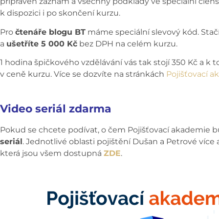
připraven záznam a všechny podklady ve speciální člen
k dispozici i po skončení kurzu.
Pro
čtenáře blogu BT
máme speciální slevový kód. Stačí
a
ušetříte 5 000 Kč
bez DPH na celém kurzu.
1 hodina špičkového vzdělávání vás tak stojí 350 Kč a k
v ceně kurzu. Více se dozvíte na stránkách
Pojišťovací 
Video seriál zdarma
Pokud se chcete podívat, o čem Pojišťovací akademie bu
seriál
. Jednotlivé oblasti pojištění Dušan a Petrové více 
která jsou všem dostupná
ZDE
.