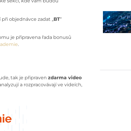
ské sekci, kde vám budou
 při objednávce zadat „
BT
“
 tomu je připravena řada bonusů
akademie
.
de, tak je připraven
zdarma video
analyzují a rozpracovávají ve videích,