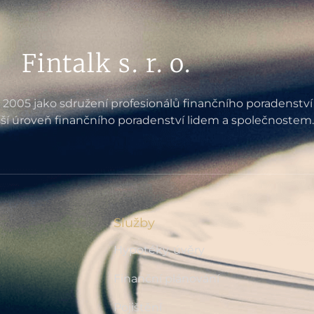
Fintalk s. r. o.
e 2005 jako sdružení profesionálů finančního poradenství
ší úroveň finančního poradenství lidem a společnostem.
Služby
Hypotéky, úvěry
Finanční plánování
Pojištění