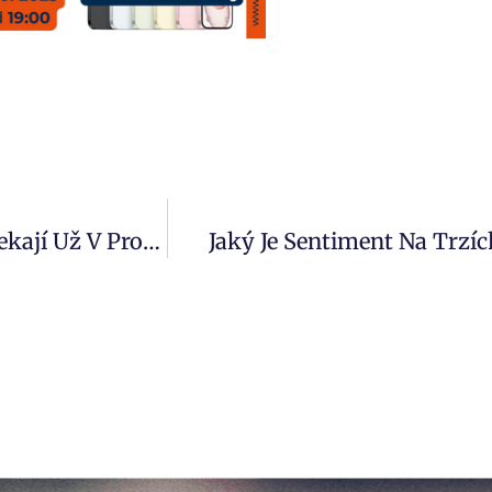
Povinné Ručení V Novém: Tyto Změny Vás Čekají Už V Prosinci
Jaký Je Sentiment Na Trzí