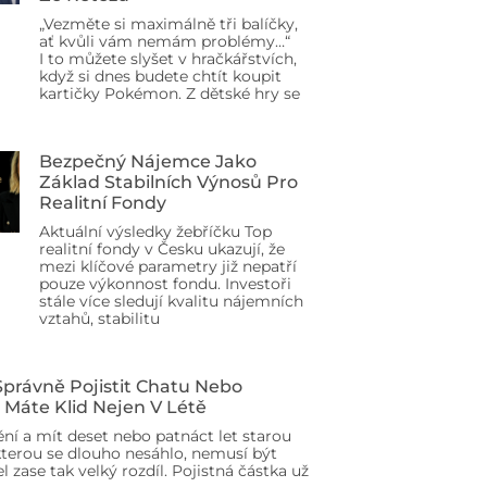
„Vezměte si maximálně tři balíčky,
ať kvůli vám nemám problémy…“
I to můžete slyšet v hračkářstvích,
když si dnes budete chtít koupit
kartičky Pokémon. Z dětské hry se
Bezpečný Nájemce Jako
Základ Stabilních Výnosů Pro
Realitní Fondy
Aktuální výsledky žebříčku Top
realitní fondy v Česku ukazují, že
mezi klíčové parametry již nepatří
pouze výkonnost fondu. Investoři
stále více sledují kvalitu nájemních
vztahů, stabilitu
 Správně Pojistit Chatu Nebo
 Máte Klid Nejen V Létě
ění a mít deset nebo patnáct let starou
terou se dlouho nesáhlo, nemusí být
l zase tak velký rozdíl. Pojistná částka už