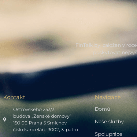
FinTalk byl založen v roc
poskytovat nejvyš
Kontakt
Navigace
Domů
Ostrovského 253/3
budova „Ženské domovy“
Naše služby
150 00 Praha 5 Smíchov
číslo kanceláře 3002, 3. patro
Spolupráce