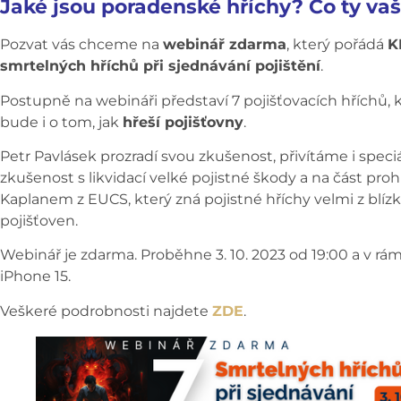
Jaké jsou poradenské hříchy? Co ty va
Pozvat vás chceme na
webinář zdarma
, který pořádá
K
smrtelných hříchů při sjednávání pojištění
.
Postupně na webináři představí 7 pojišťovacích hříchů,
bude i o tom, jak
hřeší pojišťovny
.
Petr Pavlásek prozradí svou zkušenost, přivítáme i speciá
zkušenost s likvidací velké pojistné škody a na část pr
Kaplanem z EUCS, který zná pojistné hříchy velmi z blízka
pojišťoven.
Webinář je zdarma. Proběhne 3. 10. 2023 od 19:00 a v rá
iPhone 15.
Veškeré podrobnosti najdete
ZDE
.