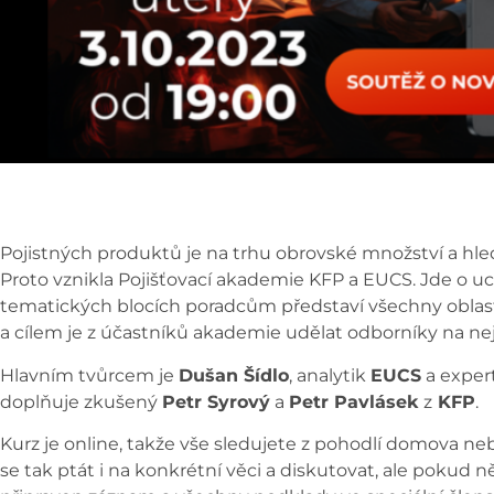
Pojistných produktů je na trhu obrovské množství a hleda
Proto vznikla Pojišťovací akademie KFP a EUCS. Jde o uc
tematických blocích poradcům představí všechny oblasti
a cílem je z účastníků akademie udělat odborníky na nej
Hlavním tvůrcem je
Dušan Šídlo
, analytik
EUCS
a expert
doplňuje zkušený
Petr Syrový
a
Petr Pavlásek
z
KFP
.
Kurz je online, takže vše sledujete z pohodlí domova neb
se tak ptát i na konkrétní věci a diskutovat, ale pokud n