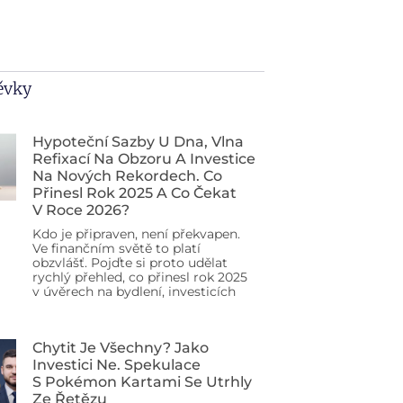
pěvky
Hypoteční Sazby U Dna, Vlna
Refixací Na Obzoru A Investice
Na Nových Rekordech. Co
Přinesl Rok 2025 A Co Čekat
V Roce 2026?
Kdo je připraven, není překvapen.
Ve finančním světě to platí
obzvlášť. Pojďte si proto udělat
rychlý přehled, co přinesl rok 2025
v úvěrech na bydlení, investicích
Chytit Je Všechny? Jako
Investici Ne. Spekulace
S Pokémon Kartami Se Utrhly
Ze Řetězu