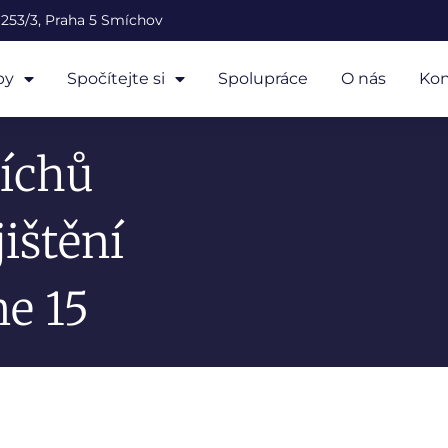
253/3, Praha 5 Smíchov
by
Spočítejte si
Spolupráce
O nás
Kon
říchů
jištění
ne 15