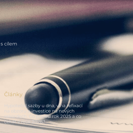
 s cílem
Články
Hypoteční sazby u dna, vlna refixací
na obzoru a investice na nových
rekordech. Co přinesl rok 2025 a co
čekat v roce 2026?