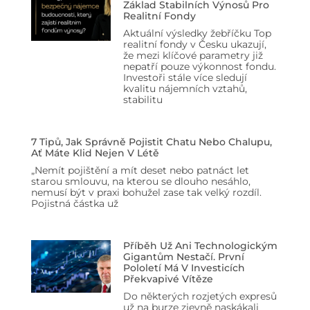
Základ Stabilních Výnosů Pro
Realitní Fondy
Aktuální výsledky žebříčku Top
realitní fondy v Česku ukazují,
že mezi klíčové parametry již
nepatří pouze výkonnost fondu.
Investoři stále více sledují
kvalitu nájemních vztahů,
stabilitu
7 Tipů, Jak Správně Pojistit Chatu Nebo Chalupu,
Ať Máte Klid Nejen V Létě
„Nemít pojištění a mít deset nebo patnáct let
starou smlouvu, na kterou se dlouho nesáhlo,
nemusí být v praxi bohužel zase tak velký rozdíl.
Pojistná částka už
Příběh Už Ani Technologickým
Gigantům Nestačí. První
Pololetí Má V Investicích
Překvapivé Vítěze
Do některých rozjetých expresů
už na burze zjevně naskákali