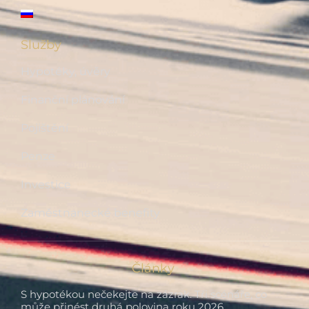
Služby
Hypotéky, úvěry
Finanční plánování
Pojištění
Penze
Investice
Zaměstnanecké benefity
Články
S hypotékou nečekejte na zázrak. Tři scénáře, co
může přinést druhá polovina roku 2026