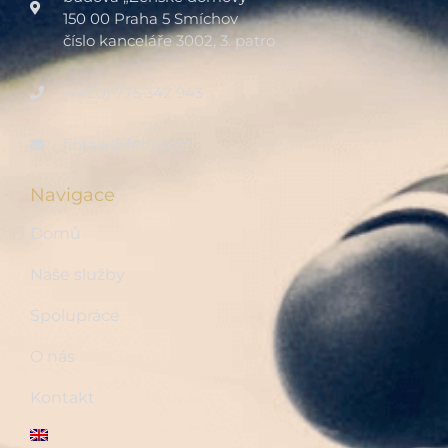
150 00 Praha 5 Smíchov
číslo kanceláře 3002, 3. patro
(+420) 775 342 943
fintalk@fintalk.cz
Navigace
Domů
Naše služby
Spolupráce
O nás
Kontakt