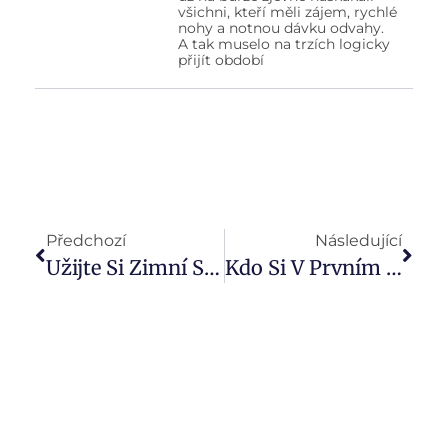
všichni, kteří měli zájem, rychlé
nohy a notnou dávku odvahy.
A tak muselo na trzích logicky
přijít období
Předchozí
Následující
Užijte Si Zimní Sporty Naplno: 10 Zásad Kvalitního Pojištění Na Hory￼
Kdo Si V Prvním Čtvrtletí Vyjedná Nemovitost Za Dobrou Cenu, Bude Vítězem