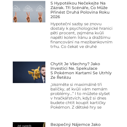
S Hypotékou Nečekejte Na
Zázrak. Tři Scénáře, Co Může
Přinést Druhá Polovina Roku
2026
Hypoteční sazby se znovu
dostaly k psychologické hranici
pěti procent, zejména kvůli
napětí kolem Íránu a dražšímu
financování na mezibankovním
trhu. Co čekat ve druhé
Chytit Je Všechny? Jako
Investici Ne. Spekulace
S Pokémon Kartami Se Utrhly
Ze Řetězu
„Vezměte si maximálně tři
balíčky, ať kvůli vám nemám
problémy…“ I to můžete slyšet
v hračkářstvích, když si dnes
budete chtít koupit kartičky
Pokémon. Z dětské hry se
Bezpečný Nájemce Jako