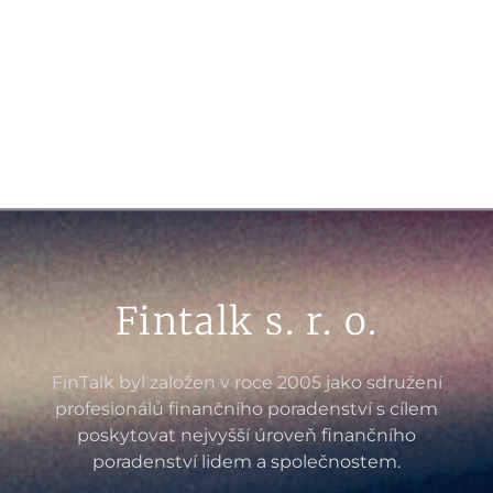
Fintalk s. r. o.
FinTalk byl založen v roce 2005 jako sdružení
profesionálů finančního poradenství s cílem
poskytovat nejvyšší úroveň finančního
poradenství lidem a společnostem.