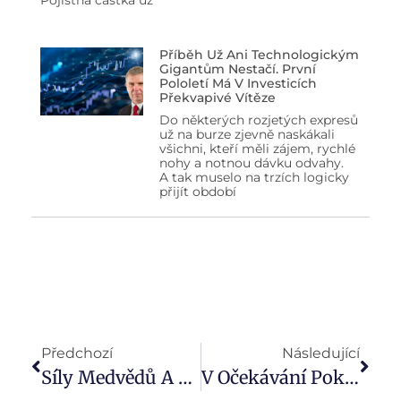
Pojistná částka už
Příběh Už Ani Technologickým
Gigantům Nestačí. První
Pololetí Má V Investicích
Překvapivé Vítěze
Do některých rozjetých expresů
už na burze zjevně naskákali
všichni, kteří měli zájem, rychlé
nohy a notnou dávku odvahy.
A tak muselo na trzích logicky
přijít období
Předchozí
Následující
Síly Medvědů A Býků Se Vyrovnaly (Týden 33)
V Očekávání Poklesu Sazeb (Týden 35)