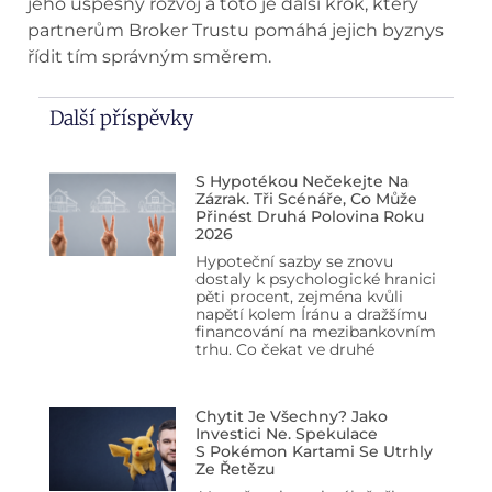
jeho úspěšný rozvoj a toto je další krok, který
partnerům Broker Trustu pomáhá jejich byznys
řídit tím správným směrem.
Další příspěvky
S Hypotékou Nečekejte Na
Zázrak. Tři Scénáře, Co Může
Přinést Druhá Polovina Roku
2026
Hypoteční sazby se znovu
dostaly k psychologické hranici
pěti procent, zejména kvůli
napětí kolem Íránu a dražšímu
financování na mezibankovním
trhu. Co čekat ve druhé
Chytit Je Všechny? Jako
Investici Ne. Spekulace
S Pokémon Kartami Se Utrhly
Ze Řetězu