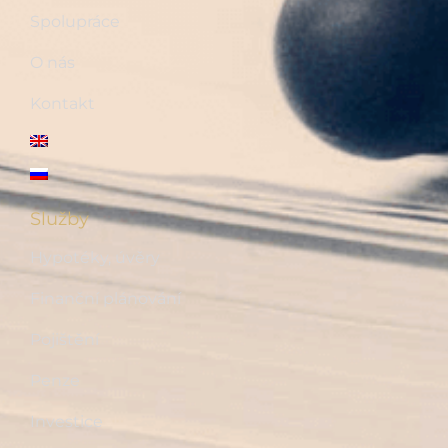
Spolupráce
O nás
Kontakt
Služby
Hypotéky, úvěry
Finanční plánování
Pojištění
Penze
Investice