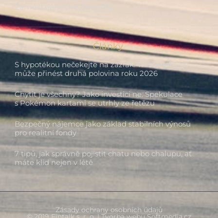
Zaměstnanecké benefity
Články
S hypotékou nečekejte na zázrak. Tři scénáře, co
může přinést druhá polovina roku 2026
Chytit je všechny? Jako investici ne. Spekulace
s Pokémon kartami se utrhly ze řetězu
Bezpečný nájemce jako základ stabilních výnosů
pro realitní fondy
7 tipů, jak správně pojistit chatu nebo chalupu, ať
máte klid nejen v létě
Zásady ochrany osobních údajů
© 2019 Fintalk s. r. o. | Tvorba webu
Softmedia.cz