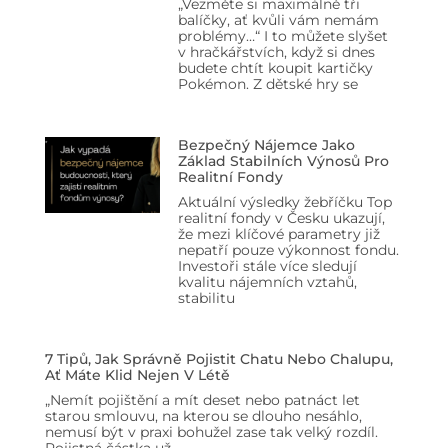
„Vezměte si maximálně tři
balíčky, ať kvůli vám nemám
problémy…“ I to můžete slyšet
v hračkářstvích, když si dnes
budete chtít koupit kartičky
Pokémon. Z dětské hry se
Bezpečný Nájemce Jako
Základ Stabilních Výnosů Pro
Realitní Fondy
Aktuální výsledky žebříčku Top
realitní fondy v Česku ukazují,
že mezi klíčové parametry již
nepatří pouze výkonnost fondu.
Investoři stále více sledují
kvalitu nájemních vztahů,
stabilitu
7 Tipů, Jak Správně Pojistit Chatu Nebo Chalupu,
Ať Máte Klid Nejen V Létě
„Nemít pojištění a mít deset nebo patnáct let
starou smlouvu, na kterou se dlouho nesáhlo,
nemusí být v praxi bohužel zase tak velký rozdíl.