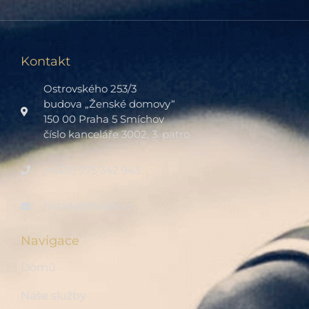
Kontakt
Ostrovského 253/3
budova „Ženské domovy“
150 00 Praha 5 Smíchov
číslo kanceláře 3002, 3. patro
(+420) 775 342 943
fintalk@fintalk.cz
Navigace
Domů
Naše služby