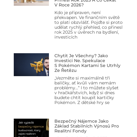
V Roce 2026?
Kdo je připraven, není
překvapen. Ve finančním světě
to platí obzvlášť. Pojďte si proto
udělat rychlý přehled, co přinesl
rok 2025 v úvěrech na bydlení,
investicích
Chytit Je Všechny? Jako
Investici Ne. Spekulace
S Pokémon Kartami Se Utrhly
Ze Řetězu
„Vezměte si maximálně tři
balíčky, ať kvůli vám nemám
problémy…“ I to můžete slyšet
v hračkářstvích, když si dnes
budete chtít koupit kartičky
Pokémon. Z dětské hry se
Bezpečný Nájemce Jako
Základ Stabilních Výnosů Pro
Realitní Fondy