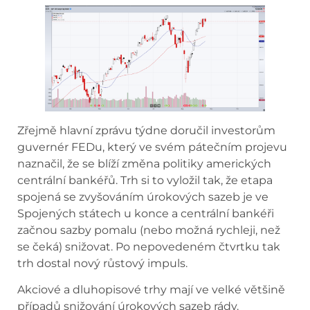
Zřejmě hlavní zprávu týdne doručil investorům
guvernér FEDu, který ve svém pátečním projevu
naznačil, že se blíží změna politiky amerických
centrální bankéřů. Trh si to vyložil tak, že etapa
spojená se zvyšováním úrokových sazeb je ve
Spojených státech u konce a centrální bankéři
začnou sazby pomalu (nebo možná rychleji, než
se čeká) snižovat. Po nepovedeném čtvrtku tak
trh dostal nový růstový impuls.
Akciové a dluhopisové trhy mají ve velké většině
případů snižování úrokových sazeb rády.