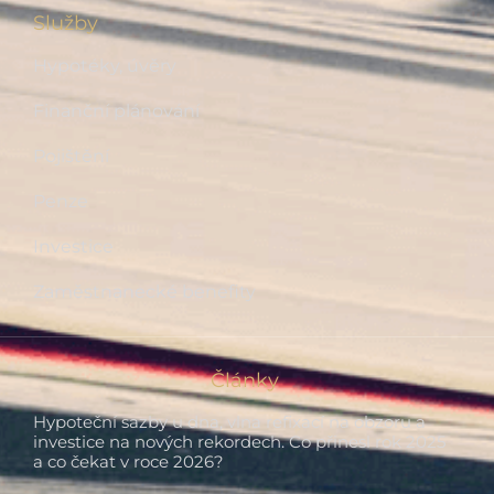
Služby
Hypotéky, úvěry
Finanční plánování
Pojištění
Penze
Investice
Zaměstnanecké benefity
Články
Hypoteční sazby u dna, vlna refixací na obzoru a
investice na nových rekordech. Co přinesl rok 2025
a co čekat v roce 2026?