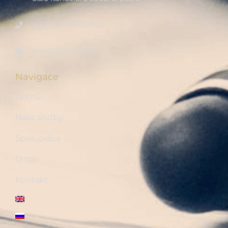
(+420) 775 342 943
fintalk@fintalk.cz
Navigace
Domů
Naše služby
Spolupráce
O nás
Kontakt