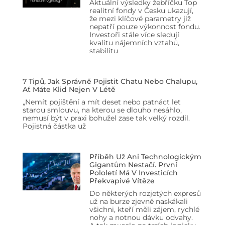
Aktuální výsledky žebříčku Top
realitní fondy v Česku ukazují,
že mezi klíčové parametry již
nepatří pouze výkonnost fondu.
Investoři stále více sledují
kvalitu nájemních vztahů,
stabilitu
7 Tipů, Jak Správně Pojistit Chatu Nebo Chalupu,
Ať Máte Klid Nejen V Létě
„Nemít pojištění a mít deset nebo patnáct let
starou smlouvu, na kterou se dlouho nesáhlo,
nemusí být v praxi bohužel zase tak velký rozdíl.
Pojistná částka už
Příběh Už Ani Technologickým
Gigantům Nestačí. První
Pololetí Má V Investicích
Překvapivé Vítěze
Do některých rozjetých expresů
už na burze zjevně naskákali
všichni, kteří měli zájem, rychlé
nohy a notnou dávku odvahy.