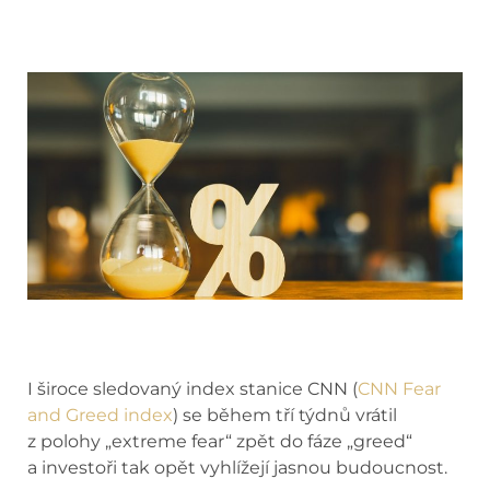
I široce sledovaný index stanice CNN (
CNN Fear
and Greed index
) se během tří týdnů vrátil
z polohy „extreme fear“ zpět do fáze „greed“
a investoři tak opět vyhlížejí jasnou budoucnost.