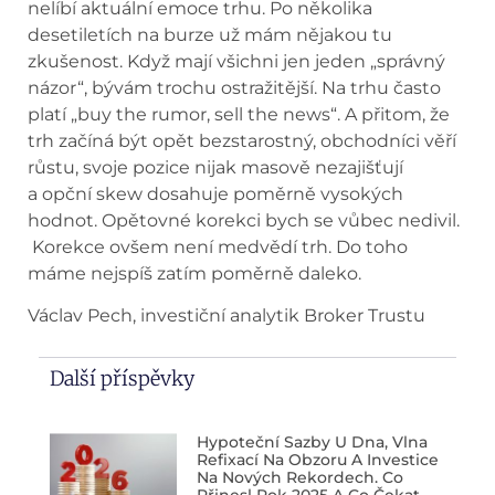
nelíbí aktuální emoce trhu. Po několika
desetiletích na burze už mám nějakou tu
zkušenost. Když mají všichni jen jeden „správný
názor“, bývám trochu ostražitější. Na trhu často
platí „buy the rumor, sell the news“. A přitom, že
trh začíná být opět bezstarostný, obchodníci věří
růstu, svoje pozice nijak masově nezajišťují
a opční skew dosahuje poměrně vysokých
hodnot. Opětovné korekci bych se vůbec nedivil.
Korekce ovšem není medvědí trh. Do toho
máme nejspíš zatím poměrně daleko.
Václav Pech, investiční analytik Broker Trustu
Další příspěvky
Hypoteční Sazby U Dna, Vlna
Refixací Na Obzoru A Investice
Na Nových Rekordech. Co
Přinesl Rok 2025 A Co Čekat