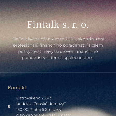
Fintalk s. r. o.
FinTalk byl založen v roce 2005 jako sdružení
profesionálů finančního poradenství s cílem
poskytovat nejvyšší úroveň finančního
poradenství lidem a společnostem.
Kontakt
Ostrovského 253/3
budova „Ženské domovy“
150 00 Praha 5 Smíchov
číslo kanceláře 3002, 3. patro