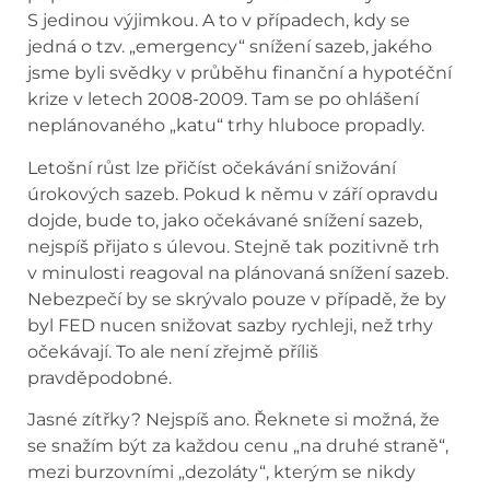
S jedinou výjimkou. A to v případech, kdy se
jedná o tzv. „emergency“ snížení sazeb, jakého
jsme byli svědky v průběhu finanční a hypotéční
krize v letech 2008-2009. Tam se po ohlášení
neplánovaného „katu“ trhy hluboce propadly.
Letošní růst lze přičíst očekávání snižování
úrokových sazeb. Pokud k němu v září opravdu
dojde, bude to, jako očekávané snížení sazeb,
nejspíš přijato s úlevou. Stejně tak pozitivně trh
v minulosti reagoval na plánovaná snížení sazeb.
Nebezpečí by se skrývalo pouze v případě, že by
byl FED nucen snižovat sazby rychleji, než trhy
očekávají. To ale není zřejmě příliš
pravděpodobné.
Jasné zítřky? Nejspíš ano. Řeknete si možná, že
se snažím být za každou cenu „na druhé straně“,
mezi burzovními „dezoláty“, kterým se nikdy