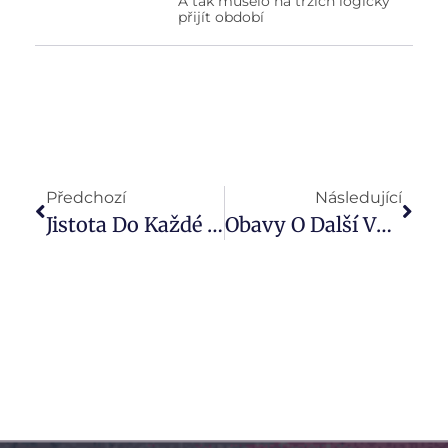
A tak muselo na trzích logicky
přijít období
Předchozí
Následující
Jistota Do Každé Doby. Broker Trust Potvrdil Nejvyšší Možný Rating Finanční Stability AAA
Obavy O Další Vývoj Ekonomiky (Týden 36)